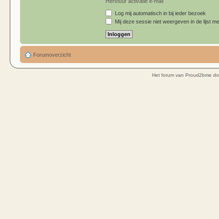
Herstuur activatie e-mail
Log mij automatisch in bij ieder bezoek
Mij deze sessie niet weergeven in de lijst me
Forumoverzicht
Het forum van Proud2bme dra