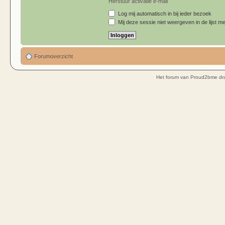
Herstuur activatie e-mail
Log mij automatisch in bij ieder bezoek
Mij deze sessie niet weergeven in de lijst me
Forumoverzicht
Het forum van Proud2bme dra