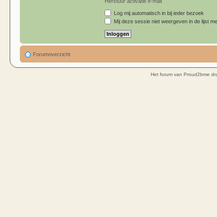
Herstuur activatie e-mail
Log mij automatisch in bij ieder bezoek
Mij deze sessie niet weergeven in de lijst me
Forumoverzicht
Het forum van Proud2bme dra