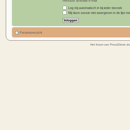
Herstuur activatie e-mail
Log mij automatisch in bij ieder bezoek
Mij deze sessie niet weergeven in de lijst me
Forumoverzicht
Het forum van Proud2bme dra