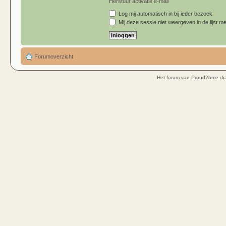
Herstuur activatie e-mail
Log mij automatisch in bij ieder bezoek
Mij deze sessie niet weergeven in de lijst me
Forumoverzicht
Het forum van Proud2bme dra