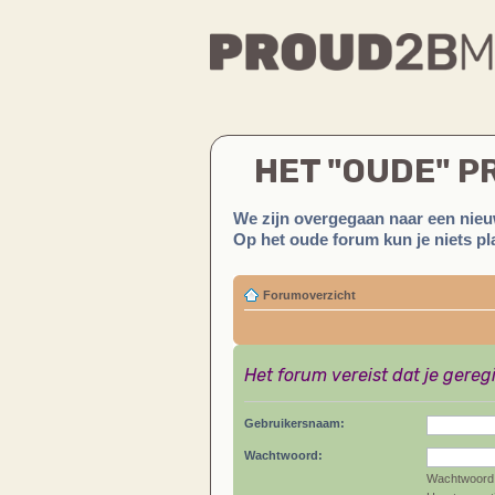
HET "OUDE" 
We zijn overgegaan naar een nieu
Op het oude forum kun je niets pla
Forumoverzicht
Het forum vereist dat je gereg
Gebruikersnaam:
Wachtwoord:
Wachtwoord 