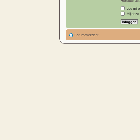
Herstuur acti
Log mij a
Mij deze 
Forumoverzicht