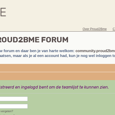
Over Proud2Bme
C
PROUD2BME FORUM
w forum en daar ben je van harte welkom:
community.proud2bme
atsen, maar als je al een account had, kun je nog wel inloggen to
istreerd en ingelogd bent om de teamlijst te kunnen zien.
vergeten?