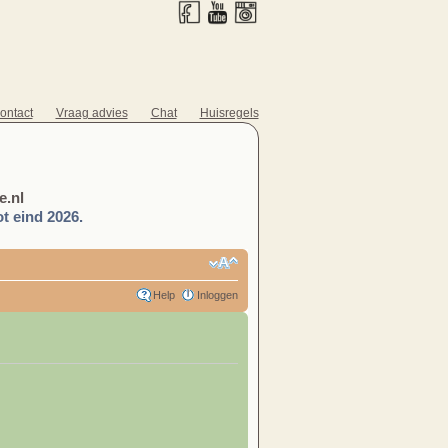
ontact
Vraag advies
Chat
Huisregels
.nl
t eind 2026.
Help
Inloggen