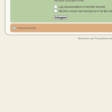
Herstuur activatie e-mail
Log mij automatisch in bij ieder bezoek
Mij deze sessie niet weergeven in de lijst me
Forumoverzicht
Het forum van Proud2bme dra