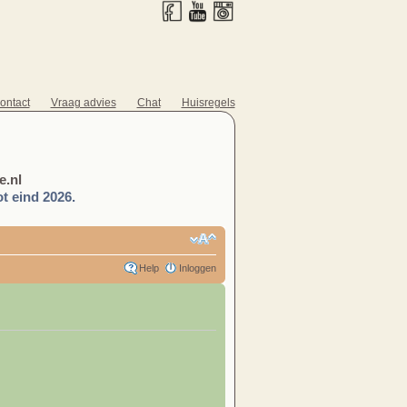
ontact
Vraag advies
Chat
Huisregels
.nl
t eind 2026.
Help
Inloggen