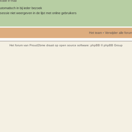
vatie e-mail
utomatisch in bij ieder bezoek
sessie niet weergeven in de lijst met online gebruikers
Het team
•
Verwijder alle for
Het forum van Proud2bme draait op open source software:
phpBB
© phpBB Group