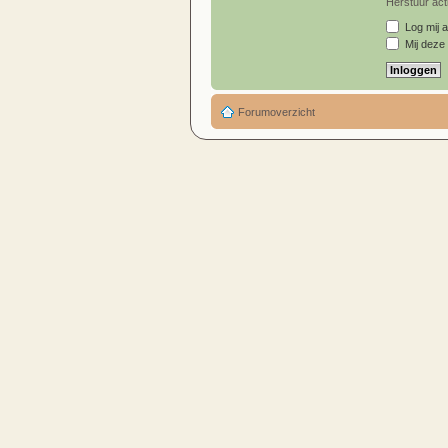
Herstuur acti
Log mij a
Mij deze 
Forumoverzicht