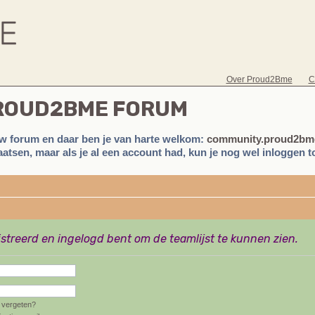
Over Proud2Bme
C
PROUD2BME FORUM
w forum en daar ben je van harte welkom:
community.proud2bme
atsen, maar als je al een account had, kun je nog wel inloggen to
istreerd en ingelogd bent om de teamlijst te kunnen zien.
vergeten?