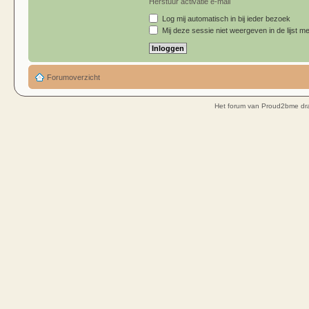
Herstuur activatie e-mail
Log mij automatisch in bij ieder bezoek
Mij deze sessie niet weergeven in de lijst me
Forumoverzicht
Het forum van Proud2bme dra