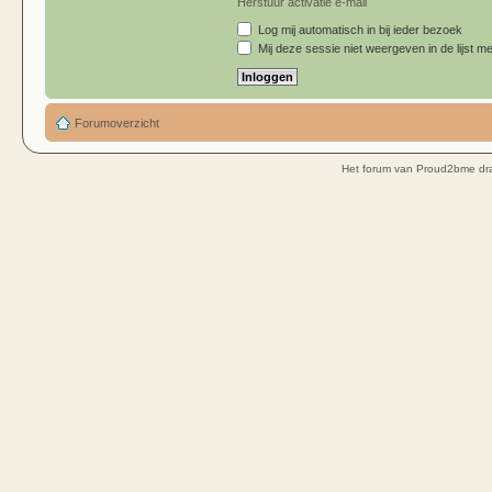
Herstuur activatie e-mail
Log mij automatisch in bij ieder bezoek
Mij deze sessie niet weergeven in de lijst me
Forumoverzicht
Het forum van Proud2bme dra