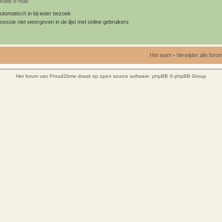
vatie e-mail
utomatisch in bij ieder bezoek
sessie niet weergeven in de lijst met online gebruikers
Het team
•
Verwijder alle for
Het forum van Proud2bme draait op open source software:
phpBB
© phpBB Group