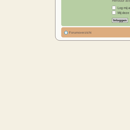
Herstuur acti
Log mij a
Mij deze 
Forumoverzicht