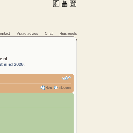
ontact
Vraag advies
Chat
Huisregels
.nl
t eind 2026.
Help
Inloggen