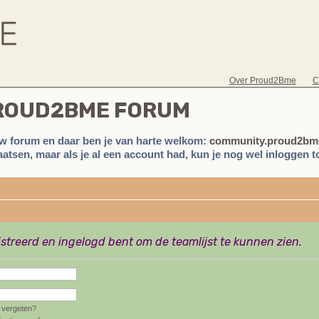
Over Proud2Bme
C
PROUD2BME FORUM
w forum en daar ben je van harte welkom:
community.proud2bme
atsen, maar als je al een account had, kun je nog wel inloggen to
istreerd en ingelogd bent om de teamlijst te kunnen zien.
vergeten?