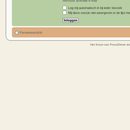
Herstuur activatie e-mail
Log mij automatisch in bij ieder bezoek
Mij deze sessie niet weergeven in de lijst me
Forumoverzicht
Het forum van Proud2bme dra