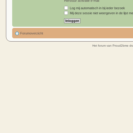
Herstuur activatie e-mail
Log mij automatisch in bij ieder bezoek
Mij deze sessie niet weergeven in de lijst me
Forumoverzicht
Het forum van Proud2bme dra