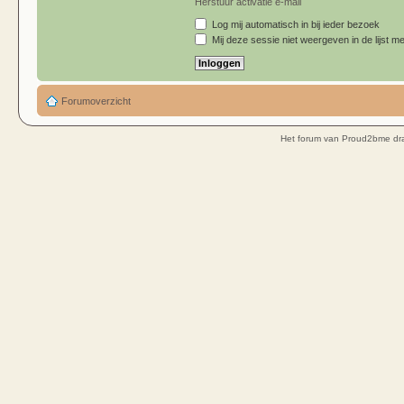
Herstuur activatie e-mail
Log mij automatisch in bij ieder bezoek
Mij deze sessie niet weergeven in de lijst me
Forumoverzicht
Het forum van Proud2bme dra