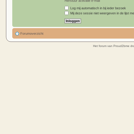
Herstuur activatie e-mail
Log mij automatisch in bij ieder bezoek
Mij deze sessie niet weergeven in de lijst me
Forumoverzicht
Het forum van Proud2bme dra