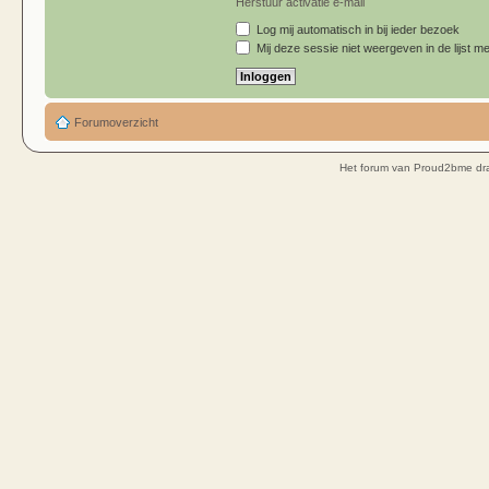
Herstuur activatie e-mail
Log mij automatisch in bij ieder bezoek
Mij deze sessie niet weergeven in de lijst me
Forumoverzicht
Het forum van Proud2bme dra