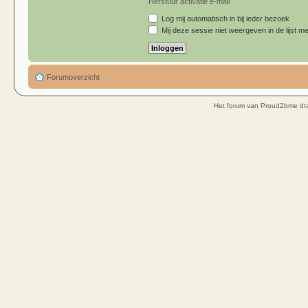
Herstuur activatie e-mail
Log mij automatisch in bij ieder bezoek
Mij deze sessie niet weergeven in de lijst me
Forumoverzicht
Het forum van Proud2bme dra