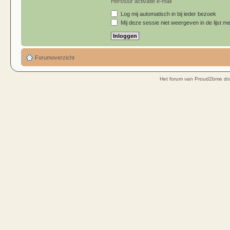
Herstuur activatie e-mail
Log mij automatisch in bij ieder bezoek
Mij deze sessie niet weergeven in de lijst me
Forumoverzicht
Het forum van Proud2bme dra