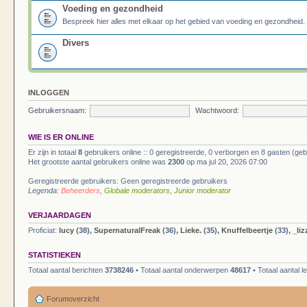
Voeding en gezondheid
Bespreek hier alles met elkaar op het gebied van voeding en gezondheid.
Divers
INLOGGEN
Gebruikersnaam:
Wachtwoord:
WIE IS ER ONLINE
Er zijn in totaal
8
gebruikers online :: 0 geregistreerde, 0 verborgen en 8 gasten (geb
Het grootste aantal gebruikers online was
2300
op ma jul 20, 2026 07:00
Geregistreerde gebruikers: Geen geregistreerde gebruikers
Legenda:
Beheerders
,
Globale moderators
,
Junior moderator
VERJAARDAGEN
Proficiat:
lucy
(38),
SupernaturalFreak
(36),
Lieke.
(35),
Knuffelbeertje
(33),
_li
STATISTIEKEN
Totaal aantal berichten
3738246
• Totaal aantal onderwerpen
48617
• Totaal aantal 
Forumoverzicht