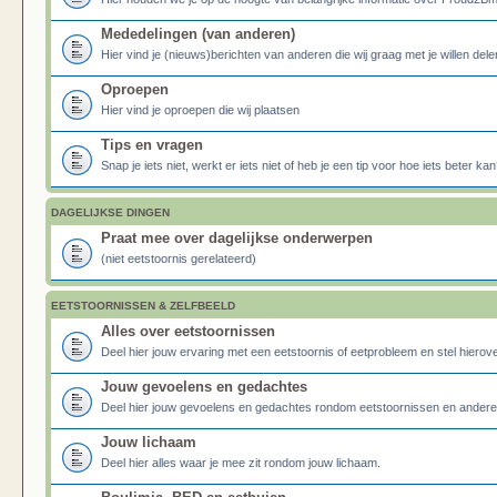
Mededelingen (van anderen)
Hier vind je (nieuws)berichten van anderen die wij graag met je willen dele
Oproepen
Hier vind je oproepen die wij plaatsen
Tips en vragen
Snap je iets niet, werkt er iets niet of heb je een tip voor hoe iets beter kan
DAGELIJKSE DINGEN
Praat mee over dagelijkse onderwerpen
(niet eetstoornis gerelateerd)
EETSTOORNISSEN & ZELFBEELD
Alles over eetstoornissen
Deel hier jouw ervaring met een eetstoornis of eetprobleem en stel hierove
Jouw gevoelens en gedachtes
Deel hier jouw gevoelens en gedachtes rondom eetstoornissen en ander
Jouw lichaam
Deel hier alles waar je mee zit rondom jouw lichaam.