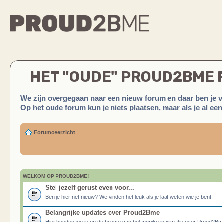
HET "OUDE" PROUD2BME
We zijn overgegaan naar een nieuw forum en daar ben je 
Op het oude forum kun je niets plaatsen, maar als je al ee
Forumoverzicht
WELKOM OP PROUD2BME!
Stel jezelf gerust even voor...
Ben je hier net nieuw? We vinden het leuk als je laat weten wie je bent!
Belangrijke updates over Proud2Bme
Hier houden we je op de hoogte van belangrijke informatie over Proud2B