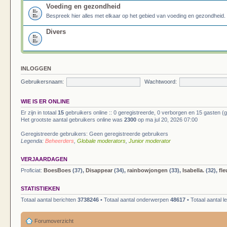
Voeding en gezondheid
Bespreek hier alles met elkaar op het gebied van voeding en gezondheid.
Divers
INLOGGEN
Gebruikersnaam:
Wachtwoord:
WIE IS ER ONLINE
Er zijn in totaal
15
gebruikers online :: 0 geregistreerde, 0 verborgen en 15 gasten (
Het grootste aantal gebruikers online was
2300
op ma jul 20, 2026 07:00
Geregistreerde gebruikers: Geen geregistreerde gebruikers
Legenda:
Beheerders
,
Globale moderators
,
Junior moderator
VERJAARDAGEN
Proficiat:
BoesBoes
(37),
Disappear
(34),
rainbowjongen
(33),
Isabella.
(32),
fle
STATISTIEKEN
Totaal aantal berichten
3738246
• Totaal aantal onderwerpen
48617
• Totaal aantal 
Forumoverzicht