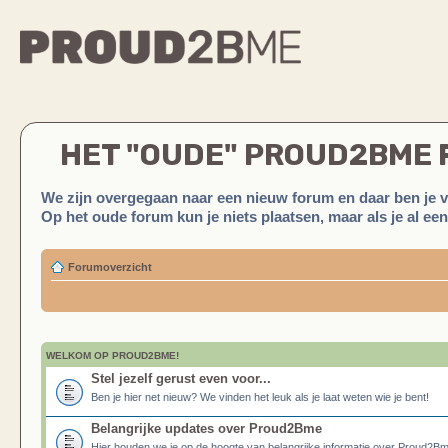
HET "OUDE" PROUD2BME
We zijn overgegaan naar een nieuw forum en daar ben je 
Op het oude forum kun je niets plaatsen, maar als je al ee
Forumoverzicht
WELKOM OP PROUD2BME!
Stel jezelf gerust even voor...
Ben je hier net nieuw? We vinden het leuk als je laat weten wie je bent!
Belangrijke updates over Proud2Bme
Hier houden we je op de hoogte van belangrijke informatie over Proud2B