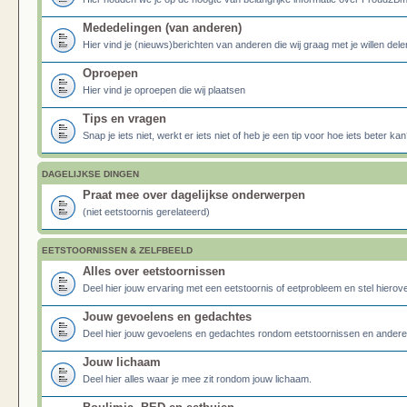
Mededelingen (van anderen)
Hier vind je (nieuws)berichten van anderen die wij graag met je willen dele
Oproepen
Hier vind je oproepen die wij plaatsen
Tips en vragen
Snap je iets niet, werkt er iets niet of heb je een tip voor hoe iets beter kan
DAGELIJKSE DINGEN
Praat mee over dagelijkse onderwerpen
(niet eetstoornis gerelateerd)
EETSTOORNISSEN & ZELFBEELD
Alles over eetstoornissen
Deel hier jouw ervaring met een eetstoornis of eetprobleem en stel hierove
Jouw gevoelens en gedachtes
Deel hier jouw gevoelens en gedachtes rondom eetstoornissen en ander
Jouw lichaam
Deel hier alles waar je mee zit rondom jouw lichaam.