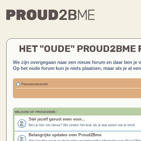
HET "OUDE" PROUD2BME
We zijn overgegaan naar een nieuw forum en daar ben je 
Op het oude forum kun je niets plaatsen, maar als je al ee
Forumoverzicht
WELKOM OP PROUD2BME!
Stel jezelf gerust even voor...
Ben je hier net nieuw? We vinden het leuk als je laat weten wie je bent!
Belangrijke updates over Proud2Bme
Hier houden we je op de hoogte van belangrijke informatie over Proud2B