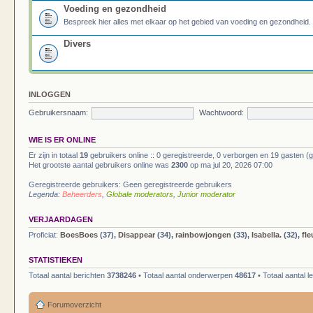
Voeding en gezondheid
Bespreek hier alles met elkaar op het gebied van voeding en gezondheid.
Divers
INLOGGEN
Gebruikersnaam:
Wachtwoord:
WIE IS ER ONLINE
Er zijn in totaal
19
gebruikers online :: 0 geregistreerde, 0 verborgen en 19 gasten (
Het grootste aantal gebruikers online was
2300
op ma jul 20, 2026 07:00
Geregistreerde gebruikers: Geen geregistreerde gebruikers
Legenda:
Beheerders
,
Globale moderators
,
Junior moderator
VERJAARDAGEN
Proficiat:
BoesBoes
(37),
Disappear
(34),
rainbowjongen
(33),
Isabella.
(32),
fle
STATISTIEKEN
Totaal aantal berichten
3738246
• Totaal aantal onderwerpen
48617
• Totaal aantal 
Forumoverzicht