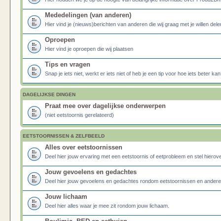
Mededelingen (van anderen)
Hier vind je (nieuws)berichten van anderen die wij graag met je willen dele
Oproepen
Hier vind je oproepen die wij plaatsen
Tips en vragen
Snap je iets niet, werkt er iets niet of heb je een tip voor hoe iets beter kan
DAGELIJKSE DINGEN
Praat mee over dagelijkse onderwerpen
(niet eetstoornis gerelateerd)
EETSTOORNISSEN & ZELFBEELD
Alles over eetstoornissen
Deel hier jouw ervaring met een eetstoornis of eetprobleem en stel hierove
Jouw gevoelens en gedachtes
Deel hier jouw gevoelens en gedachtes rondom eetstoornissen en ander
Jouw lichaam
Deel hier alles waar je mee zit rondom jouw lichaam.