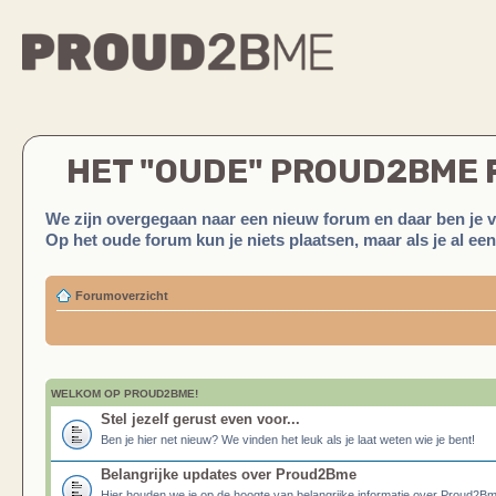
HET "OUDE" PROUD2BME
We zijn overgegaan naar een nieuw forum en daar ben je 
Op het oude forum kun je niets plaatsen, maar als je al ee
Forumoverzicht
WELKOM OP PROUD2BME!
Stel jezelf gerust even voor...
Ben je hier net nieuw? We vinden het leuk als je laat weten wie je bent!
Belangrijke updates over Proud2Bme
Hier houden we je op de hoogte van belangrijke informatie over Proud2B