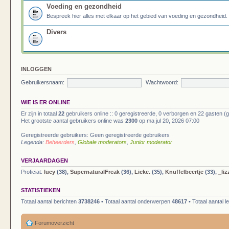
Voeding en gezondheid
Bespreek hier alles met elkaar op het gebied van voeding en gezondheid.
Divers
INLOGGEN
Gebruikersnaam:
Wachtwoord:
WIE IS ER ONLINE
Er zijn in totaal
22
gebruikers online :: 0 geregistreerde, 0 verborgen en 22 gasten (
Het grootste aantal gebruikers online was
2300
op ma jul 20, 2026 07:00
Geregistreerde gebruikers: Geen geregistreerde gebruikers
Legenda:
Beheerders
,
Globale moderators
,
Junior moderator
VERJAARDAGEN
Proficiat:
lucy
(38),
SupernaturalFreak
(36),
Lieke.
(35),
Knuffelbeertje
(33),
_li
STATISTIEKEN
Totaal aantal berichten
3738246
• Totaal aantal onderwerpen
48617
• Totaal aantal 
Forumoverzicht