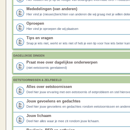
Mededelingen (van anderen)
Hier vind je (nieuws)berichten van anderen die wij graag met je willen dele
Oproepen
Hier vind je oproepen die wij plaatsen
Tips en vragen
Snap je iets niet, werkt er iets niet of heb je een tip voor hoe iets beter kan
DAGELIJKSE DINGEN
Praat mee over dagelijkse onderwerpen
(niet eetstoornis gerelateerd)
EETSTOORNISSEN & ZELFBEELD
Alles over eetstoornissen
Deel hier jouw ervaring met een eetstoornis of eetprobleem en stel hierove
Jouw gevoelens en gedachtes
Deel hier jouw gevoelens en gedachtes rondom eetstoornissen en ander
Jouw lichaam
Deel hier alles waar je mee zit rondom jouw lichaam.