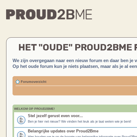
HET "OUDE" PROUD2BME
We zijn overgegaan naar een nieuw forum en daar ben je 
Op het oude forum kun je niets plaatsen, maar als je al ee
Forumoverzicht
WELKOM OP PROUD2BME!
Stel jezelf gerust even voor...
Ben je hier net nieuw? We vinden het leuk als je laat weten wie je bent!
Belangrijke updates over Proud2Bme
Hier houden we je op de hoogte van belangrijke informatie over Proud2B