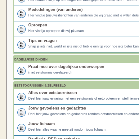
Mededelingen (van anderen)
Hier vind je (nieuws)berichten van anderen die wij graag met je willen dele
Oproepen
Hier vind je oproepen die wij plaatsen
Tips en vragen
Snap je iets niet, werkt er iets niet of heb je een tip voor hoe iets beter kan
DAGELIJKSE DINGEN
Praat mee over dagelijkse onderwerpen
(niet eetstoornis gerelateerd)
EETSTOORNISSEN & ZELFBEELD
Alles over eetstoornissen
Deel hier jouw ervaring met een eetstoornis of eetprobleem en stel hierove
Jouw gevoelens en gedachtes
Deel hier jouw gevoelens en gedachtes rondom eetstoornissen en ander
Jouw lichaam
Deel hier alles waar je mee zit rondom jouw lichaam.