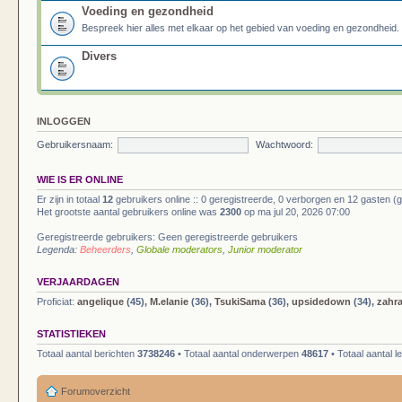
Voeding en gezondheid
Bespreek hier alles met elkaar op het gebied van voeding en gezondheid.
Divers
INLOGGEN
Gebruikersnaam:
Wachtwoord:
WIE IS ER ONLINE
Er zijn in totaal
12
gebruikers online :: 0 geregistreerde, 0 verborgen en 12 gasten (
Het grootste aantal gebruikers online was
2300
op ma jul 20, 2026 07:00
Geregistreerde gebruikers: Geen geregistreerde gebruikers
Legenda:
Beheerders
,
Globale moderators
,
Junior moderator
VERJAARDAGEN
Proficiat:
angelique
(45),
M.elanie
(36),
TsukiSama
(36),
upsidedown
(34),
zahr
STATISTIEKEN
Totaal aantal berichten
3738246
• Totaal aantal onderwerpen
48617
• Totaal aantal 
Forumoverzicht