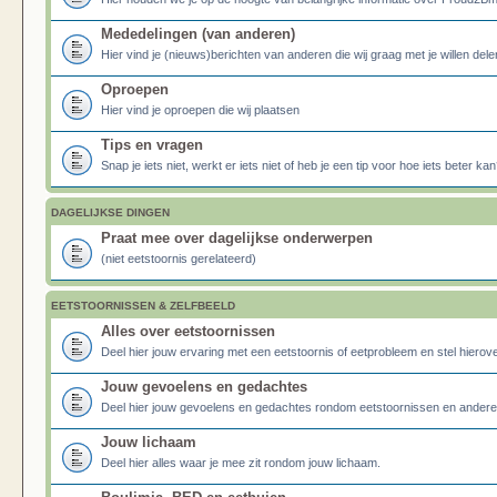
Mededelingen (van anderen)
Hier vind je (nieuws)berichten van anderen die wij graag met je willen dele
Oproepen
Hier vind je oproepen die wij plaatsen
Tips en vragen
Snap je iets niet, werkt er iets niet of heb je een tip voor hoe iets beter kan
DAGELIJKSE DINGEN
Praat mee over dagelijkse onderwerpen
(niet eetstoornis gerelateerd)
EETSTOORNISSEN & ZELFBEELD
Alles over eetstoornissen
Deel hier jouw ervaring met een eetstoornis of eetprobleem en stel hierove
Jouw gevoelens en gedachtes
Deel hier jouw gevoelens en gedachtes rondom eetstoornissen en ander
Jouw lichaam
Deel hier alles waar je mee zit rondom jouw lichaam.