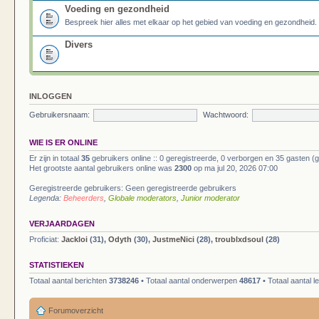
Voeding en gezondheid
Bespreek hier alles met elkaar op het gebied van voeding en gezondheid.
Divers
INLOGGEN
Gebruikersnaam:
Wachtwoord:
WIE IS ER ONLINE
Er zijn in totaal
35
gebruikers online :: 0 geregistreerde, 0 verborgen en 35 gasten (
Het grootste aantal gebruikers online was
2300
op ma jul 20, 2026 07:00
Geregistreerde gebruikers: Geen geregistreerde gebruikers
Legenda:
Beheerders
,
Globale moderators
,
Junior moderator
VERJAARDAGEN
Proficiat:
Jackloi
(31),
Odyth
(30),
JustmeNici
(28),
troublxdsoul
(28)
STATISTIEKEN
Totaal aantal berichten
3738246
• Totaal aantal onderwerpen
48617
• Totaal aantal 
Forumoverzicht