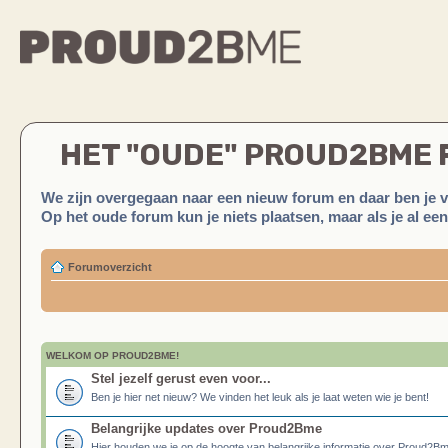
HET "OUDE" PROUD2BME
We zijn overgegaan naar een nieuw forum en daar ben je 
Op het oude forum kun je niets plaatsen, maar als je al ee
Forumoverzicht
WELKOM OP PROUD2BME!
Stel jezelf gerust even voor...
Ben je hier net nieuw? We vinden het leuk als je laat weten wie je bent!
Belangrijke updates over Proud2Bme
Hier houden we je op de hoogte van belangrijke informatie over Proud2B