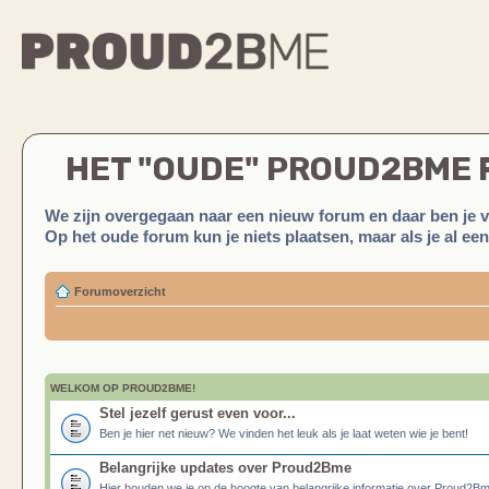
HET "OUDE" PROUD2BME
We zijn overgegaan naar een nieuw forum en daar ben je 
Op het oude forum kun je niets plaatsen, maar als je al ee
Forumoverzicht
WELKOM OP PROUD2BME!
Stel jezelf gerust even voor...
Ben je hier net nieuw? We vinden het leuk als je laat weten wie je bent!
Belangrijke updates over Proud2Bme
Hier houden we je op de hoogte van belangrijke informatie over Proud2B