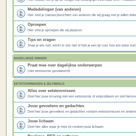
Mededelingen (van anderen)
Hier vind je (nieuws)berichten van anderen die wij graag met je willen dele
Oproepen
Hier vind je oproepen die wij plaatsen
Tips en vragen
Snap je iets niet, werkt er iets niet of heb je een tip voor hoe iets beter kan
DAGELIJKSE DINGEN
Praat mee over dagelijkse onderwerpen
(niet eetstoornis gerelateerd)
EETSTOORNISSEN & ZELFBEELD
Alles over eetstoornissen
Deel hier jouw ervaring met een eetstoornis of eetprobleem en stel hierove
Jouw gevoelens en gedachtes
Deel hier jouw gevoelens en gedachtes rondom eetstoornissen en ander
Jouw lichaam
Deel hier alles waar je mee zit rondom jouw lichaam.