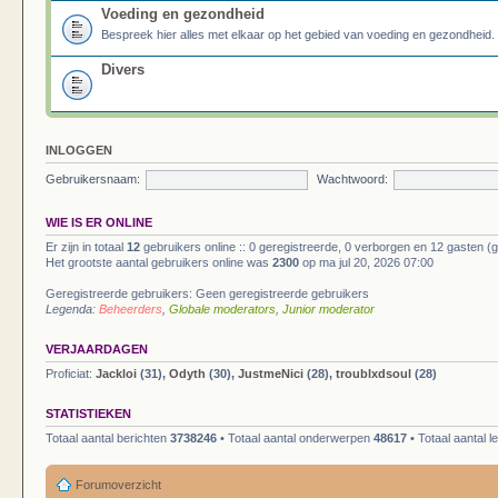
Voeding en gezondheid
Bespreek hier alles met elkaar op het gebied van voeding en gezondheid.
Divers
INLOGGEN
Gebruikersnaam:
Wachtwoord:
WIE IS ER ONLINE
Er zijn in totaal
12
gebruikers online :: 0 geregistreerde, 0 verborgen en 12 gasten (
Het grootste aantal gebruikers online was
2300
op ma jul 20, 2026 07:00
Geregistreerde gebruikers: Geen geregistreerde gebruikers
Legenda:
Beheerders
,
Globale moderators
,
Junior moderator
VERJAARDAGEN
Proficiat:
Jackloi
(31),
Odyth
(30),
JustmeNici
(28),
troublxdsoul
(28)
STATISTIEKEN
Totaal aantal berichten
3738246
• Totaal aantal onderwerpen
48617
• Totaal aantal 
Forumoverzicht