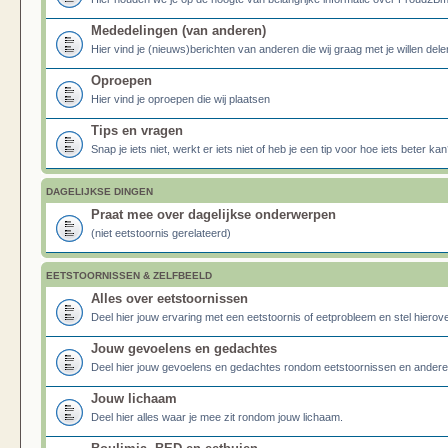
Mededelingen (van anderen)
Hier vind je (nieuws)berichten van anderen die wij graag met je willen dele
Oproepen
Hier vind je oproepen die wij plaatsen
Tips en vragen
Snap je iets niet, werkt er iets niet of heb je een tip voor hoe iets beter kan
DAGELIJKSE DINGEN
Praat mee over dagelijkse onderwerpen
(niet eetstoornis gerelateerd)
EETSTOORNISSEN & ZELFBEELD
Alles over eetstoornissen
Deel hier jouw ervaring met een eetstoornis of eetprobleem en stel hierove
Jouw gevoelens en gedachtes
Deel hier jouw gevoelens en gedachtes rondom eetstoornissen en ander
Jouw lichaam
Deel hier alles waar je mee zit rondom jouw lichaam.