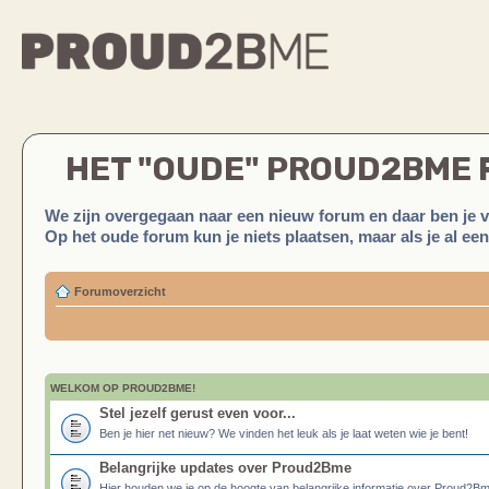
HET "OUDE" PROUD2BME
We zijn overgegaan naar een nieuw forum en daar ben je 
Op het oude forum kun je niets plaatsen, maar als je al ee
Forumoverzicht
WELKOM OP PROUD2BME!
Stel jezelf gerust even voor...
Ben je hier net nieuw? We vinden het leuk als je laat weten wie je bent!
Belangrijke updates over Proud2Bme
Hier houden we je op de hoogte van belangrijke informatie over Proud2B