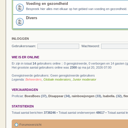
Voeding en gezondheid
Bespreek hier alles met elkaar op het gebied van voeding en gezondheid.
Divers
INLOGGEN
Gebruikersnaam:
Wachtwoord:
WIE IS ER ONLINE
Er zijn in totaal
14
gebruikers online :: 0 geregistreerde, 0 verborgen en 14 gasten (
Het grootste aantal gebruikers online was
2300
op ma jul 20, 2026 07:00
Geregistreerde gebruikers: Geen geregistreerde gebruikers
Legenda:
Beheerders
,
Globale moderators
,
Junior moderator
VERJAARDAGEN
Proficiat:
BoesBoes
(37),
Disappear
(34),
rainbowjongen
(33),
Isabella.
(32),
fle
STATISTIEKEN
Totaal aantal berichten
3738246
• Totaal aantal onderwerpen
48617
• Totaal aantal 
Forumoverzicht