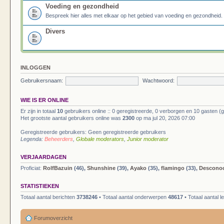
Voeding en gezondheid
Bespreek hier alles met elkaar op het gebied van voeding en gezondheid.
Divers
INLOGGEN
Gebruikersnaam:
Wachtwoord:
WIE IS ER ONLINE
Er zijn in totaal
10
gebruikers online :: 0 geregistreerde, 0 verborgen en 10 gasten (
Het grootste aantal gebruikers online was
2300
op ma jul 20, 2026 07:00
Geregistreerde gebruikers: Geen geregistreerde gebruikers
Legenda:
Beheerders
,
Globale moderators
,
Junior moderator
VERJAARDAGEN
Proficiat:
RolfBazuin
(46),
Shunshine
(39),
Ayako
(35),
flamingo
(33),
Descono
STATISTIEKEN
Totaal aantal berichten
3738246
• Totaal aantal onderwerpen
48617
• Totaal aantal 
Forumoverzicht