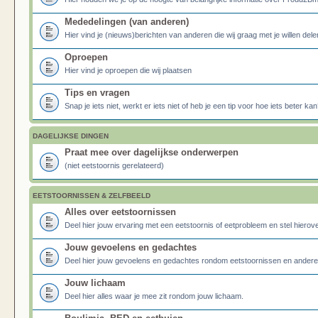
Mededelingen (van anderen)
Hier vind je (nieuws)berichten van anderen die wij graag met je willen dele
Oproepen
Hier vind je oproepen die wij plaatsen
Tips en vragen
Snap je iets niet, werkt er iets niet of heb je een tip voor hoe iets beter kan
DAGELIJKSE DINGEN
Praat mee over dagelijkse onderwerpen
(niet eetstoornis gerelateerd)
EETSTOORNISSEN & ZELFBEELD
Alles over eetstoornissen
Deel hier jouw ervaring met een eetstoornis of eetprobleem en stel hierove
Jouw gevoelens en gedachtes
Deel hier jouw gevoelens en gedachtes rondom eetstoornissen en ander
Jouw lichaam
Deel hier alles waar je mee zit rondom jouw lichaam.