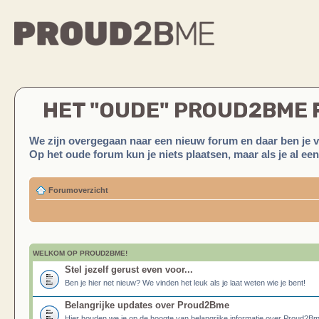
HET "OUDE" PROUD2BME
We zijn overgegaan naar een nieuw forum en daar ben je 
Op het oude forum kun je niets plaatsen, maar als je al ee
Forumoverzicht
WELKOM OP PROUD2BME!
Stel jezelf gerust even voor...
Ben je hier net nieuw? We vinden het leuk als je laat weten wie je bent!
Belangrijke updates over Proud2Bme
Hier houden we je op de hoogte van belangrijke informatie over Proud2B