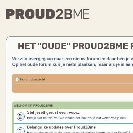
HET "OUDE" PROUD2BME
We zijn overgegaan naar een nieuw forum en daar ben je 
Op het oude forum kun je niets plaatsen, maar als je al ee
Forumoverzicht
WELKOM OP PROUD2BME!
Stel jezelf gerust even voor...
Ben je hier net nieuw? We vinden het leuk als je laat weten wie je bent!
Belangrijke updates over Proud2Bme
Hier houden we je op de hoogte van belangrijke informatie over Proud2B