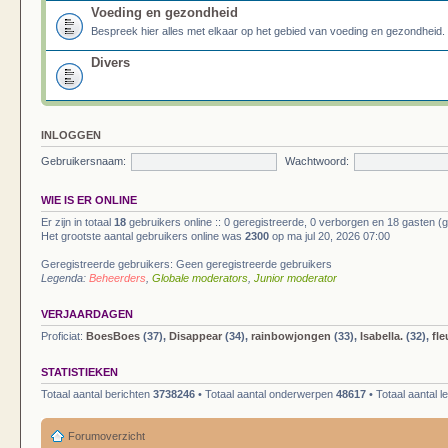
Voeding en gezondheid
Bespreek hier alles met elkaar op het gebied van voeding en gezondheid.
Divers
INLOGGEN
Gebruikersnaam:
Wachtwoord:
WIE IS ER ONLINE
Er zijn in totaal
18
gebruikers online :: 0 geregistreerde, 0 verborgen en 18 gasten (
Het grootste aantal gebruikers online was
2300
op ma jul 20, 2026 07:00
Geregistreerde gebruikers: Geen geregistreerde gebruikers
Legenda:
Beheerders
,
Globale moderators
,
Junior moderator
VERJAARDAGEN
Proficiat:
BoesBoes
(37),
Disappear
(34),
rainbowjongen
(33),
Isabella.
(32),
fle
STATISTIEKEN
Totaal aantal berichten
3738246
• Totaal aantal onderwerpen
48617
• Totaal aantal 
Forumoverzicht