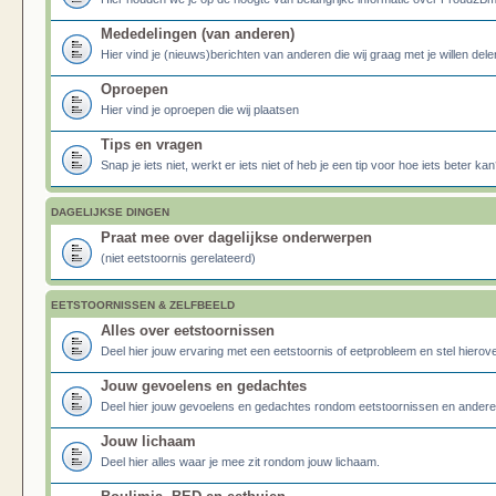
Mededelingen (van anderen)
Hier vind je (nieuws)berichten van anderen die wij graag met je willen dele
Oproepen
Hier vind je oproepen die wij plaatsen
Tips en vragen
Snap je iets niet, werkt er iets niet of heb je een tip voor hoe iets beter kan
DAGELIJKSE DINGEN
Praat mee over dagelijkse onderwerpen
(niet eetstoornis gerelateerd)
EETSTOORNISSEN & ZELFBEELD
Alles over eetstoornissen
Deel hier jouw ervaring met een eetstoornis of eetprobleem en stel hierove
Jouw gevoelens en gedachtes
Deel hier jouw gevoelens en gedachtes rondom eetstoornissen en ander
Jouw lichaam
Deel hier alles waar je mee zit rondom jouw lichaam.