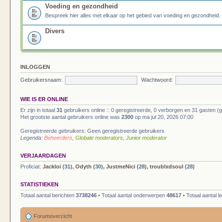
Voeding en gezondheid
Bespreek hier alles met elkaar op het gebied van voeding en gezondheid.
Divers
INLOGGEN
Gebruikersnaam:
Wachtwoord:
WIE IS ER ONLINE
Er zijn in totaal
31
gebruikers online :: 0 geregistreerde, 0 verborgen en 31 gasten (
Het grootste aantal gebruikers online was
2300
op ma jul 20, 2026 07:00
Geregistreerde gebruikers: Geen geregistreerde gebruikers
Legenda:
Beheerders
,
Globale moderators
,
Junior moderator
VERJAARDAGEN
Proficiat:
Jackloi
(31),
Odyth
(30),
JustmeNici
(28),
troublxdsoul
(28)
STATISTIEKEN
Totaal aantal berichten
3738246
• Totaal aantal onderwerpen
48617
• Totaal aantal 
Forumoverzicht