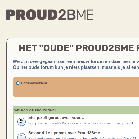
HET "OUDE" PROUD2BME
We zijn overgegaan naar een nieuw forum en daar ben je 
Op het oude forum kun je niets plaatsen, maar als je al ee
Forumoverzicht
WELKOM OP PROUD2BME!
Stel jezelf gerust even voor...
Ben je hier net nieuw? We vinden het leuk als je laat weten wie je bent!
Belangrijke updates over Proud2Bme
Hier houden we je op de hoogte van belangrijke informatie over Proud2B