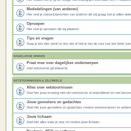
Mededelingen (van anderen)
Hier vind je (nieuws)berichten van anderen die wij graag met je willen dele
Oproepen
Hier vind je oproepen die wij plaatsen
Tips en vragen
Snap je iets niet, werkt er iets niet of heb je een tip voor hoe iets beter kan
DAGELIJKSE DINGEN
Praat mee over dagelijkse onderwerpen
(niet eetstoornis gerelateerd)
EETSTOORNISSEN & ZELFBEELD
Alles over eetstoornissen
Deel hier jouw ervaring met een eetstoornis of eetprobleem en stel hierove
Jouw gevoelens en gedachtes
Deel hier jouw gevoelens en gedachtes rondom eetstoornissen en ander
Jouw lichaam
Deel hier alles waar je mee zit rondom jouw lichaam.