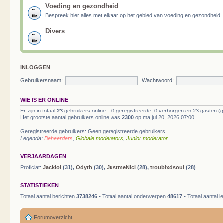
Voeding en gezondheid
Bespreek hier alles met elkaar op het gebied van voeding en gezondheid.
Divers
INLOGGEN
Gebruikersnaam:
Wachtwoord:
WIE IS ER ONLINE
Er zijn in totaal
23
gebruikers online :: 0 geregistreerde, 0 verborgen en 23 gasten (
Het grootste aantal gebruikers online was
2300
op ma jul 20, 2026 07:00
Geregistreerde gebruikers: Geen geregistreerde gebruikers
Legenda:
Beheerders
,
Globale moderators
,
Junior moderator
VERJAARDAGEN
Proficiat:
Jackloi
(31),
Odyth
(30),
JustmeNici
(28),
troublxdsoul
(28)
STATISTIEKEN
Totaal aantal berichten
3738246
• Totaal aantal onderwerpen
48617
• Totaal aantal 
Forumoverzicht