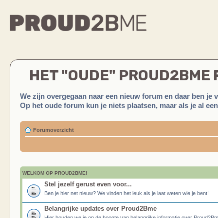
HET "OUDE" PROUD2BME
We zijn overgegaan naar een nieuw forum en daar ben je 
Op het oude forum kun je niets plaatsen, maar als je al ee
Forumoverzicht
WELKOM OP PROUD2BME!
Stel jezelf gerust even voor...
Ben je hier net nieuw? We vinden het leuk als je laat weten wie je bent!
Belangrijke updates over Proud2Bme
Hier houden we je op de hoogte van belangrijke informatie over Proud2B