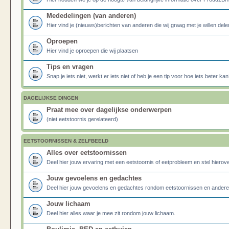
Mededelingen (van anderen)
Hier vind je (nieuws)berichten van anderen die wij graag met je willen dele
Oproepen
Hier vind je oproepen die wij plaatsen
Tips en vragen
Snap je iets niet, werkt er iets niet of heb je een tip voor hoe iets beter kan
DAGELIJKSE DINGEN
Praat mee over dagelijkse onderwerpen
(niet eetstoornis gerelateerd)
EETSTOORNISSEN & ZELFBEELD
Alles over eetstoornissen
Deel hier jouw ervaring met een eetstoornis of eetprobleem en stel hierove
Jouw gevoelens en gedachtes
Deel hier jouw gevoelens en gedachtes rondom eetstoornissen en ander
Jouw lichaam
Deel hier alles waar je mee zit rondom jouw lichaam.