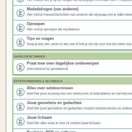
Mededelingen (van anderen)
Hier vind je (nieuws)berichten van anderen die wij graag met je willen dele
Oproepen
Hier vind je oproepen die wij plaatsen
Tips en vragen
Snap je iets niet, werkt er iets niet of heb je een tip voor hoe iets beter kan
DAGELIJKSE DINGEN
Praat mee over dagelijkse onderwerpen
(niet eetstoornis gerelateerd)
EETSTOORNISSEN & ZELFBEELD
Alles over eetstoornissen
Deel hier jouw ervaring met een eetstoornis of eetprobleem en stel hierove
Jouw gevoelens en gedachtes
Deel hier jouw gevoelens en gedachtes rondom eetstoornissen en ander
Jouw lichaam
Deel hier alles waar je mee zit rondom jouw lichaam.