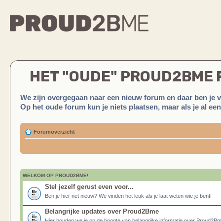
HET "OUDE" PROUD2BME
We zijn overgegaan naar een nieuw forum en daar ben je 
Op het oude forum kun je niets plaatsen, maar als je al ee
Forumoverzicht
WELKOM OP PROUD2BME!
Stel jezelf gerust even voor...
Ben je hier net nieuw? We vinden het leuk als je laat weten wie je bent!
Belangrijke updates over Proud2Bme
Hier houden we je op de hoogte van belangrijke informatie over Proud2B