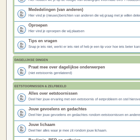
Mededelingen (van anderen)
Hier vind je (nieuws)berichten van anderen die wij graag met je willen dele
Oproepen
Hier vind je oproepen die wij plaatsen
Tips en vragen
Snap je iets niet, werkt er iets niet of heb je een tip voor hoe iets beter kan
DAGELIJKSE DINGEN
Praat mee over dagelijkse onderwerpen
(niet eetstoornis gerelateerd)
EETSTOORNISSEN & ZELFBEELD
Alles over eetstoornissen
Deel hier jouw ervaring met een eetstoornis of eetprobleem en stel hierove
Jouw gevoelens en gedachtes
Deel hier jouw gevoelens en gedachtes rondom eetstoornissen en ander
Jouw lichaam
Deel hier alles waar je mee zit rondom jouw lichaam.