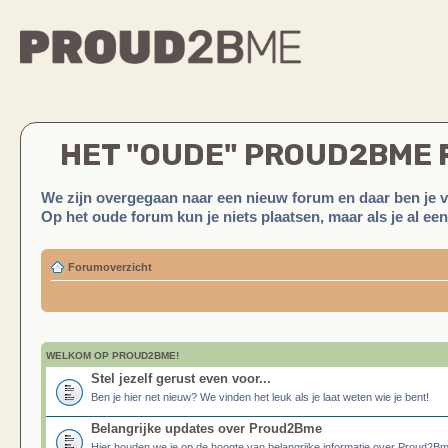
HET "OUDE" PROUD2BME
We zijn overgegaan naar een nieuw forum en daar ben je 
Op het oude forum kun je niets plaatsen, maar als je al ee
Forumoverzicht
WELKOM OP PROUD2BME!
Stel jezelf gerust even voor...
Ben je hier net nieuw? We vinden het leuk als je laat weten wie je bent!
Belangrijke updates over Proud2Bme
Hier houden we je op de hoogte van belangrijke informatie over Proud2B