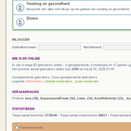
Voeding en gezondheid
Bespreek hier alles met elkaar op het gebied van voeding en gezondheid.
Divers
INLOGGEN
Gebruikersnaam:
Wachtwoord:
WIE IS ER ONLINE
Er zijn in totaal
17
gebruikers online :: 0 geregistreerde, 0 verborgen en 17 gasten (
Het grootste aantal gebruikers online was
2300
op ma jul 20, 2026 07:00
Geregistreerde gebruikers: Geen geregistreerde gebruikers
Legenda:
Beheerders
,
Globale moderators
,
Junior moderator
VERJAARDAGEN
Proficiat:
lucy
(38),
SupernaturalFreak
(36),
Lieke.
(35),
Knuffelbeertje
(33),
_li
STATISTIEKEN
Totaal aantal berichten
3738246
• Totaal aantal onderwerpen
48617
• Totaal aantal 
Forumoverzicht