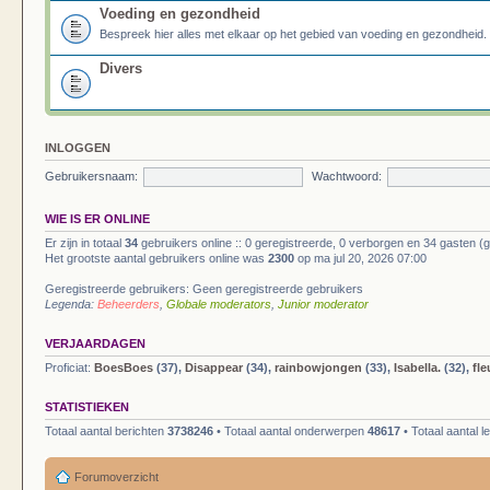
Voeding en gezondheid
Bespreek hier alles met elkaar op het gebied van voeding en gezondheid.
Divers
INLOGGEN
Gebruikersnaam:
Wachtwoord:
WIE IS ER ONLINE
Er zijn in totaal
34
gebruikers online :: 0 geregistreerde, 0 verborgen en 34 gasten (
Het grootste aantal gebruikers online was
2300
op ma jul 20, 2026 07:00
Geregistreerde gebruikers: Geen geregistreerde gebruikers
Legenda:
Beheerders
,
Globale moderators
,
Junior moderator
VERJAARDAGEN
Proficiat:
BoesBoes
(37),
Disappear
(34),
rainbowjongen
(33),
Isabella.
(32),
fle
STATISTIEKEN
Totaal aantal berichten
3738246
• Totaal aantal onderwerpen
48617
• Totaal aantal 
Forumoverzicht