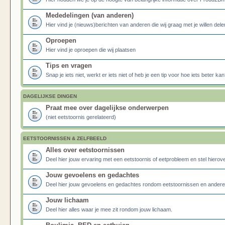
Mededelingen (van anderen)
Hier vind je (nieuws)berichten van anderen die wij graag met je willen dele
Oproepen
Hier vind je oproepen die wij plaatsen
Tips en vragen
Snap je iets niet, werkt er iets niet of heb je een tip voor hoe iets beter kan
DAGELIJKSE DINGEN
Praat mee over dagelijkse onderwerpen
(niet eetstoornis gerelateerd)
EETSTOORNISSEN & ZELFBEELD
Alles over eetstoornissen
Deel hier jouw ervaring met een eetstoornis of eetprobleem en stel hierove
Jouw gevoelens en gedachtes
Deel hier jouw gevoelens en gedachtes rondom eetstoornissen en ander
Jouw lichaam
Deel hier alles waar je mee zit rondom jouw lichaam.