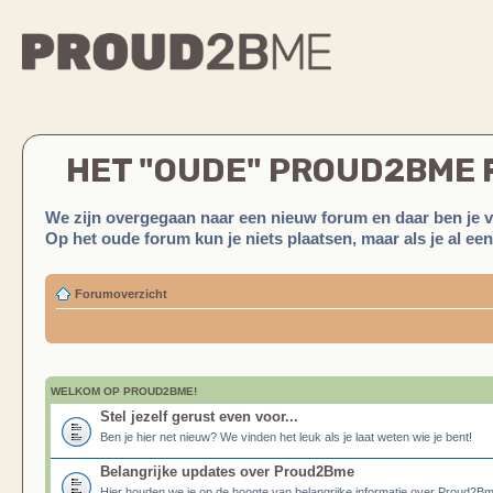
HET "OUDE" PROUD2BME
We zijn overgegaan naar een nieuw forum en daar ben je 
Op het oude forum kun je niets plaatsen, maar als je al ee
Forumoverzicht
WELKOM OP PROUD2BME!
Stel jezelf gerust even voor...
Ben je hier net nieuw? We vinden het leuk als je laat weten wie je bent!
Belangrijke updates over Proud2Bme
Hier houden we je op de hoogte van belangrijke informatie over Proud2B