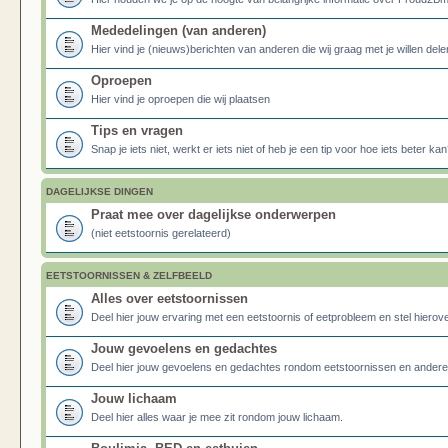
Mededelingen (van anderen)
Hier vind je (nieuws)berichten van anderen die wij graag met je willen dele
Oproepen
Hier vind je oproepen die wij plaatsen
Tips en vragen
Snap je iets niet, werkt er iets niet of heb je een tip voor hoe iets beter kan
DAGELIJKSE DINGEN
Praat mee over dagelijkse onderwerpen
(niet eetstoornis gerelateerd)
EETSTOORNISSEN & ZELFBEELD
Alles over eetstoornissen
Deel hier jouw ervaring met een eetstoornis of eetprobleem en stel hierove
Jouw gevoelens en gedachtes
Deel hier jouw gevoelens en gedachtes rondom eetstoornissen en ander
Jouw lichaam
Deel hier alles waar je mee zit rondom jouw lichaam.