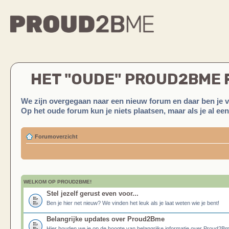
HET "OUDE" PROUD2BME
We zijn overgegaan naar een nieuw forum en daar ben je 
Op het oude forum kun je niets plaatsen, maar als je al ee
Forumoverzicht
WELKOM OP PROUD2BME!
Stel jezelf gerust even voor...
Ben je hier net nieuw? We vinden het leuk als je laat weten wie je bent!
Belangrijke updates over Proud2Bme
Hier houden we je op de hoogte van belangrijke informatie over Proud2B