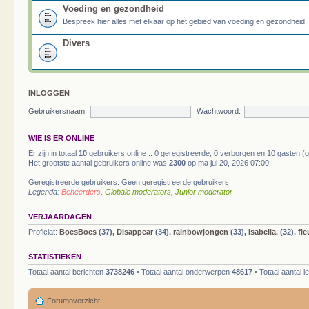
Voeding en gezondheid
Bespreek hier alles met elkaar op het gebied van voeding en gezondheid.
Divers
INLOGGEN
Gebruikersnaam:
Wachtwoord:
WIE IS ER ONLINE
Er zijn in totaal
10
gebruikers online :: 0 geregistreerde, 0 verborgen en 10 gasten (
Het grootste aantal gebruikers online was
2300
op ma jul 20, 2026 07:00
Geregistreerde gebruikers: Geen geregistreerde gebruikers
Legenda:
Beheerders
,
Globale moderators
,
Junior moderator
VERJAARDAGEN
Proficiat:
BoesBoes
(37),
Disappear
(34),
rainbowjongen
(33),
Isabella.
(32),
fle
STATISTIEKEN
Totaal aantal berichten
3738246
• Totaal aantal onderwerpen
48617
• Totaal aantal 
Forumoverzicht