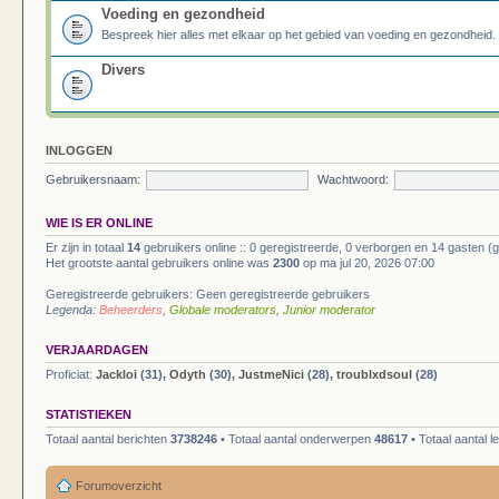
Voeding en gezondheid
Bespreek hier alles met elkaar op het gebied van voeding en gezondheid.
Divers
INLOGGEN
Gebruikersnaam:
Wachtwoord:
WIE IS ER ONLINE
Er zijn in totaal
14
gebruikers online :: 0 geregistreerde, 0 verborgen en 14 gasten (
Het grootste aantal gebruikers online was
2300
op ma jul 20, 2026 07:00
Geregistreerde gebruikers: Geen geregistreerde gebruikers
Legenda:
Beheerders
,
Globale moderators
,
Junior moderator
VERJAARDAGEN
Proficiat:
Jackloi
(31),
Odyth
(30),
JustmeNici
(28),
troublxdsoul
(28)
STATISTIEKEN
Totaal aantal berichten
3738246
• Totaal aantal onderwerpen
48617
• Totaal aantal 
Forumoverzicht