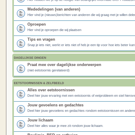
Mededelingen (van anderen)
Hier vind je (nieuws)berichten van anderen die wij graag met je willen dele
Oproepen
Hier vind je oproepen die wij plaatsen
Tips en vragen
Snap je iets niet, werkt er iets niet of heb je een tip voor hoe iets beter kan
DAGELIJKSE DINGEN
Praat mee over dagelijkse onderwerpen
(niet eetstoornis gerelateerd)
EETSTOORNISSEN & ZELFBEELD
Alles over eetstoornissen
Deel hier jouw ervaring met een eetstoornis of eetprobleem en stel hierove
Jouw gevoelens en gedachtes
Deel hier jouw gevoelens en gedachtes rondom eetstoornissen en ander
Jouw lichaam
Deel hier alles waar je mee zit rondom jouw lichaam.