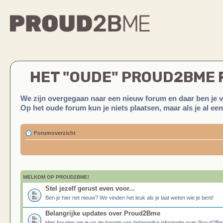
HET "OUDE" PROUD2BME
We zijn overgegaan naar een nieuw forum en daar ben je 
Op het oude forum kun je niets plaatsen, maar als je al ee
Forumoverzicht
WELKOM OP PROUD2BME!
Stel jezelf gerust even voor...
Ben je hier net nieuw? We vinden het leuk als je laat weten wie je bent!
Belangrijke updates over Proud2Bme
Hier houden we je op de hoogte van belangrijke informatie over Proud2B