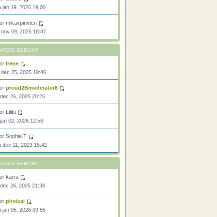
 jan 19, 2026 19:00
or
mikavpinxten
 nov 09, 2025 18:47
ATSTE BERICHT
or
Irene
 dec 25, 2025 19:46
or
proud2Bmoderator8
 dec 26, 2025 20:25
or
Lilitu
 jan 02, 2026 12:58
or
Sophie.T
 dec 11, 2023 15:42
ATSTE BERICHT
or
karra
 dec 26, 2025 21:38
or
phoicai
 jan 05, 2026 09:55