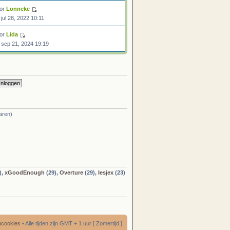
or
Lonneke
 jul 28, 2022 10:11
or
Lida
 sep 21, 2024 19:19
aren)
),
xGoodEnough
(29),
Overture
(29),
Iesjex
(23)
umcookies
• Alle tijden zijn GMT + 1 uur [ Zomertijd ]