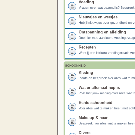
Voeding
Vragen over wat gezond is? Bespreek het
Nieuwtjes en weetjes
Heb jij nieuwtjes over gezondheid en v
Ontspanning en afleiding
Doe hier mee aan leuke voedingsvragen 
Recepten
Weet jij een lekkere voedingcreatie vo
SCHOONHEID
Kleding
Plaats en bespreek hier alles wat te 
Wat er allemaal nep is
Post hier jouw mening over alles wat f
Echte schoonheid
Voor alles wat te maken heeft met ech
Make-up & haar
Bespreek hier alles wat te maken hee
Divers