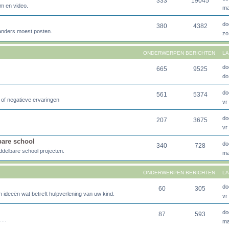
333
19045
lm en video.
ma
do
380
4382
 anders moest posten.
zo
ONDERWERPEN
BERICHTEN
LA
do
665
9525
do
do
561
5374
e of negatieve ervaringen
vr
do
207
3675
vr
bare school
do
340
728
ddelbare school projecten.
ma
ONDERWERPEN
BERICHTEN
LA
do
60
305
 ideeën wat betreft hulpverlening van uw kind.
vr
do
87
593
...
ma