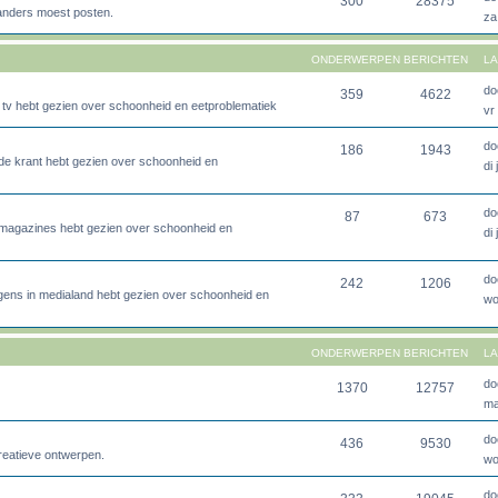
300
28375
 anders moest posten.
za
ONDERWERPEN
BERICHTEN
LA
do
359
4622
p tv hebt gezien over schoonheid en eetproblematiek
vr
do
186
1943
n de krant hebt gezien over schoonheid en
di
do
87
673
in magazines hebt gezien over schoonheid en
di
do
242
1206
rgens in medialand hebt gezien over schoonheid en
wo
ONDERWERPEN
BERICHTEN
LA
do
1370
12757
ma
do
436
9530
creatieve ontwerpen.
wo
do