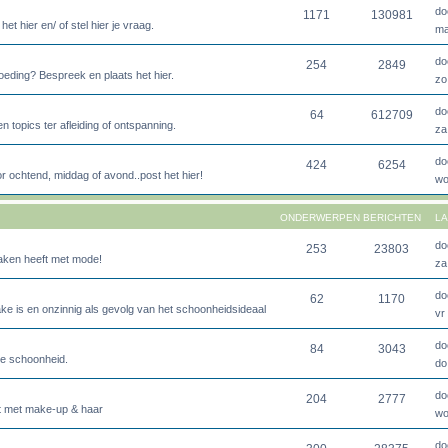
do
1171
130981
 hier en/ of stel hier je vraag.
ma
do
254
2849
oeding? Bespreek en plaats het hier.
zo
do
64
612709
topics ter afleiding of ontspanning.
za
do
424
6254
or ochtend, middag of avond..post het hier!
wo
ONDERWERPEN
BERICHTEN
LA
do
253
23803
maken heeft met mode!
za
do
62
1170
ake is en onzinnig als gevolg van het schoonheidsideaal
vr
do
84
3043
te schoonheid.
do
do
204
2777
ft met make-up & haar
wo
do