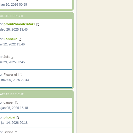
 jan 10, 2026 00:39
ATSTE BERICHT
or
proud2bmoderator1
 dec 26, 2025 19:46
or
Lonneke
 jul 12, 2022 13:46
or
Jula
 jul 29, 2025 03:45
or
Flower girl
 nov 05, 2025 22:43
ATSTE BERICHT
or
dapper
 jan 05, 2026 15:18
or
phoicai
 jan 14, 2026 20:18
or
Sabine