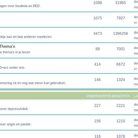
do
1098
31965
agen over boulimia en BED.
ma
do
1075
7927
vr
do
3473
1396256
lekje aan en laat anderen meelezen.
ma
 Thema's
do
89
7001
e thema's in je leven
ma
do
414
6672
0+ers onder ons.
vr
do
146
1324
genezing zit en nog wat steun kan gebruiken.
ma
ONDERWERPEN
BERICHTEN
LA
do
227
2221
over depressiviteit.
ma
do
156
1210
over angst en paniek.
ma
do
116
1078