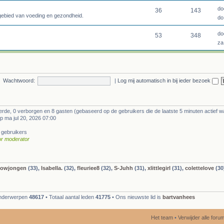
do
36
143
 gebied van voeding en gezondheid.
do
do
53
348
za
Wachtwoord:
|
Log mij automatisch in bij ieder bezoek
eerde, 0 verborgen en 8 gasten (gebaseerd op de gebruikers die de laatste 5 minuten actief w
p ma jul 20, 2026 07:00
 gebruikers
or moderator
bowjongen
(33),
Isabella.
(32),
fleuriee8
(32),
S-Juhh
(31),
xlittlegirl
(31),
colettelove
(30
 onderwerpen
48617
• Totaal aantal leden
41775
• Ons nieuwste lid is
bartvanhees
Het team
•
Verwijder alle for