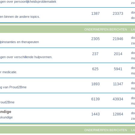
agen over persoonlijkheidsproblematiek
zo
do
1387
23373
en binnen de andere topics.
do
ONDERWERPEN
BERICHTEN
LA
do
2305
21946
lpinstanties en therapeuten
za
do
237
2014
agen over verschillende hulpvormen.
ma
do
625
5941
r medicatie.
ma
do
1893
11347
loog van Proud2Bme
ma
do
6139
43934
 Proud2Bme
ma
undige
do
1443
12864
eskundige
za
ONDERWERPEN
BERICHTEN
LA