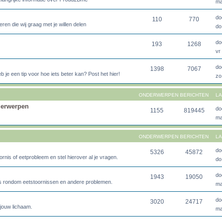
ma
do
110
770
ren die wij graag met je willen delen
do
do
193
1268
vr
do
1398
7067
heb je een tip voor hoe iets beter kan? Post het hier!
zo
ONDERWERPEN
BERICHTEN
LA
derwerpen
do
1155
819445
ma
ONDERWERPEN
BERICHTEN
LA
do
5326
45872
rnis of eetprobleem en stel hierover al je vragen.
do
do
1943
19050
s rondom eetstoornissen en andere problemen.
ma
do
3020
24717
 jouw lichaam.
ma