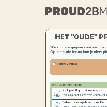
HET "OUDE" 
We zijn overgegaan naar een nieu
Op het oude forum kun je niets pla
Forumoverzicht
WELKOM OP PROUD2BME!
Stel jezelf gerust even voor...
Ben je hier net nieuw? We vinden het le
Belangrijke updates over Pr
Hier houden we je op de hoogte van be