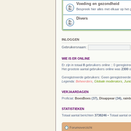
Voeding en gezondheid
Bespreek hier alles met elkaar op het
Divers
INLOGGEN
Gebruikersnaam:
WIE IS ER ONLINE
Er zijn in totaal
8
gebruikers online :: 0 geregistr
Het grootste aantal gebruikers online was
2300
o
Geregistreerde gebruikers: Geen geregistreerde
Legenda:
Beheerders
,
Globale moderators
,
Juni
VERJAARDAGEN
Proficiat:
BoesBoes
(37),
Disappear
(34),
rain
STATISTIEKEN
Totaal aantal berichten
3738246
• Totaal aantal
Forumoverzicht