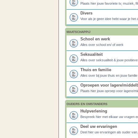
Plaats hier jouw favoriete tv, muziek, fi
Divers
Voor als je geen idee hebt waar je het
MAATSCHAPPIJ
School en werk
Alles over school en/ of werk
Seksualiteit
Alles over seksualiteit & jouw positiev
Thuis en familie
Alles over bij jouw thuis en jouw familie
Oproepen voor lagere/middel
Plaats hier jouw oproep voor lagere/mi
OUDERS EN OMSTANDERS
Hulpverlening
Bespreek hier met elkaar uw vragen en
Deel uw ervaringen
Deel hier uw ervaringen als ouder van..