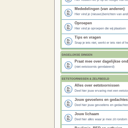
Mededelingen (van anderen)
Hier vind je (nieuws)berichten van ande
Oproepen
Hier vind je oproepen die wij plaatsen
Tips en vragen
Snap je iets niet, werkt er iets niet of 
DAGELIJKSE DINGEN
Praat mee over dagelijkse on
(niet eetstoornis gerelateerd)
EETSTOORNISSEN & ZELFBEELD
Alles over eetstoornissen
Deel hier jouw ervaring met een eetstoo
Jouw gevoelens en gedachtes
Deel hier jouw gevoelens en gedachte
Jouw lichaam
Deel hier alles waar je mee zit rondom