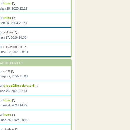
or
Irene
 jan 19, 2026 12:19
or
Irene
 feb 04, 2024 20:23
or
xMaya
 jan 17, 2026 20:36
or
mikavpinxten
 nov 12, 2025 18:31
ATSTE BERICHT
or
er90
 sep 27, 2025 15:08
or
proud2Bmoderator8
 dec 26, 2025 19:43
or
Irene
 mei 04, 2023 14:29
or
Irene
 dec 25, 2024 19:16
or
Snufkin