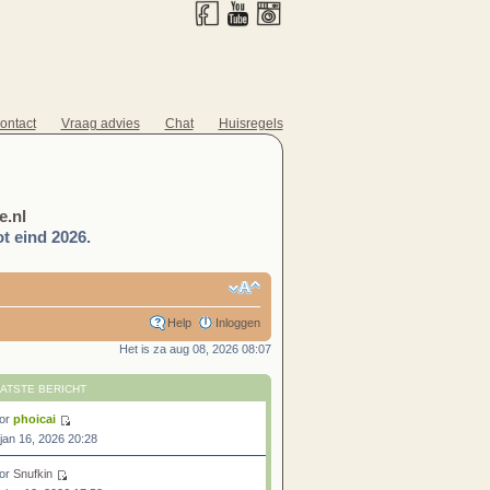
ontact
Vraag advies
Chat
Huisregels
.nl
t eind 2026.
Help
Inloggen
Het is za aug 08, 2026 08:07
ATSTE BERICHT
or
phoicai
 jan 16, 2026 20:28
or
Snufkin