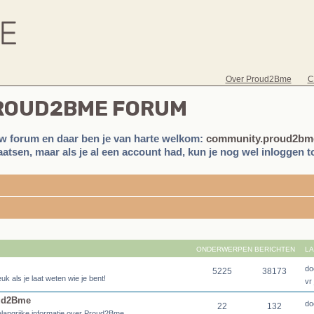
Over Proud2Bme
C
PROUD2BME FORUM
w forum en daar ben je van harte welkom:
community.proud2bme
atsen, maar als je al een account had, kun je nog wel inloggen to
ONDERWERPEN
BERICHTEN
LA
do
5225
38173
uk als je laat weten wie je bent!
vr
oud2Bme
do
22
132
langrijke informatie over Proud2Bme