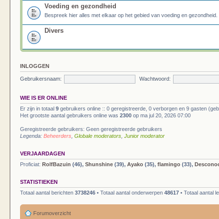
Voeding en gezondheid
Bespreek hier alles met elkaar op het gebied van voeding en gezondheid.
Divers
INLOGGEN
Gebruikersnaam:
Wachtwoord:
WIE IS ER ONLINE
Er zijn in totaal
9
gebruikers online :: 0 geregistreerde, 0 verborgen en 9 gasten (geb
Het grootste aantal gebruikers online was
2300
op ma jul 20, 2026 07:00
Geregistreerde gebruikers: Geen geregistreerde gebruikers
Legenda:
Beheerders
,
Globale moderators
,
Junior moderator
VERJAARDAGEN
Proficiat:
RolfBazuin
(46),
Shunshine
(39),
Ayako
(35),
flamingo
(33),
Descono
STATISTIEKEN
Totaal aantal berichten
3738246
• Totaal aantal onderwerpen
48617
• Totaal aantal 
Forumoverzicht