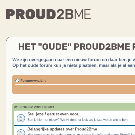
HET "OUDE" PROUD2BME
We zijn overgegaan naar een nieuw forum en daar ben je 
Op het oude forum kun je niets plaatsen, maar als je al ee
Forumoverzicht
WELKOM OP PROUD2BME!
Stel jezelf gerust even voor...
Ben je hier net nieuw? We vinden het leuk als je laat weten wie je bent!
Belangrijke updates over Proud2Bme
Hier houden we je op de hoogte van belangrijke informatie over Proud2B