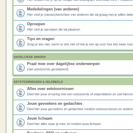
Mededelingen (van anderen)
Hier vind je (nieuws)berichten van anderen die wij graag met je willen dele
Oproepen
Hier vind je oproepen die wij plaatsen
Tips en vragen
Snap je iets niet, werkt er iets niet of heb je een tip voor hoe iets beter kan
DAGELIJKSE DINGEN
Praat mee over dagelijkse onderwerpen
(niet eetstoornis gerelateerd)
EETSTOORNISSEN & ZELFBEELD
Alles over eetstoornissen
Deel hier jouw ervaring met een eetstoornis of eetprobleem en stel hierove
Jouw gevoelens en gedachtes
Deel hier jouw gevoelens en gedachtes rondom eetstoornissen en ander
Jouw lichaam
Deel hier alles waar je mee zit rondom jouw lichaam.