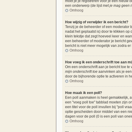
moet je je registreren voor je een nieuw
een onderwerp (de lijst met
je mag geen n
Omhoog
Hoe wijzig of verwijder ik een bericht?
Tenzij je de beheerder of een moderator b
nadat het geplaatst is) door te klikken op
klein tekstje dat zegt hoeveel keer en wan
een beheerder of moderator je bericht ge
bericht is niet meer mogelijk van zodra e
Omhoog
Hoe voeg ik een onderschrift toe aan mi
Om een onderschrift aan je bericht toe te 
mijn onderschrift toe
aanvinken als je een 
door de bijhorende optie te activeren in he
Omhoog
Hoe maak ik een poll?
Een poll aanmaken is heel gemakkelijk, al
een "voeg poll toe" tabblad moeten zijn on
een titel voor de poll invullen bij "poll v
optie gescheiden door middel van een nieu
dagen voor de poll (0 is een poll van onei
Omhoog