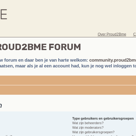
Over Proud2Bme
C
PROUD2BME FORUM
w forum en daar ben je van harte welkom:
community.proud2bme
atsen, maar als je al een account had, kun je nog wel inloggen to
n
Type gebruikers en gebruikersgroepen
Wat zijn beheerders?
Wat zijn moderators?
Wat zijn gebruikersgroepen?