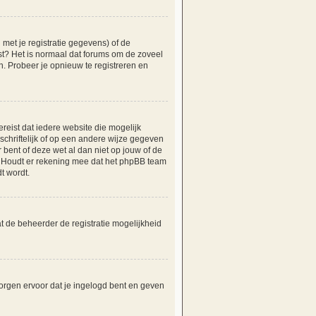
et je registratie gegevens) of de
tst? Het is normaal dat forums om de zoveel
. Probeer je opnieuw te registreren en
reist dat iedere website die mogelijk
hriftelijk of op een andere wijze gegeven
 bent of deze wet al dan niet op jouw of de
e. Houdt er rekening mee dat het phpBB team
t wordt.
t de beheerder de registratie mogelijkheid
orgen ervoor dat je ingelogd bent en geven