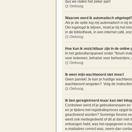
dus we raden het zeker aan!
Omhoog
Waarom word ik automatisch uitgelogd
Als je de optie
log mij automatisch in bij 
Om ingelogd te blijven, moet je bij het i
in de bibliotheek, in een internet café, e
Omhoog
Hoe kan ik onzichtbaar zijn in de online g
In het gebruikerspaneel onder "forum inste
voor iedereen, behalve voor beheerders, 
Omhoog
Ik weet mijn wachtwoord niet meer!
Geen paniek! Je kan je huidige wachtwoord
wachtwoord vergeten?
. Volg de instructi
Omhoog
Ik ben geregistreerd maar kan niet inlo
Controleer eerst of je gebruikersnaam en
en je tijdens het registratieproces opgaf d
geactiveerd worden? Sommige forums verei
werd ook medegedeeld of dit al dan niet n
ontvangen hebt, was het opgegeven e-maila
e-mailadres correct was, neem dan contac