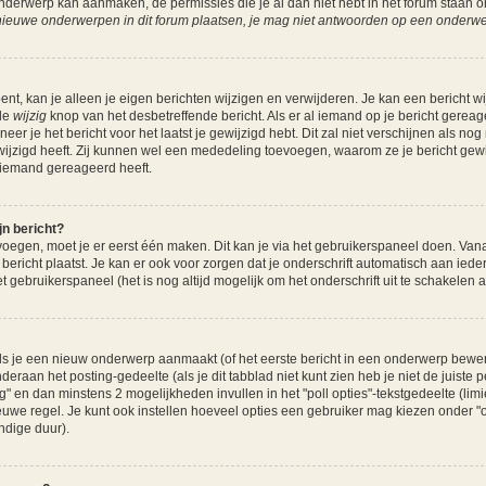
 onderwerp kan aanmaken, de permissies die je al dan niet hebt in het forum staan
ieuwe onderwerpen in dit forum plaatsen, je mag niet antwoorden op een onderwerp
ent, kan je alleen je eigen berichten wijzigen en verwijderen. Je kan een bericht w
 de
wijzig
knop van het desbetreffende bericht. Als er al iemand op je bericht gereag
neer je het bericht voor het laatst je gewijzigd hebt. Dit zal niet verschijnen als 
wijzigd heeft. Zij kunnen wel een mededeling toevoegen, waarom ze je bericht gew
r iemand gereageerd heeft.
jn bericht?
voegen, moet je er eerst één maken. Dit kan je via het gebruikerspaneel doen. Vana
bericht plaatst. Je kan er ook voor zorgen dat je onderschrift automatisch aan iede
t gebruikerspaneel (het is nog altijd mogelijk om het onderschrift uit te schakelen als
s je een nieuw onderwerp aanmaakt (of het eerste bericht in een onderwerp bewerkt
deraan het posting-gedeelte (als je dit tabblad niet kunt zien heb je niet de juiste
raag" en dan minstens 2 mogelijkheden invullen in het "poll opties"-tekstgedeelte (lim
we regel. Je kunt ook instellen hoeveel opties een gebruiker mag kiezen onder "opt
ndige duur).