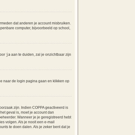
vermeden dat anderen je account misbruiken.
 openbare computer, bijvoorbeeld op school,
door
ja
aan te duiden, zal je onzichtbaar zijn
 je naar de login pagina gaan en klikken op
oorzaak zijn. Indien COPPA geactiveerd is
t het geval is, moet je account dan
eheerder. Wanneer je je geregistreerd hebt
es volgen. Als je nooit een e-mail
nts te doen dalen. Als je zeker bent dat je