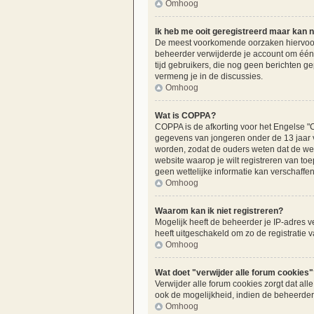
Omhoog
Ik heb me ooit geregistreerd maar kan n
De meest voorkomende oorzaken hiervoor z
beheerder verwijderde je account om één o
tijd gebruikers, die nog geen berichten g
vermeng je in de discussies.
Omhoog
Wat is COPPA?
COPPA is de afkorting voor het Engelse "C
gegevens van jongeren onder de 13 jaar v
worden, zodat de ouders weten dat de webs
website waarop je wilt registreren van t
geen wettelijke informatie kan verschaffen
Omhoog
Waarom kan ik niet registreren?
Mogelijk heeft de beheerder je IP-adres v
heeft uitgeschakeld om zo de registratie
Omhoog
Wat doet "verwijder alle forum cookies"
Verwijder alle forum cookies zorgt dat a
ook de mogelijkheid, indien de beheerder 
Omhoog