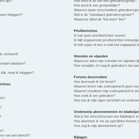
rs lijst?
Hoe word ik lid van een gebruikersgroep?
Hoe word ik een groepsleider?
Waarom staan verscheidene gebruikersgro
meer inloggen!?
Wat is de "standaard gebruikersgroep"?
Waarvoor dient de "het team" link?
Privéberichten
Ik kan geen privéberichten sturen!
Ik blijf ongewenste privéberichten ontvange
Ik heb spam of een e-mail met ongepaste i
eds verkeerd!
Vrienden en vijanden
Waarvoor dient mijn vrienden en vijanden lij
ersnaam plaatsen?
Hoe verwijder of voeg ik gebruikers toe aan 
klik, moet ik inloggen?
Forums doorzoeken
Hoe doorzoek ik het forum?
richten
Waarom levert mijn zoekopdracht geen res
Waarom resulteert mijn zoekopdracht in ee
Hoe zoek ik een gebruiker?
cht?
Hoe kan ik mijn eigen berichten en onderw
?
Onderwerp abonnementen en bladwijze
Wat is het verschil tussen een bladwijzer
?
Hoe abonneer ik me op specifieke forums 
Hoe zeg ik mijn abonnement op?
en?
sen van een bericht?
Bijlagen