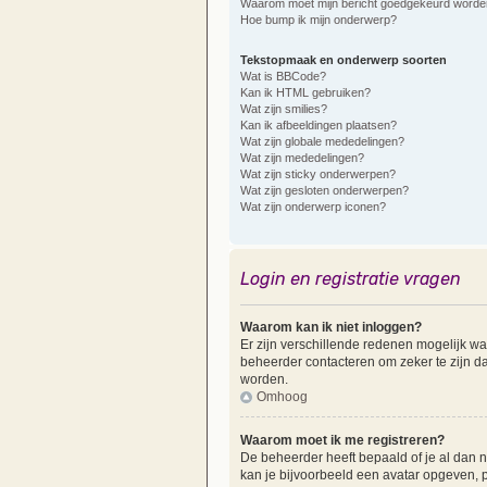
Waarom moet mijn bericht goedgekeurd worde
Hoe bump ik mijn onderwerp?
Tekstopmaak en onderwerp soorten
Wat is BBCode?
Kan ik HTML gebruiken?
Wat zijn smilies?
Kan ik afbeeldingen plaatsen?
Wat zijn globale mededelingen?
Wat zijn mededelingen?
Wat zijn sticky onderwerpen?
Wat zijn gesloten onderwerpen?
Wat zijn onderwerp iconen?
Login en registratie vragen
Waarom kan ik niet inloggen?
Er zijn verschillende redenen mogelijk wa
beheerder contacteren om zeker te zijn dat
worden.
Omhoog
Waarom moet ik me registreren?
De beheerder heeft bepaald of je al dan ni
kan je bijvoorbeeld een avatar opgeven, p