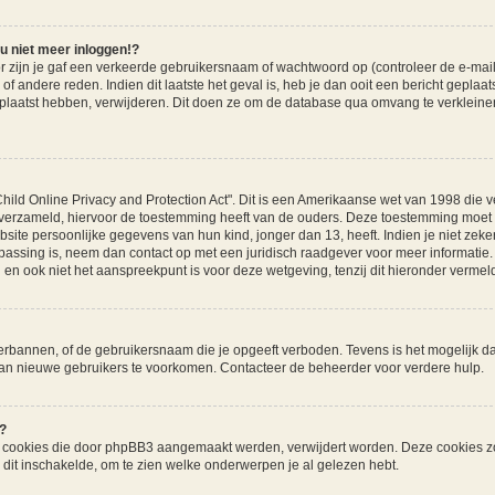
u niet meer inloggen!?
ijn je gaf een verkeerde gebruikersnaam of wachtwoord op (controleer de e-mail m
f andere reden. Indien dit laatste het geval is, heb je dan ooit een bericht geplaa
eplaatst hebben, verwijderen. Dit doen ze om de database qua omvang te verkleinen
hild Online Privacy and Protection Act". Dit is een Amerikaanse wet van 1998 die ve
erzameld, hiervoor de toestemming heeft van de ouders. Deze toestemming moet sc
ite persoonlijke gegevens van hun kind, jonger dan 13, heeft. Indien je niet zeker
oepassing is, neem dan contact op met een juridisch raadgever voor meer informati
 en ook niet het aanspreekpunt is voor deze wetgeving, tenzij dit hieronder vermeld
erbannen, of de gebruikersnaam die je opgeeft verboden. Tevens is het mogelijk da
 van nieuwe gebruikers te voorkomen. Contacteer de beheerder voor verdere hulp.
?
lle cookies die door phpBB3 aangemaakt werden, verwijdert worden. Deze cookies z
dit inschakelde, om te zien welke onderwerpen je al gelezen hebt.