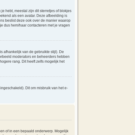
hebt, meestal zijn dit sterretjes of blokjes
bekend als een avatar. Deze afbeelding is
vens beslist deze ook over de manier waarop
 je dus hem/haar contacteren met je vragen
s afhankelijk van de gebruikte stijl). De
voorbeeld moderators en beheerders hebben
gere rang. Dit heeft zelfs mogelijk het
ingeschakeld). Dit om misbruik van het e-
en of in een bepaald onderwerp. Mogelijk