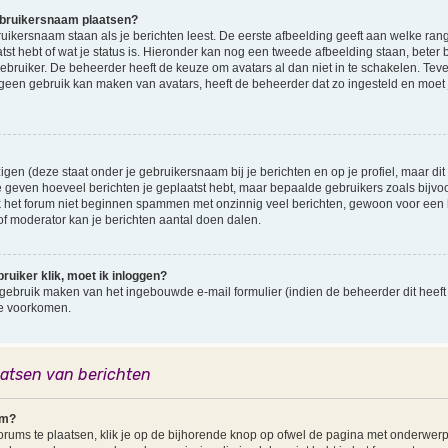
ebruikersnaam plaatsen?
ersnaam staan als je berichten leest. De eerste afbeelding geeft aan welke rang je 
st hebt of wat je status is. Hieronder kan nog een tweede afbeelding staan, beter 
gebruiker. De beheerder heeft de keuze om avatars al dan niet in te schakelen. Te
 geen gebruik kan maken van avatars, heeft de beheerder dat zo ingesteld en moet
gen (deze staat onder je gebruikersnaam bij je berichten en op je profiel, maar dit i
 geven hoeveel berichten je geplaatst hebt, maar bepaalde gebruikers zoals bij
k het forum niet beginnen spammen met onzinnig veel berichten, gewoon voor een ho
f moderator kan je berichten aantal doen dalen.
ruiker klik, moet ik inloggen?
gebruik maken van het ingebouwde e-mail formulier (indien de beheerder dit heeft 
te voorkomen.
aatsen van berichten
um?
ums te plaatsen, klik je op de bijhorende knop op ofwel de pagina met onderwerp