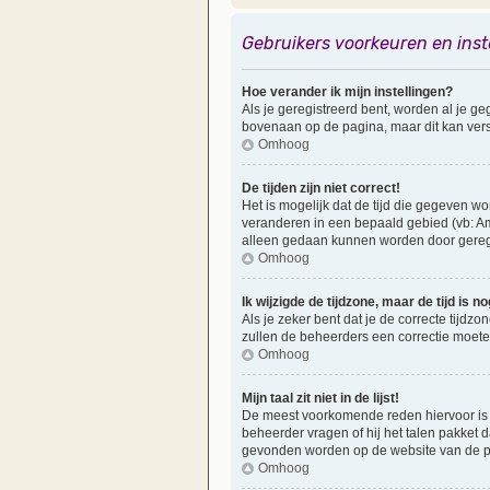
Gebruikers voorkeuren en inst
Hoe verander ik mijn instellingen?
Als je geregistreerd bent, worden al je 
bovenaan op de pagina, maar dit kan versch
Omhoog
De tijden zijn niet correct!
Het is mogelijk dat de tijd die gegeven wo
veranderen in een bepaald gebied (vb: Am
alleen gedaan kunnen worden door geregist
Omhoog
Ik wijzigde de tijdzone, maar de tijd is 
Als je zeker bent dat je de correcte tijdzo
zullen de beheerders een correctie moet
Omhoog
Mijn taal zit niet in de lijst!
De meest voorkomende reden hiervoor is dat
beheerder vragen of hij het talen pakket da
gevonden worden op de website van de ph
Omhoog