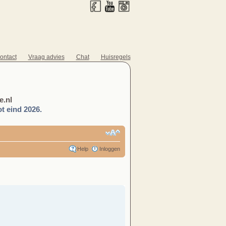
ontact
Vraag advies
Chat
Huisregels
.nl
t eind 2026.
Help
Inloggen