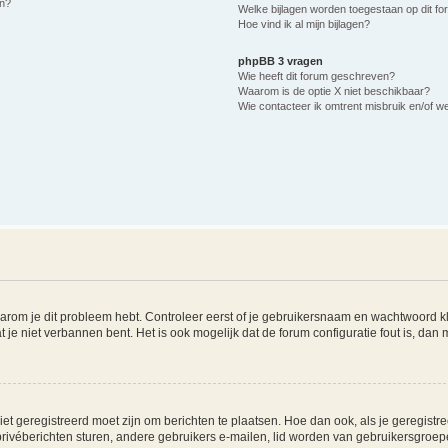
n?
Welke bijlagen worden toegestaan op dit f
Hoe vind ik al mijn bijlagen?
phpBB 3 vragen
Wie heeft dit forum geschreven?
Waarom is de optie X niet beschikbaar?
Wie contacteer ik omtrent misbruik en/of we
arom je dit probleem hebt. Controleer eerst of je gebruikersnaam en wachtwoord klo
 je niet verbannen bent. Het is ook mogelijk dat de forum configuratie fout is, dan
et geregistreerd moet zijn om berichten te plaatsen. Hoe dan ook, als je geregistre
rivéberichten sturen, andere gebruikers e-mailen, lid worden van gebruikersgroepe