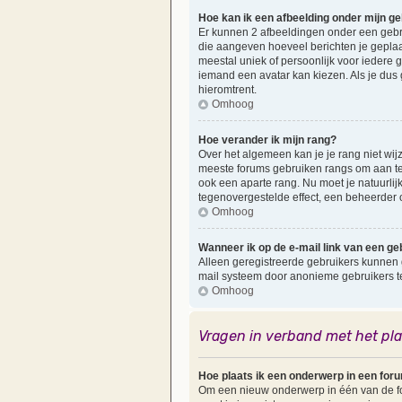
Hoe kan ik een afbeelding onder mijn g
Er kunnen 2 afbeeldingen onder een gebruik
die aangeven hoeveel berichten je geplaat
meestal uniek of persoonlijk voor iedere 
iemand een avatar kan kiezen. Als je dus
hieromtrent.
Omhoog
Hoe verander ik mijn rang?
Over het algemeen kan je je rang niet wijzi
meeste forums gebruiken rangs om aan te
ook een aparte rang. Nu moet je natuurlij
tegenovergestelde effect, een beheerder o
Omhoog
Wanneer ik op de e-mail link van een geb
Alleen geregistreerde gebruikers kunnen 
mail systeem door anonieme gebruikers 
Omhoog
Vragen in verband met het pl
Hoe plaats ik een onderwerp in een for
Om een nieuw onderwerp in één van de for