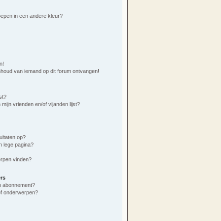
epen in een andere kleur?
n!
nhoud van iemand op dit forum ontvangen!
st?
mijn vrienden en/of vijanden lijst?
ultaten op?
n lege pagina?
erpen vinden?
rs
 en abonnement?
of onderwerpen?