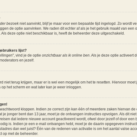
?
ieder bezoek
niet aanvinkt, blijf je maar voor een bepaalde tijd ingelogd. Zo wordt 
nloggen de optie aanvinken. We raden dit echter af als je het gebruik maakt van een
nz. Als deze optie niet beschikbaar is, heeft de beheerder deze uitgeschakeld.
ebruikers lijst?
llingen", vind je de optie
onzichtbaar als ik online ben
. Als je deze optie activeert 
moderators en jezelf.
 niet terug krijgen, maar er is wel een mogelijk om het te resetten. Hiervoor moet
es op het scherm en wat later kan je weer inloggen.
ggen!
 wachtwoord kloppen. Indien ze correct zijn kan één of meerdere zaken hiervan de 
at je jonger bent dan 13 jaar, moet je de ontvangen instructies opvolgen. Als dit nie
sen dat iedere nieuwe account geactiveerd wordt, ofwel door jezelf of door een b
odig is. Indien je een e-mail ontvangen hebt, moet je de daarin opgegeven instructi
dres dan wel juist? Één van de redenen van activatie is om het aantal valse accou
t op met de beheerder.