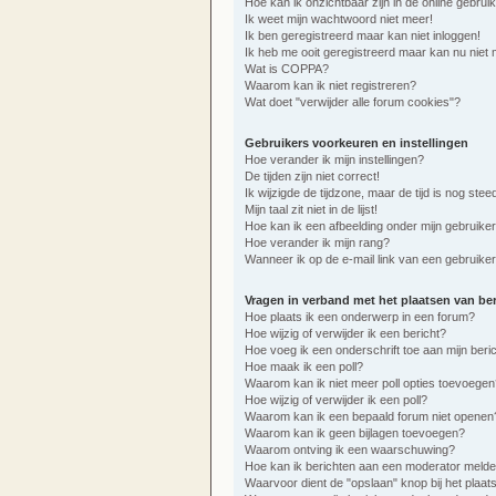
Hoe kan ik onzichtbaar zijn in de online gebruike
Ik weet mijn wachtwoord niet meer!
Ik ben geregistreerd maar kan niet inloggen!
Ik heb me ooit geregistreerd maar kan nu niet 
Wat is COPPA?
Waarom kan ik niet registreren?
Wat doet "verwijder alle forum cookies"?
Gebruikers voorkeuren en instellingen
Hoe verander ik mijn instellingen?
De tijden zijn niet correct!
Ik wijzigde de tijdzone, maar de tijd is nog ste
Mijn taal zit niet in de lijst!
Hoe kan ik een afbeelding onder mijn gebruik
Hoe verander ik mijn rang?
Wanneer ik op de e-mail link van een gebruiker 
Vragen in verband met het plaatsen van be
Hoe plaats ik een onderwerp in een forum?
Hoe wijzig of verwijder ik een bericht?
Hoe voeg ik een onderschrift toe aan mijn beri
Hoe maak ik een poll?
Waarom kan ik niet meer poll opties toevoegen
Hoe wijzig of verwijder ik een poll?
Waarom kan ik een bepaald forum niet openen
Waarom kan ik geen bijlagen toevoegen?
Waarom ontving ik een waarschuwing?
Hoe kan ik berichten aan een moderator meld
Waarvoor dient de "opslaan" knop bij het plaat