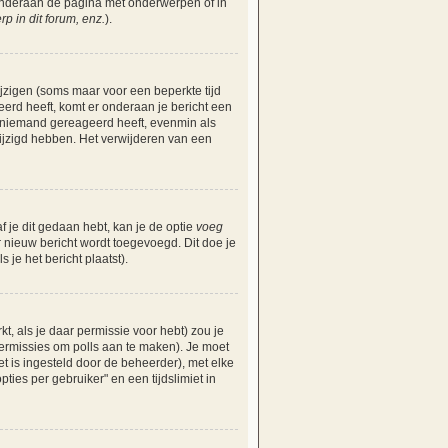
 onderaan de pagina met onderwerpen of in
 in dit forum, enz.
).
ijzigen (soms maar voor een beperkte tijd
eerd heeft, komt er onderaan je bericht een
nog niemand gereageerd heeft, evenmin als
ijzigd hebben. Het verwijderen van een
f je dit gedaan hebt, kan je de optie
voeg
r nieuw bericht wordt toegevoegd. Dit doe je
 je het bericht plaatst).
, als je daar permissie voor hebt) zou je
 permissies om polls aan te maken). Je moet
iet is ingesteld door de beheerder), met elke
ies per gebruiker" en een tijdslimiet in