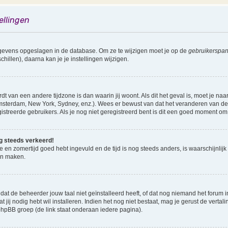
ellingen
gegevens opgeslagen in de database. Om ze te wijzigen moet je op de
gebruikerspan
illen), daarna kan je je instellingen wijzigen.
rdt van een andere tijdzone is dan waarin jij woont. Als dit het geval is, moet je na
sterdam, New York, Sydney, enz.). Wees er bewust van dat het veranderen van de t
reerde gebruikers. Als je nog niet geregistreerd bent is dit een goed moment om 
nog steeds verkeerd!
ne en zomertijd goed hebt ingevuld en de tijd is nog steeds anders, is waarschijnlijk
en maken.
 de beheerder jouw taal niet geïnstalleerd heeft, of dat nog niemand het forum in j
t jij nodig hebt wil installeren. Indien het nog niet bestaat, mag je gerust de vert
pBB groep (de link staat onderaan iedere pagina).