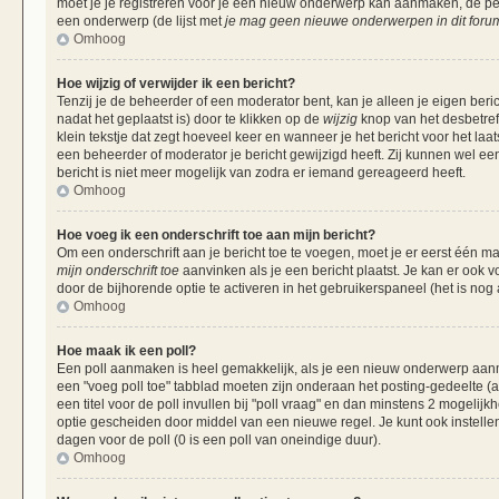
moet je je registreren voor je een nieuw onderwerp kan aanmaken, de per
een onderwerp (de lijst met
je mag geen nieuwe onderwerpen in dit forum
Omhoog
Hoe wijzig of verwijder ik een bericht?
Tenzij je de beheerder of een moderator bent, kan je alleen je eigen beri
nadat het geplaatst is) door te klikken op de
wijzig
knop van het desbetreff
klein tekstje dat zegt hoeveel keer en wanneer je het bericht voor het laa
een beheerder of moderator je bericht gewijzigd heeft. Zij kunnen wel 
bericht is niet meer mogelijk van zodra er iemand gereageerd heeft.
Omhoog
Hoe voeg ik een onderschrift toe aan mijn bericht?
Om een onderschrift aan je bericht toe te voegen, moet je er eerst één ma
mijn onderschrift toe
aanvinken als je een bericht plaatst. Je kan er ook v
door de bijhorende optie te activeren in het gebruikerspaneel (het is nog al
Omhoog
Hoe maak ik een poll?
Een poll aanmaken is heel gemakkelijk, als je een nieuw onderwerp aanma
een "voeg poll toe" tabblad moeten zijn onderaan het posting-gedeelte (als
een titel voor de poll invullen bij "poll vraag" en dan minstens 2 mogelijk
optie gescheiden door middel van een nieuwe regel. Je kunt ook instellen
dagen voor de poll (0 is een poll van oneindige duur).
Omhoog