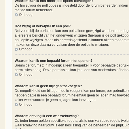
Waarom kan ik niet meer poll opties toevoegen?
De limiet voor de poll opties is ingesteld door de forum beheerder. Indie
met de forum beheerder.
Omhoog
Hoe wijzig of verwijder ik een poll?
Net zoals bij de berichten kan een poll alleen gewijzigd worden door de
allereerste bericht van het onderwerp wijzigen (hieraan is de poll gekop
poll optie wijzigen. Maar, als er reeds gestemd is kunnen alleen moderat
maken en deze daarna vervalsen door de opties te wijzigen.
Omhoog
Waarom kan ik een bepaald forum niet openen?
Sommige forums zijn mogelijk alleen toegankelijk voor bepaalde gebruiker
permissies nodig. Deze permissies kan je alleen van moderators of beheer
Omhoog
Waarom kan ik geen bijlagen toevoegen?
De mogelijkheid om bijlagen toe te voegen, kan per forum, per gebruiker
hebben dat je in een bepaald forum helemaal geen bijlagen mag toevoege
zeker weet waarom je geen bijlagen kan toevoegen.
Omhoog
Waarom ontving ik een waarschuwing?
Op ieder forum gelden specifieke regels, als je één van deze regels (vo
waarschuwing naar jouw is een beslissing van de beheerder, de phpBB gr