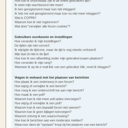
Hoe kan ik onzichtbaar zijn in de online gebruikers lijst?
Ik weet mijn wachtwoord niet meer!
Ik ben geregistreerd maar kan niet inloggen!
Ik heb me ooit geregistreerd maar kan nu niet meer inloggen!?
Wat is COPPA?
Waarom kan ik niet registreren?
Wat doet "verwijder alle forum cookies"?
Gebruikers voorkeuren en instellingen
Hoe verander ik mijn instellingen?
De tijden zijn niet correct!
Ik wijzigde de tijdzone, maar de tijd is nog steeds verkeerd!
Mijn taal zit niet in de lijst!
Hoe kan ik een afbeelding onder mijn gebruikersnaam plaatsen?
Hoe verander ik mijn rang?
Wanneer ik op de e-mail link van een gebruiker klik, moet ik inloggen?
Vragen in verband met het plaatsen van berichten
Hoe plaats ik een onderwerp in een forum?
Hoe wijzig of verwijder ik een bericht?
Hoe voeg ik een onderschrift toe aan mijn bericht?
Hoe maak ik een poll?
Waarom kan ik niet meer poll opties toevoegen?
Hoe wijzig of verwijder ik een poll?
Waarom kan ik een bepaald forum niet openen?
Waarom kan ik geen bijlagen toevoegen?
Waarom ontving ik een waarschuwing?
Hoe kan ik berichten aan een moderator melden?
Waarvoor dient de "opslaan" knop bij het plaatsen van een bericht?