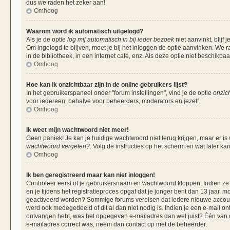
dus we raden het zeker aan!
Omhoog
Waarom word ik automatisch uitgelogd?
Als je de optie
log mij automatisch in bij ieder bezoek
niet aanvinkt, blij
Om ingelogd te blijven, moet je bij het inloggen de optie aanvinken. We r
in de bibliotheek, in een internet café, enz. Als deze optie niet beschikba
Omhoog
Hoe kan ik onzichtbaar zijn in de online gebruikers lijst?
In het gebruikerspaneel onder "forum instellingen", vind je de optie
onzich
voor iedereen, behalve voor beheerders, moderators en jezelf.
Omhoog
Ik weet mijn wachtwoord niet meer!
Geen paniek! Je kan je huidige wachtwoord niet terug krijgen, maar er is
wachtwoord vergeten?
. Volg de instructies op het scherm en wat later ka
Omhoog
Ik ben geregistreerd maar kan niet inloggen!
Controleer eerst of je gebruikersnaam en wachtwoord kloppen. Indien ze 
en je tijdens het registratieproces opgaf dat je jonger bent dan 13 jaar, m
geactiveerd worden? Sommige forums vereisen dat iedere nieuwe account 
werd ook medegedeeld of dit al dan niet nodig is. Indien je een e-mail on
ontvangen hebt, was het opgegeven e-mailadres dan wel juist? Één van de 
e-mailadres correct was, neem dan contact op met de beheerder.