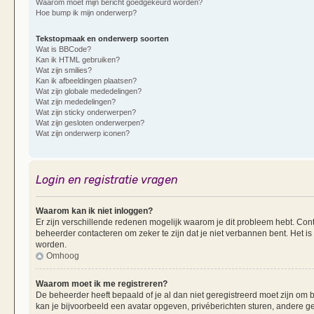
Waarom moet mijn bericht goedgekeurd worden?
Hoe bump ik mijn onderwerp?
Tekstopmaak en onderwerp soorten
Wat is BBCode?
Kan ik HTML gebruiken?
Wat zijn smilies?
Kan ik afbeeldingen plaatsen?
Wat zijn globale mededelingen?
Wat zijn mededelingen?
Wat zijn sticky onderwerpen?
Wat zijn gesloten onderwerpen?
Wat zijn onderwerp iconen?
Login en registratie vragen
Waarom kan ik niet inloggen?
Er zijn verschillende redenen mogelijk waarom je dit probleem hebt. Cont
beheerder contacteren om zeker te zijn dat je niet verbannen bent. Het is
worden.
Omhoog
Waarom moet ik me registreren?
De beheerder heeft bepaald of je al dan niet geregistreerd moet zijn om b
kan je bijvoorbeeld een avatar opgeven, privéberichten sturen, andere g