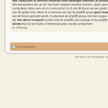
Wie contacteer ik omtrent misbruik en/of wettelijke kwesties in verba
Alle beheerders die op de "het team"-pagina vermeld worden, staan open 
contacteren (dmv een
whois zoekopdracht
) of, als dit forum op een grati
van de gratis host. Wees je er bewust van dat de phpBB groep
geen insp
wie dit forum gebruikt wordt. Contacteer de phpBB groep niet met vragen
die
niet direct verband
houden met de phpBB.com-website of de phpBB-so
derden
kun je een korte of helemaal geen reactie verwachten.
Omhoog
Forumoverzicht
Het forum van Proud2bme dra