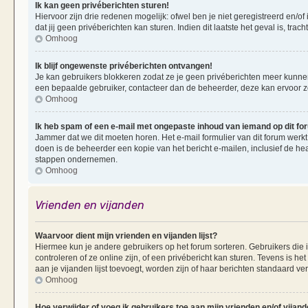
Ik kan geen privéberichten sturen!
Hiervoor zijn drie redenen mogelijk: ofwel ben je niet geregistreerd en/of
dat jij geen privéberichten kan sturen. Indien dit laatste het geval is, tra
Omhoog
Ik blijf ongewenste privéberichten ontvangen!
Je kan gebruikers blokkeren zodat ze je geen privéberichten meer kunnen 
een bepaalde gebruiker, contacteer dan de beheerder, deze kan ervoor zorg
Omhoog
Ik heb spam of een e-mail met ongepaste inhoud van iemand op dit f
Jammer dat we dit moeten horen. Het e-mail formulier van dit forum werkt
doen is de beheerder een kopie van het bericht e-mailen, inclusief de he
stappen ondernemen.
Omhoog
Vrienden en vijanden
Waarvoor dient mijn vrienden en vijanden lijst?
Hiermee kun je andere gebruikers op het forum sorteren. Gebruikers die i
controleren of ze online zijn, of een privébericht kan sturen. Tevens is h
aan je vijanden lijst toevoegt, worden zijn of haar berichten standaard ve
Omhoog
Hoe verwijder of voeg ik gebruikers toe aan mijn vrienden en/of vijande