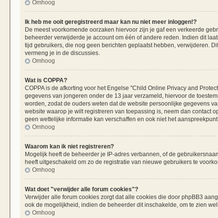
Omhoog
Ik heb me ooit geregistreerd maar kan nu niet meer inloggen!?
De meest voorkomende oorzaken hiervoor zijn je gaf een verkeerde gebru
beheerder verwijderde je account om één of andere reden. Indien dit laats
tijd gebruikers, die nog geen berichten geplaatst hebben, verwijderen. 
vermeng je in de discussies.
Omhoog
Wat is COPPA?
COPPA is de afkorting voor het Engelse "Child Online Privacy and Protecti
gegevens van jongeren onder de 13 jaar verzameld, hiervoor de toestemm
worden, zodat de ouders weten dat de website persoonlijke gegevens van h
website waarop je wilt registreren van toepassing is, neem dan contact 
geen wettelijke informatie kan verschaffen en ook niet het aanspreekpunt 
Omhoog
Waarom kan ik niet registreren?
Mogelijk heeft de beheerder je IP-adres verbannen, of de gebruikersnaam 
heeft uitgeschakeld om zo de registratie van nieuwe gebruikers te voork
Omhoog
Wat doet "verwijder alle forum cookies"?
Verwijder alle forum cookies zorgt dat alle cookies die door phpBB3 aa
ook de mogelijkheid, indien de beheerder dit inschakelde, om te zien we
Omhoog