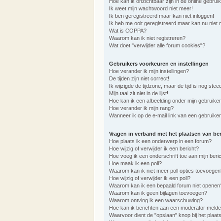
Hoe kan ik onzichtbaar zijn in de online gebruike
Ik weet mijn wachtwoord niet meer!
Ik ben geregistreerd maar kan niet inloggen!
Ik heb me ooit geregistreerd maar kan nu niet 
Wat is COPPA?
Waarom kan ik niet registreren?
Wat doet "verwijder alle forum cookies"?
Gebruikers voorkeuren en instellingen
Hoe verander ik mijn instellingen?
De tijden zijn niet correct!
Ik wijzigde de tijdzone, maar de tijd is nog ste
Mijn taal zit niet in de lijst!
Hoe kan ik een afbeelding onder mijn gebruik
Hoe verander ik mijn rang?
Wanneer ik op de e-mail link van een gebruiker 
Vragen in verband met het plaatsen van be
Hoe plaats ik een onderwerp in een forum?
Hoe wijzig of verwijder ik een bericht?
Hoe voeg ik een onderschrift toe aan mijn beri
Hoe maak ik een poll?
Waarom kan ik niet meer poll opties toevoegen
Hoe wijzig of verwijder ik een poll?
Waarom kan ik een bepaald forum niet openen
Waarom kan ik geen bijlagen toevoegen?
Waarom ontving ik een waarschuwing?
Hoe kan ik berichten aan een moderator meld
Waarvoor dient de "opslaan" knop bij het plaat