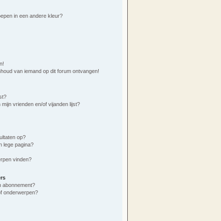
epen in een andere kleur?
n!
nhoud van iemand op dit forum ontvangen!
st?
mijn vrienden en/of vijanden lijst?
ultaten op?
n lege pagina?
erpen vinden?
rs
 en abonnement?
of onderwerpen?