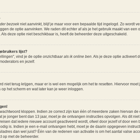
?
ieder bezoek
niet aanvinkt, blijf je maar voor een bepaalde tijd ingelogd. Zo wordt 
nloggen de optie aanvinken. We raden dit echter af als je het gebruik maakt van een
nz. Als deze optie niet beschikbaar is, heeft de beheerder deze uitgeschakeld.
ebruikers lijst?
llingen", vind je de optie
onzichtbaar als ik online ben
. Als je deze optie activeert 
moderators en jezelf.
 niet terug krijgen, maar er is wel een mogelijk om het te resetten. Hiervoor moet
es op het scherm en wat later kan je weer inloggen.
ggen!
 wachtwoord kloppen. Indien ze correct zijn kan één of meerdere zaken hiervan de 
at je jonger bent dan 13 jaar, moet je de ontvangen instructies opvolgen. Als dit nie
sen dat iedere nieuwe account geactiveerd wordt, ofwel door jezelf of door een b
odig is. Indien je een e-mail ontvangen hebt, moet je de daarin opgegeven instructi
dres dan wel juist? Één van de redenen van activatie is om het aantal valse accou
t op met de beheerder.