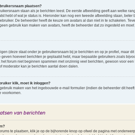
ebruikersnaam plaatsen?
ersnaam staan als je berichten leest. De eerste afbeelding geeft aan welke rang je 
st hebt of wat je status is. Hieronder kan nog een tweede afbeelding staan, beter 
gebruiker. De beheerder heeft de keuze om avatars al dan niet in te schakelen. Te
 geen gebruik kan maken van avatars, heeft de beheerder dat zo ingesteld en moet
gen (deze staat onder je gebruikersnaam bij je berichten en op je profiel, maar dit i
 geven hoeveel berichten je geplaatst hebt, maar bepaalde gebruikers zoals bij
k het forum niet beginnen spammen met onzinnig veel berichten, gewoon voor een ho
f moderator kan je berichten aantal doen dalen.
ruiker klik, moet ik inloggen?
gebruik maken van het ingebouwde e-mail formulier (indien de beheerder dit heeft 
te voorkomen.
aatsen van berichten
um?
ums te plaatsen, klik je op de bijhorende knop op ofwel de pagina met onderwerp