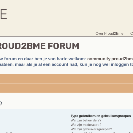
Over Proud2Bme
C
PROUD2BME FORUM
w forum en daar ben je van harte welkom:
community.proud2bme
atsen, maar als je al een account had, kun je nog wel inloggen to
n
Type gebruikers en gebruikersgroepen
Wat zijn beheerders?
Wat zijn moderators?
Wat zijn gebruikersgroepen?