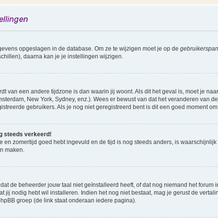
ellingen
gegevens opgeslagen in de database. Om ze te wijzigen moet je op de
gebruikerspan
illen), daarna kan je je instellingen wijzigen.
rdt van een andere tijdzone is dan waarin jij woont. Als dit het geval is, moet je na
sterdam, New York, Sydney, enz.). Wees er bewust van dat het veranderen van de t
reerde gebruikers. Als je nog niet geregistreerd bent is dit een goed moment om 
nog steeds verkeerd!
ne en zomertijd goed hebt ingevuld en de tijd is nog steeds anders, is waarschijnlijk
en maken.
 de beheerder jouw taal niet geïnstalleerd heeft, of dat nog niemand het forum in j
t jij nodig hebt wil installeren. Indien het nog niet bestaat, mag je gerust de vert
pBB groep (de link staat onderaan iedere pagina).