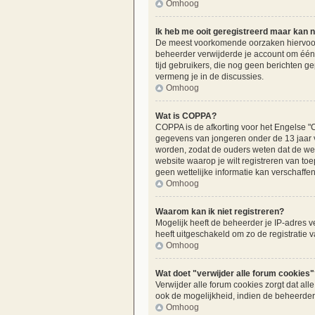
Omhoog
Ik heb me ooit geregistreerd maar kan n
De meest voorkomende oorzaken hiervoor z
beheerder verwijderde je account om één o
tijd gebruikers, die nog geen berichten g
vermeng je in de discussies.
Omhoog
Wat is COPPA?
COPPA is de afkorting voor het Engelse "C
gegevens van jongeren onder de 13 jaar v
worden, zodat de ouders weten dat de webs
website waarop je wilt registreren van t
geen wettelijke informatie kan verschaffen
Omhoog
Waarom kan ik niet registreren?
Mogelijk heeft de beheerder je IP-adres v
heeft uitgeschakeld om zo de registratie
Omhoog
Wat doet "verwijder alle forum cookies"
Verwijder alle forum cookies zorgt dat a
ook de mogelijkheid, indien de beheerder 
Omhoog