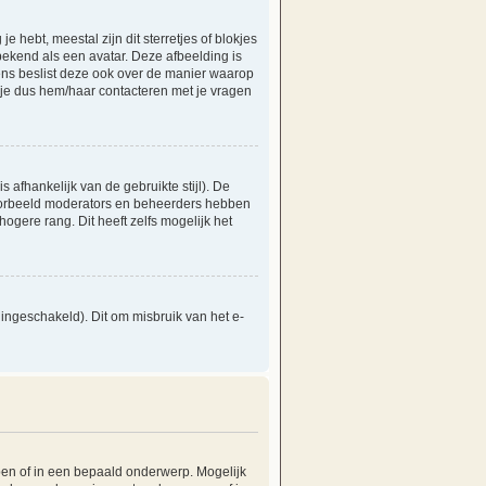
hebt, meestal zijn dit sterretjes of blokjes
bekend als een avatar. Deze afbeelding is
vens beslist deze ook over de manier waarop
 je dus hem/haar contacteren met je vragen
s afhankelijk van de gebruikte stijl). De
voorbeeld moderators en beheerders hebben
gere rang. Dit heeft zelfs mogelijk het
ingeschakeld). Dit om misbruik van het e-
en of in een bepaald onderwerp. Mogelijk