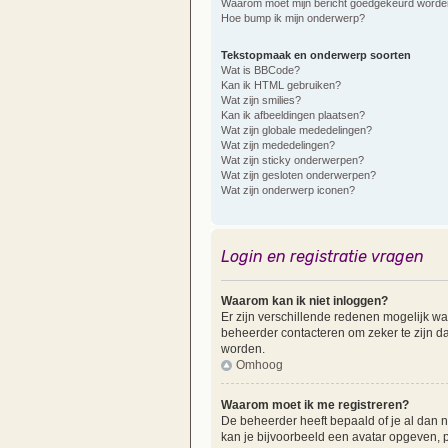
Waarom moet mijn bericht goedgekeurd worde
Hoe bump ik mijn onderwerp?
Tekstopmaak en onderwerp soorten
Wat is BBCode?
Kan ik HTML gebruiken?
Wat zijn smilies?
Kan ik afbeeldingen plaatsen?
Wat zijn globale mededelingen?
Wat zijn mededelingen?
Wat zijn sticky onderwerpen?
Wat zijn gesloten onderwerpen?
Wat zijn onderwerp iconen?
Login en registratie vragen
Waarom kan ik niet inloggen?
Er zijn verschillende redenen mogelijk wa
beheerder contacteren om zeker te zijn dat
worden.
Omhoog
Waarom moet ik me registreren?
De beheerder heeft bepaald of je al dan ni
kan je bijvoorbeeld een avatar opgeven, p