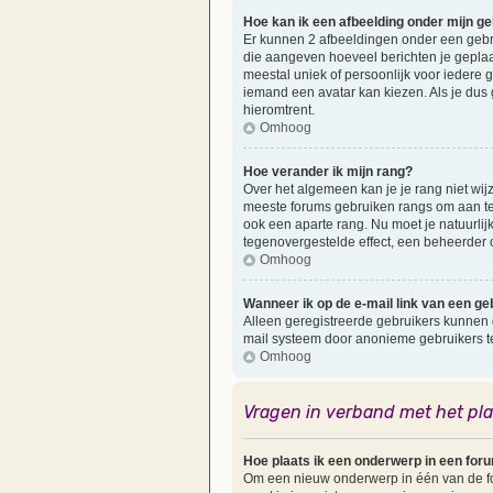
Hoe kan ik een afbeelding onder mijn g
Er kunnen 2 afbeeldingen onder een gebruik
die aangeven hoeveel berichten je geplaat
meestal uniek of persoonlijk voor iedere 
iemand een avatar kan kiezen. Als je dus
hieromtrent.
Omhoog
Hoe verander ik mijn rang?
Over het algemeen kan je je rang niet wijzi
meeste forums gebruiken rangs om aan te
ook een aparte rang. Nu moet je natuurlij
tegenovergestelde effect, een beheerder o
Omhoog
Wanneer ik op de e-mail link van een geb
Alleen geregistreerde gebruikers kunnen 
mail systeem door anonieme gebruikers 
Omhoog
Vragen in verband met het pl
Hoe plaats ik een onderwerp in een for
Om een nieuw onderwerp in één van de for