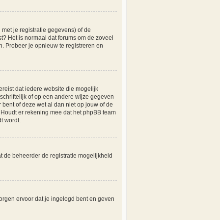
et je registratie gegevens) of de
tst? Het is normaal dat forums om de zoveel
. Probeer je opnieuw te registreren en
reist dat iedere website die mogelijk
hriftelijk of op een andere wijze gegeven
 bent of deze wet al dan niet op jouw of de
e. Houdt er rekening mee dat het phpBB team
t wordt.
t de beheerder de registratie mogelijkheid
orgen ervoor dat je ingelogd bent en geven