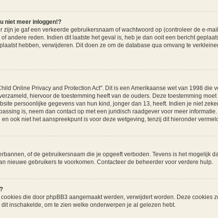
u niet meer inloggen!?
ijn je gaf een verkeerde gebruikersnaam of wachtwoord op (controleer de e-mail m
f andere reden. Indien dit laatste het geval is, heb je dan ooit een bericht geplaa
eplaatst hebben, verwijderen. Dit doen ze om de database qua omvang te verkleinen
hild Online Privacy and Protection Act". Dit is een Amerikaanse wet van 1998 die ve
erzameld, hiervoor de toestemming heeft van de ouders. Deze toestemming moet sc
ite persoonlijke gegevens van hun kind, jonger dan 13, heeft. Indien je niet zeker
oepassing is, neem dan contact op met een juridisch raadgever voor meer informati
 en ook niet het aanspreekpunt is voor deze wetgeving, tenzij dit hieronder vermeld
erbannen, of de gebruikersnaam die je opgeeft verboden. Tevens is het mogelijk da
 van nieuwe gebruikers te voorkomen. Contacteer de beheerder voor verdere hulp.
?
lle cookies die door phpBB3 aangemaakt werden, verwijdert worden. Deze cookies z
dit inschakelde, om te zien welke onderwerpen je al gelezen hebt.