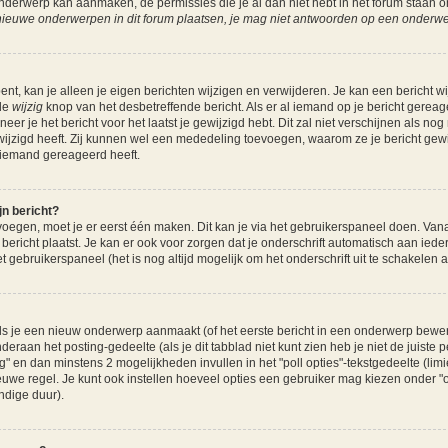
 onderwerp kan aanmaken, de permissies die je al dan niet hebt in het forum staan
ieuwe onderwerpen in dit forum plaatsen, je mag niet antwoorden op een onderwerp
ent, kan je alleen je eigen berichten wijzigen en verwijderen. Je kan een bericht w
 de
wijzig
knop van het desbetreffende bericht. Als er al iemand op je bericht gereag
neer je het bericht voor het laatst je gewijzigd hebt. Dit zal niet verschijnen als 
wijzigd heeft. Zij kunnen wel een mededeling toevoegen, waarom ze je bericht gew
r iemand gereageerd heeft.
jn bericht?
voegen, moet je er eerst één maken. Dit kan je via het gebruikerspaneel doen. Vana
bericht plaatst. Je kan er ook voor zorgen dat je onderschrift automatisch aan iede
t gebruikerspaneel (het is nog altijd mogelijk om het onderschrift uit te schakelen als
s je een nieuw onderwerp aanmaakt (of het eerste bericht in een onderwerp bewerkt
deraan het posting-gedeelte (als je dit tabblad niet kunt zien heb je niet de juiste
raag" en dan minstens 2 mogelijkheden invullen in het "poll opties"-tekstgedeelte (lim
we regel. Je kunt ook instellen hoeveel opties een gebruiker mag kiezen onder "opt
ndige duur).