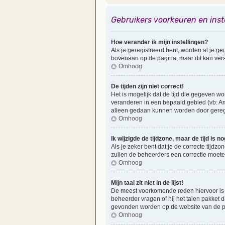
Gebruikers voorkeuren en inst
Hoe verander ik mijn instellingen?
Als je geregistreerd bent, worden al je 
bovenaan op de pagina, maar dit kan versch
Omhoog
De tijden zijn niet correct!
Het is mogelijk dat de tijd die gegeven wo
veranderen in een bepaald gebied (vb: Am
alleen gedaan kunnen worden door geregist
Omhoog
Ik wijzigde de tijdzone, maar de tijd is 
Als je zeker bent dat je de correcte tijdzo
zullen de beheerders een correctie moet
Omhoog
Mijn taal zit niet in de lijst!
De meest voorkomende reden hiervoor is dat
beheerder vragen of hij het talen pakket da
gevonden worden op de website van de ph
Omhoog