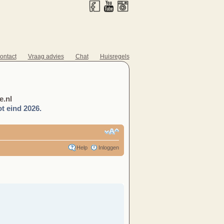
ontact
Vraag advies
Chat
Huisregels
.nl
t eind 2026.
Help
Inloggen