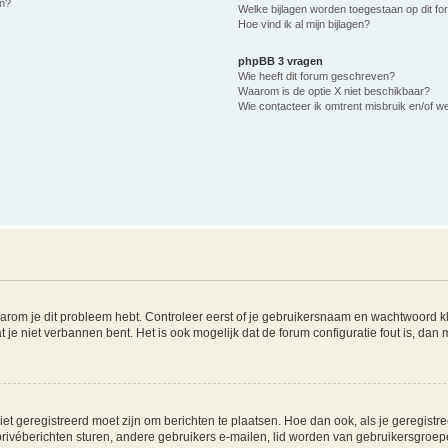
n?
Welke bijlagen worden toegestaan op dit f
Hoe vind ik al mijn bijlagen?
phpBB 3 vragen
Wie heeft dit forum geschreven?
Waarom is de optie X niet beschikbaar?
Wie contacteer ik omtrent misbruik en/of we
arom je dit probleem hebt. Controleer eerst of je gebruikersnaam en wachtwoord klo
 je niet verbannen bent. Het is ook mogelijk dat de forum configuratie fout is, dan
et geregistreerd moet zijn om berichten te plaatsen. Hoe dan ook, als je geregistre
rivéberichten sturen, andere gebruikers e-mailen, lid worden van gebruikersgroepe