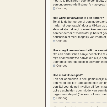
moet je je registreren voor je een nieuw
een onderwerp (de lijst met
je mag geen n
Omhoog
Hoe wijzig of verwijder ik een bericht?
Tenzij je de beheerder of een moderator b
nadat het geplaatst is) door te klikken op
klein tekstje dat zegt hoeveel keer en wan
een beheerder of moderator je bericht ge
bericht is niet meer mogelijk van zodra e
Omhoog
Hoe voeg ik een onderschrift toe aan mi
Om een onderschrift aan je bericht toe te 
mijn onderschrift toe
aanvinken als je een 
door de bijhorende optie te activeren in he
Omhoog
Hoe maak ik een poll?
Een poll aanmaken is heel gemakkelijk, al
een "voeg poll toe" tabblad moeten zijn on
een titel voor de poll invullen bij "poll v
optie gescheiden door middel van een nieu
dagen voor de poll (0 is een poll van onei
Omhoog