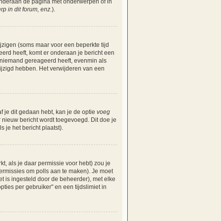
 onderaan de pagina met onderwerpen of in
 in dit forum, enz.
).
ijzigen (soms maar voor een beperkte tijd
eerd heeft, komt er onderaan je bericht een
nog niemand gereageerd heeft, evenmin als
ijzigd hebben. Het verwijderen van een
f je dit gedaan hebt, kan je de optie
voeg
r nieuw bericht wordt toegevoegd. Dit doe je
 je het bericht plaatst).
, als je daar permissie voor hebt) zou je
 permissies om polls aan te maken). Je moet
iet is ingesteld door de beheerder), met elke
ies per gebruiker" en een tijdslimiet in