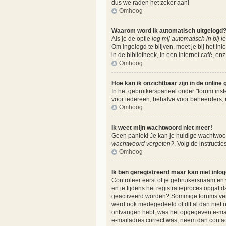
dus we raden het zeker aan!
Omhoog
Waarom word ik automatisch uitgelogd
Als je de optie
log mij automatisch in bij 
Om ingelogd te blijven, moet je bij het i
in de bibliotheek, in een internet café, e
Omhoog
Hoe kan ik onzichtbaar zijn in de online g
In het gebruikerspaneel onder "forum inste
voor iedereen, behalve voor beheerders, 
Omhoog
Ik weet mijn wachtwoord niet meer!
Geen paniek! Je kan je huidige wachtwoord
wachtwoord vergeten?
. Volg de instructi
Omhoog
Ik ben geregistreerd maar kan niet inlo
Controleer eerst of je gebruikersnaam en
en je tijdens het registratieproces opgaf d
geactiveerd worden? Sommige forums verei
werd ook medegedeeld of dit al dan niet n
ontvangen hebt, was het opgegeven e-maila
e-mailadres correct was, neem dan contac