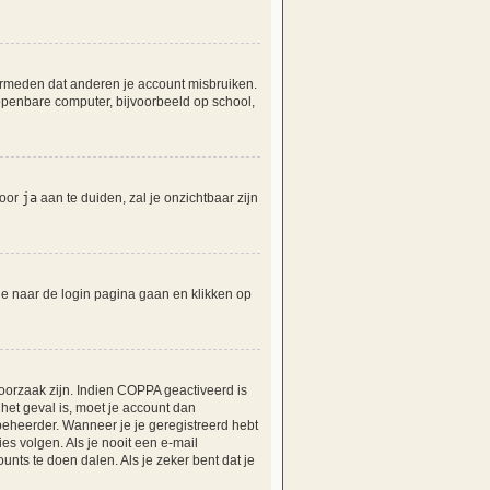
vermeden dat anderen je account misbruiken.
 openbare computer, bijvoorbeeld op school,
door
ja
aan te duiden, zal je onzichtbaar zijn
 je naar de login pagina gaan en klikken op
oorzaak zijn. Indien COPPA geactiveerd is
t het geval is, moet je account dan
eheerder. Wanneer je je geregistreerd hebt
es volgen. Als je nooit een e-mail
nts te doen dalen. Als je zeker bent dat je