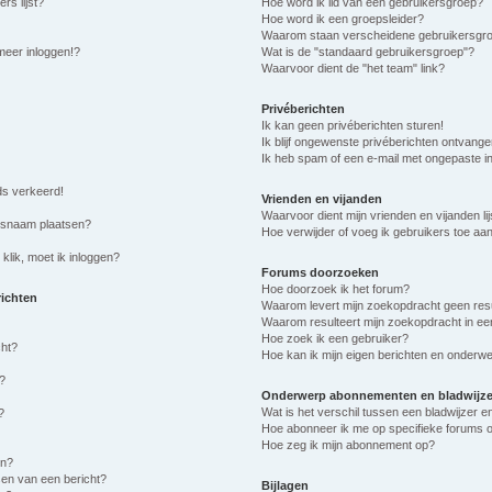
rs lijst?
Hoe word ik lid van een gebruikersgroep?
Hoe word ik een groepsleider?
Waarom staan verscheidene gebruikersgro
meer inloggen!?
Wat is de "standaard gebruikersgroep"?
Waarvoor dient de "het team" link?
Privéberichten
Ik kan geen privéberichten sturen!
Ik blijf ongewenste privéberichten ontvange
Ik heb spam of een e-mail met ongepaste i
eds verkeerd!
Vrienden en vijanden
Waarvoor dient mijn vrienden en vijanden lij
ersnaam plaatsen?
Hoe verwijder of voeg ik gebruikers toe aan 
klik, moet ik inloggen?
Forums doorzoeken
Hoe doorzoek ik het forum?
richten
Waarom levert mijn zoekopdracht geen res
Waarom resulteert mijn zoekopdracht in ee
Hoe zoek ik een gebruiker?
cht?
Hoe kan ik mijn eigen berichten en onderw
?
Onderwerp abonnementen en bladwijze
Wat is het verschil tussen een bladwijzer
?
Hoe abonneer ik me op specifieke forums 
Hoe zeg ik mijn abonnement op?
en?
sen van een bericht?
Bijlagen