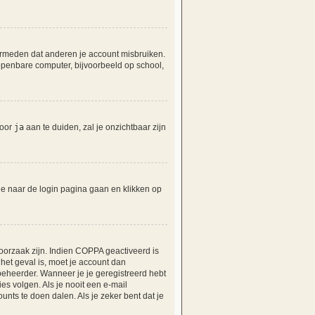
vermeden dat anderen je account misbruiken.
 openbare computer, bijvoorbeeld op school,
door
ja
aan te duiden, zal je onzichtbaar zijn
 je naar de login pagina gaan en klikken op
oorzaak zijn. Indien COPPA geactiveerd is
t het geval is, moet je account dan
eheerder. Wanneer je je geregistreerd hebt
es volgen. Als je nooit een e-mail
nts te doen dalen. Als je zeker bent dat je