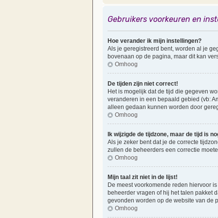
Gebruikers voorkeuren en inst
Hoe verander ik mijn instellingen?
Als je geregistreerd bent, worden al je 
bovenaan op de pagina, maar dit kan versch
Omhoog
De tijden zijn niet correct!
Het is mogelijk dat de tijd die gegeven wo
veranderen in een bepaald gebied (vb: Am
alleen gedaan kunnen worden door geregist
Omhoog
Ik wijzigde de tijdzone, maar de tijd is 
Als je zeker bent dat je de correcte tijdzo
zullen de beheerders een correctie moet
Omhoog
Mijn taal zit niet in de lijst!
De meest voorkomende reden hiervoor is dat
beheerder vragen of hij het talen pakket da
gevonden worden op de website van de ph
Omhoog