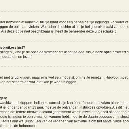
?
ieder bezoek
niet aanvinkt, blijf je maar voor een bepaalde tijd ingelogd. Zo wordt 
nloggen de optie aanvinken. We raden dit echter af als je het gebruik maakt van een
nz. Als deze optie niet beschikbaar is, heeft de beheerder deze uitgeschakeld.
ebruikers lijst?
llingen", vind je de optie
onzichtbaar als ik online ben
. Als je deze optie activeert 
moderators en jezelf.
 niet terug krijgen, maar er is wel een mogelijk om het te resetten. Hiervoor moet
es op het scherm en wat later kan je weer inloggen.
ggen!
 wachtwoord kloppen. Indien ze correct zijn kan één of meerdere zaken hiervan de 
at je jonger bent dan 13 jaar, moet je de ontvangen instructies opvolgen. Als dit nie
sen dat iedere nieuwe account geactiveerd wordt, ofwel door jezelf of door een b
odig is. Indien je een e-mail ontvangen hebt, moet je de daarin opgegeven instructi
dres dan wel juist? Één van de redenen van activatie is om het aantal valse accou
t op met de beheerder.