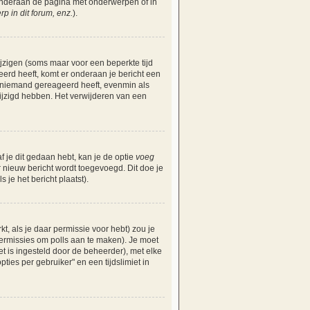
 onderaan de pagina met onderwerpen of in
 in dit forum, enz.
).
ijzigen (soms maar voor een beperkte tijd
eerd heeft, komt er onderaan je bericht een
nog niemand gereageerd heeft, evenmin als
ijzigd hebben. Het verwijderen van een
f je dit gedaan hebt, kan je de optie
voeg
r nieuw bericht wordt toegevoegd. Dit doe je
 je het bericht plaatst).
, als je daar permissie voor hebt) zou je
 permissies om polls aan te maken). Je moet
iet is ingesteld door de beheerder), met elke
ies per gebruiker" en een tijdslimiet in