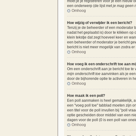
moet je je registreren voor je een nieuw
een onderwerp (de lijst met
je mag geen n
Omhoog
Hoe wijzig of verwijder ik een bericht?
Tenzij je de beheerder of een moderator b
nadat het geplaatst is) door te klikken op
klein tekstje dat zegt hoeveel keer en wan
een beheerder of moderator je bericht ge
bericht is niet meer mogelijk van zodra e
Omhoog
Hoe voeg ik een onderschrift toe aan mi
Om een onderschrift aan je bericht toe te 
mijn onderschrift toe
aanvinken als je een 
door de bijhorende optie te activeren in he
Omhoog
Hoe maak ik een poll?
Een poll aanmaken is heel gemakkelijk, al
een "voeg poll toe" tabblad moeten zijn on
een titel voor de poll invullen bij "poll v
optie gescheiden door middel van een nieu
dagen voor de poll (0 is een poll van onei
Omhoog