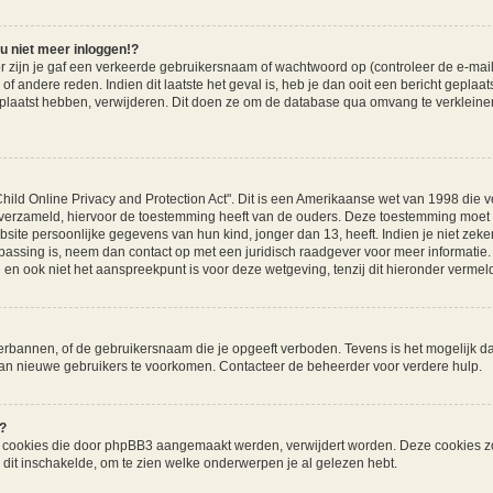
u niet meer inloggen!?
ijn je gaf een verkeerde gebruikersnaam of wachtwoord op (controleer de e-mail m
f andere reden. Indien dit laatste het geval is, heb je dan ooit een bericht geplaa
eplaatst hebben, verwijderen. Dit doen ze om de database qua omvang te verkleinen
hild Online Privacy and Protection Act". Dit is een Amerikaanse wet van 1998 die ve
erzameld, hiervoor de toestemming heeft van de ouders. Deze toestemming moet sc
ite persoonlijke gegevens van hun kind, jonger dan 13, heeft. Indien je niet zeker
oepassing is, neem dan contact op met een juridisch raadgever voor meer informati
 en ook niet het aanspreekpunt is voor deze wetgeving, tenzij dit hieronder vermeld
erbannen, of de gebruikersnaam die je opgeeft verboden. Tevens is het mogelijk da
 van nieuwe gebruikers te voorkomen. Contacteer de beheerder voor verdere hulp.
?
lle cookies die door phpBB3 aangemaakt werden, verwijdert worden. Deze cookies z
dit inschakelde, om te zien welke onderwerpen je al gelezen hebt.