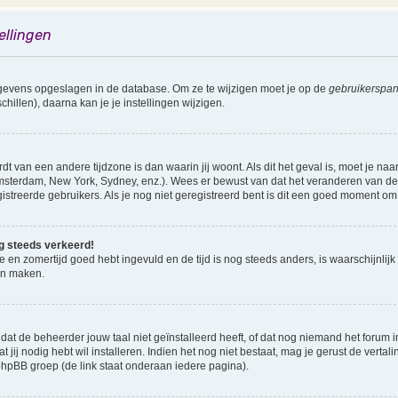
ellingen
gegevens opgeslagen in de database. Om ze te wijzigen moet je op de
gebruikerspan
illen), daarna kan je je instellingen wijzigen.
rdt van een andere tijdzone is dan waarin jij woont. Als dit het geval is, moet je na
sterdam, New York, Sydney, enz.). Wees er bewust van dat het veranderen van de t
reerde gebruikers. Als je nog niet geregistreerd bent is dit een goed moment om 
nog steeds verkeerd!
ne en zomertijd goed hebt ingevuld en de tijd is nog steeds anders, is waarschijnlijk
en maken.
 de beheerder jouw taal niet geïnstalleerd heeft, of dat nog niemand het forum in j
t jij nodig hebt wil installeren. Indien het nog niet bestaat, mag je gerust de vert
pBB groep (de link staat onderaan iedere pagina).