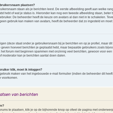
ebruikersnaam plaatsen?
ersnaam staan als je berichten leest. De eerste afbeelding geeft aan welke rang je 
st hebt of wat je status is. Hieronder kan nog een tweede afbeelding staan, beter 
gebruiker. De beheerder heeft de keuze om avatars al dan niet in te schakelen. Te
 geen gebruik kan maken van avatars, heeft de beheerder dat zo ingesteld en moet
gen (deze staat onder je gebruikersnaam bij je berichten en op je profiel, maar dit i
 geven hoeveel berichten je geplaatst hebt, maar bepaalde gebruikers zoals bij
k het forum niet beginnen spammen met onzinnig veel berichten, gewoon voor een ho
f moderator kan je berichten aantal doen dalen.
ruiker klik, moet ik inloggen?
gebruik maken van het ingebouwde e-mail formulier (indien de beheerder dit heeft 
te voorkomen.
aatsen van berichten
um?
ums te plaatsen, klik je op de bijhorende knop op ofwel de pagina met onderwerp