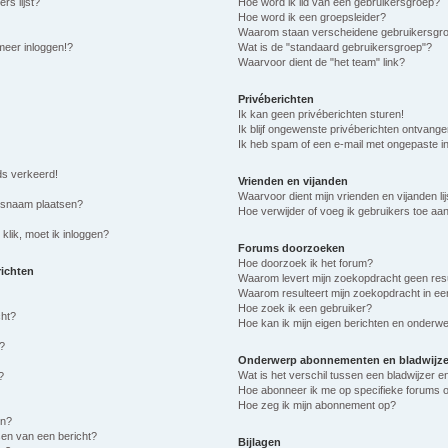
rs lijst?
Hoe word ik lid van een gebruikersgroep?
Hoe word ik een groepsleider?
Waarom staan verscheidene gebruikersgro
meer inloggen!?
Wat is de "standaard gebruikersgroep"?
Waarvoor dient de "het team" link?
Privéberichten
Ik kan geen privéberichten sturen!
Ik blijf ongewenste privéberichten ontvange
Ik heb spam of een e-mail met ongepaste i
eds verkeerd!
Vrienden en vijanden
Waarvoor dient mijn vrienden en vijanden lij
ersnaam plaatsen?
Hoe verwijder of voeg ik gebruikers toe aan 
klik, moet ik inloggen?
Forums doorzoeken
Hoe doorzoek ik het forum?
richten
Waarom levert mijn zoekopdracht geen res
Waarom resulteert mijn zoekopdracht in ee
Hoe zoek ik een gebruiker?
cht?
Hoe kan ik mijn eigen berichten en onderw
?
Onderwerp abonnementen en bladwijze
Wat is het verschil tussen een bladwijzer
?
Hoe abonneer ik me op specifieke forums 
Hoe zeg ik mijn abonnement op?
en?
sen van een bericht?
Bijlagen