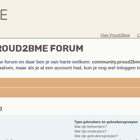
Over Proud2Bme
C
PROUD2BME FORUM
w forum en daar ben je van harte welkom:
community.proud2bme
atsen, maar als je al een account had, kun je nog wel inloggen to
n
Type gebruikers en gebruikersgroepen
Wat zijn beheerders?
Wat zijn moderators?
Wat zijn gebruikersgroepen?