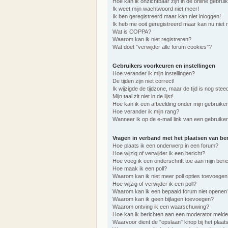
Hoe kan ik onzichtbaar zijn in de online gebruike
Ik weet mijn wachtwoord niet meer!
Ik ben geregistreerd maar kan niet inloggen!
Ik heb me ooit geregistreerd maar kan nu niet 
Wat is COPPA?
Waarom kan ik niet registreren?
Wat doet "verwijder alle forum cookies"?
Gebruikers voorkeuren en instellingen
Hoe verander ik mijn instellingen?
De tijden zijn niet correct!
Ik wijzigde de tijdzone, maar de tijd is nog ste
Mijn taal zit niet in de lijst!
Hoe kan ik een afbeelding onder mijn gebruik
Hoe verander ik mijn rang?
Wanneer ik op de e-mail link van een gebruiker 
Vragen in verband met het plaatsen van be
Hoe plaats ik een onderwerp in een forum?
Hoe wijzig of verwijder ik een bericht?
Hoe voeg ik een onderschrift toe aan mijn beri
Hoe maak ik een poll?
Waarom kan ik niet meer poll opties toevoegen
Hoe wijzig of verwijder ik een poll?
Waarom kan ik een bepaald forum niet openen
Waarom kan ik geen bijlagen toevoegen?
Waarom ontving ik een waarschuwing?
Hoe kan ik berichten aan een moderator meld
Waarvoor dient de "opslaan" knop bij het plaat