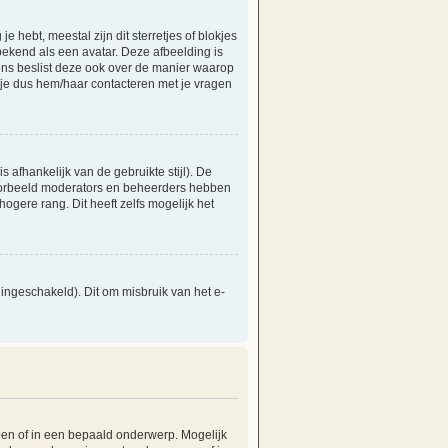
hebt, meestal zijn dit sterretjes of blokjes
bekend als een avatar. Deze afbeelding is
vens beslist deze ook over de manier waarop
 je dus hem/haar contacteren met je vragen
s afhankelijk van de gebruikte stijl). De
voorbeeld moderators en beheerders hebben
gere rang. Dit heeft zelfs mogelijk het
ingeschakeld). Dit om misbruik van het e-
en of in een bepaald onderwerp. Mogelijk