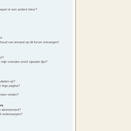
epen in een andere kleur?
n!
nhoud van iemand op dit forum ontvangen!
st?
mijn vrienden en/of vijanden lijst?
ultaten op?
n lege pagina?
erpen vinden?
rs
 en abonnement?
of onderwerpen?