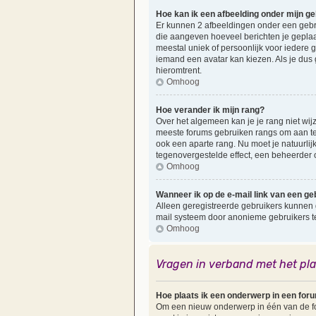
Hoe kan ik een afbeelding onder mijn g
Er kunnen 2 afbeeldingen onder een gebruik
die aangeven hoeveel berichten je geplaat
meestal uniek of persoonlijk voor iedere 
iemand een avatar kan kiezen. Als je dus
hieromtrent.
Omhoog
Hoe verander ik mijn rang?
Over het algemeen kan je je rang niet wijzi
meeste forums gebruiken rangs om aan te
ook een aparte rang. Nu moet je natuurlij
tegenovergestelde effect, een beheerder o
Omhoog
Wanneer ik op de e-mail link van een geb
Alleen geregistreerde gebruikers kunnen 
mail systeem door anonieme gebruikers 
Omhoog
Vragen in verband met het pl
Hoe plaats ik een onderwerp in een for
Om een nieuw onderwerp in één van de for