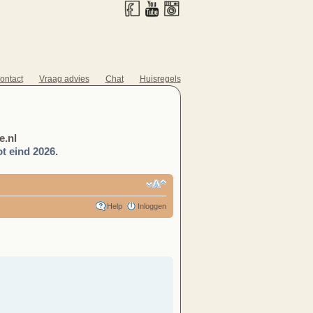
ontact
Vraag advies
Chat
Huisregels
.nl
t eind 2026.
Help
Inloggen