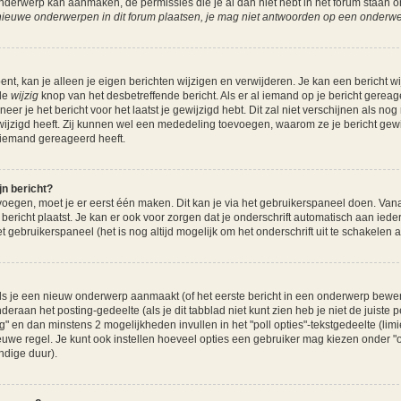
 onderwerp kan aanmaken, de permissies die je al dan niet hebt in het forum staan
ieuwe onderwerpen in dit forum plaatsen, je mag niet antwoorden op een onderwerp
ent, kan je alleen je eigen berichten wijzigen en verwijderen. Je kan een bericht w
 de
wijzig
knop van het desbetreffende bericht. Als er al iemand op je bericht gereag
neer je het bericht voor het laatst je gewijzigd hebt. Dit zal niet verschijnen als 
wijzigd heeft. Zij kunnen wel een mededeling toevoegen, waarom ze je bericht gew
r iemand gereageerd heeft.
jn bericht?
voegen, moet je er eerst één maken. Dit kan je via het gebruikerspaneel doen. Vana
bericht plaatst. Je kan er ook voor zorgen dat je onderschrift automatisch aan iede
t gebruikerspaneel (het is nog altijd mogelijk om het onderschrift uit te schakelen als
s je een nieuw onderwerp aanmaakt (of het eerste bericht in een onderwerp bewerkt
deraan het posting-gedeelte (als je dit tabblad niet kunt zien heb je niet de juiste
raag" en dan minstens 2 mogelijkheden invullen in het "poll opties"-tekstgedeelte (lim
we regel. Je kunt ook instellen hoeveel opties een gebruiker mag kiezen onder "opt
ndige duur).