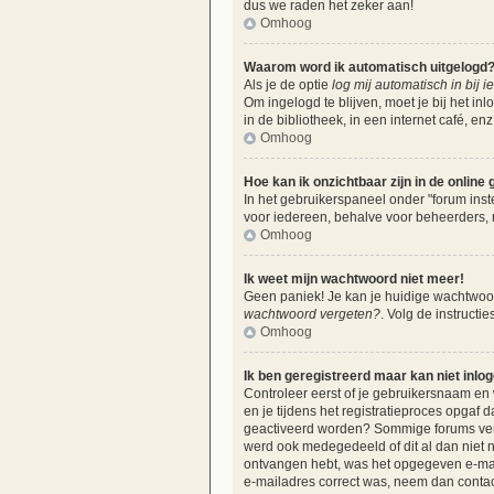
dus we raden het zeker aan!
Omhoog
Waarom word ik automatisch uitgelogd
Als je de optie
log mij automatisch in bij 
Om ingelogd te blijven, moet je bij het i
in de bibliotheek, in een internet café, e
Omhoog
Hoe kan ik onzichtbaar zijn in de online g
In het gebruikerspaneel onder "forum inste
voor iedereen, behalve voor beheerders, 
Omhoog
Ik weet mijn wachtwoord niet meer!
Geen paniek! Je kan je huidige wachtwoord
wachtwoord vergeten?
. Volg de instructi
Omhoog
Ik ben geregistreerd maar kan niet inlo
Controleer eerst of je gebruikersnaam en
en je tijdens het registratieproces opgaf d
geactiveerd worden? Sommige forums verei
werd ook medegedeeld of dit al dan niet n
ontvangen hebt, was het opgegeven e-maila
e-mailadres correct was, neem dan contac