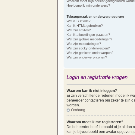
Waarom moet mijn bericht goedgekeurd worde
Hoe bump ik mijn onderwerp?
Tekstopmaak en onderwerp soorten
Wat is BBCode?
Kan ik HTML gebruiken?
Wat zijn smilies?
Kan ik afbeeldingen plaatsen?
Wat zijn globale mededelingen?
Wat zijn mededelingen?
Wat zijn sticky onderwerpen?
Wat zijn gesloten onderwerpen?
Wat zijn onderwerp iconen?
Login en registratie vragen
Waarom kan ik niet inloggen?
Er zijn verschillende redenen mogelijk wa
beheerder contacteren om zeker te zijn dat
worden.
Omhoog
Waarom moet ik me registreren?
De beheerder heeft bepaald of je al dan ni
kan je bijvoorbeeld een avatar opgeven, p