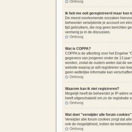
Omhoog
Ik heb me ooit geregistreerd maar kan n
De meest voorkomende oorzaken hiervoor z
beheerder verwijderde je account om één o
tijd gebruikers, die nog geen berichten g
vermeng je in de discussies.
Omhoog
Wat is COPPA?
COPPA is de afkorting voor het Engelse "C
gegevens van jongeren onder de 13 jaar v
worden, zodat de ouders weten dat de webs
website waarop je wilt registreren van t
geen wettelijke informatie kan verschaffen
Omhoog
Waarom kan ik niet registreren?
Mogelijk heeft de beheerder je IP-adres v
heeft uitgeschakeld om zo de registratie
Omhoog
Wat doet "verwijder alle forum cookies"
Verwijder alle forum cookies zorgt dat a
ook de mogelijkheid, indien de beheerder 
Omhoog