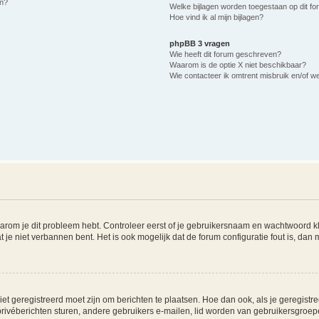
n?
Welke bijlagen worden toegestaan op dit f
Hoe vind ik al mijn bijlagen?
phpBB 3 vragen
Wie heeft dit forum geschreven?
Waarom is de optie X niet beschikbaar?
Wie contacteer ik omtrent misbruik en/of we
arom je dit probleem hebt. Controleer eerst of je gebruikersnaam en wachtwoord klo
 je niet verbannen bent. Het is ook mogelijk dat de forum configuratie fout is, dan
et geregistreerd moet zijn om berichten te plaatsen. Hoe dan ook, als je geregistre
rivéberichten sturen, andere gebruikers e-mailen, lid worden van gebruikersgroepe