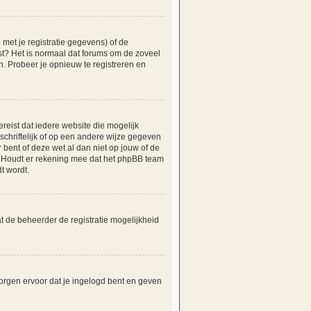
et je registratie gegevens) of de
tst? Het is normaal dat forums om de zoveel
. Probeer je opnieuw te registreren en
reist dat iedere website die mogelijk
hriftelijk of op een andere wijze gegeven
 bent of deze wet al dan niet op jouw of de
e. Houdt er rekening mee dat het phpBB team
t wordt.
t de beheerder de registratie mogelijkheid
orgen ervoor dat je ingelogd bent en geven