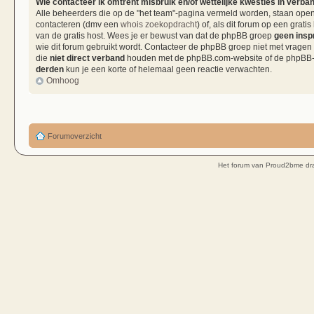
Wie contacteer ik omtrent misbruik en/of wettelijke kwesties in verba
Alle beheerders die op de "het team"-pagina vermeld worden, staan open 
contacteren (dmv een
whois zoekopdracht
) of, als dit forum op een grati
van de gratis host. Wees je er bewust van dat de phpBB groep
geen insp
wie dit forum gebruikt wordt. Contacteer de phpBB groep niet met vragen
die
niet direct verband
houden met de phpBB.com-website of de phpBB-so
derden
kun je een korte of helemaal geen reactie verwachten.
Omhoog
Forumoverzicht
Het forum van Proud2bme dra