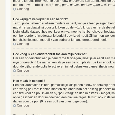
moet je je registreren voor je een nieuw onderwerp kan aanmaken, de per
een onderwerp (de lijst met
je mag geen nieuwe onderwerpen in dit forum
Omhoog
Hoe wijzig of verwijder ik een bericht?
Tenzij je de beheerder of een moderator bent, kan je alleen je eigen beri
nadat het geplaatst is) door te klikken op de
wijzig
knop van het desbetreff
klein tekstje dat zegt hoeveel keer en wanneer je het bericht voor het laa
een beheerder of moderator je bericht gewijzigd heeft. Zij kunnen wel 
bericht is niet meer mogelijk van zodra er iemand gereageerd heeft.
Omhoog
Hoe voeg ik een onderschrift toe aan mijn bericht?
Om een onderschrift aan je bericht toe te voegen, moet je er eerst één ma
mijn onderschrift toe
aanvinken als je een bericht plaatst. Je kan er ook v
door de bijhorende optie te activeren in het gebruikerspaneel (het is nog al
Omhoog
Hoe maak ik een poll?
Een poll aanmaken is heel gemakkelijk, als je een nieuw onderwerp aanma
een "voeg poll toe" tabblad moeten zijn onderaan het posting-gedeelte (als
een titel voor de poll invullen bij "poll vraag" en dan minstens 2 mogelijk
optie gescheiden door middel van een nieuwe regel. Je kunt ook instellen
dagen voor de poll (0 is een poll van oneindige duur).
Omhoog