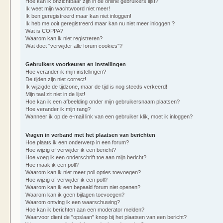
Hoe kan ik onzichtbaar zijn in de online gebruikers lijst?
Ik weet mijn wachtwoord niet meer!
Ik ben geregistreerd maar kan niet inloggen!
Ik heb me ooit geregistreerd maar kan nu niet meer inloggen!?
Wat is COPPA?
Waarom kan ik niet registreren?
Wat doet "verwijder alle forum cookies"?
Gebruikers voorkeuren en instellingen
Hoe verander ik mijn instellingen?
De tijden zijn niet correct!
Ik wijzigde de tijdzone, maar de tijd is nog steeds verkeerd!
Mijn taal zit niet in de lijst!
Hoe kan ik een afbeelding onder mijn gebruikersnaam plaatsen?
Hoe verander ik mijn rang?
Wanneer ik op de e-mail link van een gebruiker klik, moet ik inloggen?
Vragen in verband met het plaatsen van berichten
Hoe plaats ik een onderwerp in een forum?
Hoe wijzig of verwijder ik een bericht?
Hoe voeg ik een onderschrift toe aan mijn bericht?
Hoe maak ik een poll?
Waarom kan ik niet meer poll opties toevoegen?
Hoe wijzig of verwijder ik een poll?
Waarom kan ik een bepaald forum niet openen?
Waarom kan ik geen bijlagen toevoegen?
Waarom ontving ik een waarschuwing?
Hoe kan ik berichten aan een moderator melden?
Waarvoor dient de "opslaan" knop bij het plaatsen van een bericht?