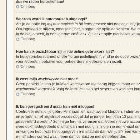
dus we raden het zeker aan!
Omhoog
Waarom word ik automatisch uitgelogd?
Als je de optie
log mij automatisch in bij ieder bezoek
niet aanvinkt, blij
Om ingelogd te blijven, moet je bij het inloggen de optie aanvinken. We r
in de bibliotheek, in een internet café, enz. Als deze optie niet beschikba
Omhoog
Hoe kan ik onzichtbaar zijn in de online gebruikers lijst?
In het gebruikerspaneel onder "forum instellingen", vind je de optie
onzich
voor iedereen, behalve voor beheerders, moderators en jezelf.
Omhoog
Ik weet mijn wachtwoord niet meer!
Geen paniek! Je kan je huidige wachtwoord niet terug krijgen, maar er is
wachtwoord vergeten?
. Volg de instructies op het scherm en wat later ka
Omhoog
Ik ben geregistreerd maar kan niet inloggen!
Controleer eerst of je gebruikersnaam en wachtwoord kloppen. Indien ze 
en je tijdens het registratieproces opgaf dat je jonger bent dan 13 jaar, m
geactiveerd worden? Sommige forums vereisen dat iedere nieuwe account 
werd ook medegedeeld of dit al dan niet nodig is. Indien je een e-mail on
ontvangen hebt, was het opgegeven e-mailadres dan wel juist? Één van de 
e-mailadres correct was, neem dan contact op met de beheerder.