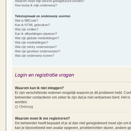
Waarom moet mijn bericht goedgekeurd worden?
Hoe bump ik mijn onderwerp?
Tekstopmaak en onderwerp soorten
Wat is BBCode?
Kan ik HTML gebruiken?
Wat zijn smilies?
Kan ik afbeeldingen plaatsen?
Wat zijn globale mededelingen?
Wat zijn mededelingen?
Wat zijn sticky onderwerpen?
Wat zijn gesloten onderwerpen?
Wat zijn onderwerp iconen?
Login en registratie vragen
Waarom kan ik niet inloggen?
Er zijn verschillende redenen mogelijk waarom je dit probleem hebt. Cont
beheerder contacteren om zeker te zijn dat je niet verbannen bent. Het is
worden.
Omhoog
Waarom moet ik me registreren?
De beheerder heeft bepaald of je al dan niet geregistreerd moet zijn om b
kan je bijvoorbeeld een avatar opgeven, privéberichten sturen, andere g