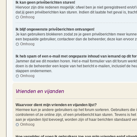
Ik kan geen privéberichten sturen!
Hiervoor zijn drie redenen mogelijk: ofwel ben je niet geregistreerd en/of
dat jij geen privéberichten kan sturen. Indien dit laatste het geval is, tra
Omhoog
Ik blijf ongewenste privéberichten ontvangen!
Je kan gebruikers blokkeren zodat ze je geen privéberichten meer kunnen 
een bepaalde gebruiker, contacteer dan de beheerder, deze kan ervoor zorg
Omhoog
Ik heb spam of een e-mail met ongepaste inhoud van iemand op dit f
Jammer dat we dit moeten horen. Het e-mail formulier van dit forum werkt
doen is de beheerder een kopie van het bericht e-mailen, inclusief de he
stappen ondernemen.
Omhoog
Vrienden en vijanden
Waarvoor dient mijn vrienden en vijanden lijst?
Hiermee kun je andere gebruikers op het forum sorteren. Gebruikers die i
controleren of ze online zijn, of een privébericht kan sturen. Tevens is h
aan je vijanden lijst toevoegt, worden zijn of haar berichten standaard ve
Omhoog
Hoe verwijder of voeg ik gebruikers toe aan mijn vrienden en/of vijande