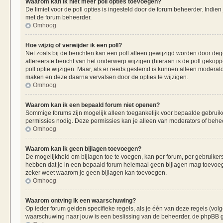
Waarom kan ik niet meer poll opties toevoegen?
De limiet voor de poll opties is ingesteld door de forum beheerder. Indie
met de forum beheerder.
Omhoog
Hoe wijzig of verwijder ik een poll?
Net zoals bij de berichten kan een poll alleen gewijzigd worden door de
allereerste bericht van het onderwerp wijzigen (hieraan is de poll gekop
poll optie wijzigen. Maar, als er reeds gestemd is kunnen alleen moderat
maken en deze daarna vervalsen door de opties te wijzigen.
Omhoog
Waarom kan ik een bepaald forum niet openen?
Sommige forums zijn mogelijk alleen toegankelijk voor bepaalde gebruiker
permissies nodig. Deze permissies kan je alleen van moderators of beheer
Omhoog
Waarom kan ik geen bijlagen toevoegen?
De mogelijkheid om bijlagen toe te voegen, kan per forum, per gebruiker
hebben dat je in een bepaald forum helemaal geen bijlagen mag toevoege
zeker weet waarom je geen bijlagen kan toevoegen.
Omhoog
Waarom ontving ik een waarschuwing?
Op ieder forum gelden specifieke regels, als je één van deze regels (vo
waarschuwing naar jouw is een beslissing van de beheerder, de phpBB gr