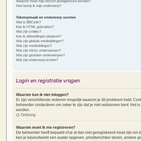
Waarom moet mijn bericht goedgekeurd worden?
Hoe bump ik mijn onderwerp?
Tekstopmaak en onderwerp soorten
Wat is BBCode?
Kan ik HTML gebruiken?
Wat zijn smilies?
Kan ik afbeeldingen plaatsen?
Wat zijn globale mededelingen?
Wat zijn mededelingen?
Wat zijn sticky onderwerpen?
Wat zijn gesloten onderwerpen?
Wat zijn onderwerp iconen?
Login en registratie vragen
Waarom kan ik niet inloggen?
Er zijn verschillende redenen mogelijk waarom je dit probleem hebt. Cont
beheerder contacteren om zeker te zijn dat je niet verbannen bent. Het is
worden.
Omhoog
Waarom moet ik me registreren?
De beheerder heeft bepaald of je al dan niet geregistreerd moet zijn om b
kan je bijvoorbeeld een avatar opgeven, privéberichten sturen, andere g