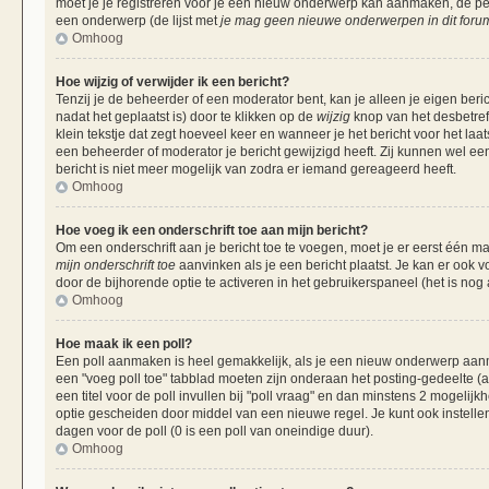
moet je je registreren voor je een nieuw onderwerp kan aanmaken, de per
een onderwerp (de lijst met
je mag geen nieuwe onderwerpen in dit forum
Omhoog
Hoe wijzig of verwijder ik een bericht?
Tenzij je de beheerder of een moderator bent, kan je alleen je eigen beri
nadat het geplaatst is) door te klikken op de
wijzig
knop van het desbetreff
klein tekstje dat zegt hoeveel keer en wanneer je het bericht voor het laa
een beheerder of moderator je bericht gewijzigd heeft. Zij kunnen wel 
bericht is niet meer mogelijk van zodra er iemand gereageerd heeft.
Omhoog
Hoe voeg ik een onderschrift toe aan mijn bericht?
Om een onderschrift aan je bericht toe te voegen, moet je er eerst één ma
mijn onderschrift toe
aanvinken als je een bericht plaatst. Je kan er ook v
door de bijhorende optie te activeren in het gebruikerspaneel (het is nog al
Omhoog
Hoe maak ik een poll?
Een poll aanmaken is heel gemakkelijk, als je een nieuw onderwerp aanma
een "voeg poll toe" tabblad moeten zijn onderaan het posting-gedeelte (als
een titel voor de poll invullen bij "poll vraag" en dan minstens 2 mogelijk
optie gescheiden door middel van een nieuwe regel. Je kunt ook instellen
dagen voor de poll (0 is een poll van oneindige duur).
Omhoog