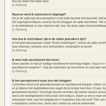
dus we raden het zeker aan!
Omhoog
Waarom word ik automatisch uitgelogd?
Als je de optie
log mij automatisch in bij ieder bezoek
niet aanvinkt, blij
Om ingelogd te blijven, moet je bij het inloggen de optie aanvinken. We r
in de bibliotheek, in een internet café, enz. Als deze optie niet beschikba
Omhoog
Hoe kan ik onzichtbaar zijn in de online gebruikers lijst?
In het gebruikerspaneel onder "forum instellingen", vind je de optie
onzich
voor iedereen, behalve voor beheerders, moderators en jezelf.
Omhoog
Ik weet mijn wachtwoord niet meer!
Geen paniek! Je kan je huidige wachtwoord niet terug krijgen, maar er is
wachtwoord vergeten?
. Volg de instructies op het scherm en wat later ka
Omhoog
Ik ben geregistreerd maar kan niet inloggen!
Controleer eerst of je gebruikersnaam en wachtwoord kloppen. Indien ze 
en je tijdens het registratieproces opgaf dat je jonger bent dan 13 jaar, m
geactiveerd worden? Sommige forums vereisen dat iedere nieuwe account 
werd ook medegedeeld of dit al dan niet nodig is. Indien je een e-mail on
ontvangen hebt, was het opgegeven e-mailadres dan wel juist? Één van de 
e-mailadres correct was, neem dan contact op met de beheerder.