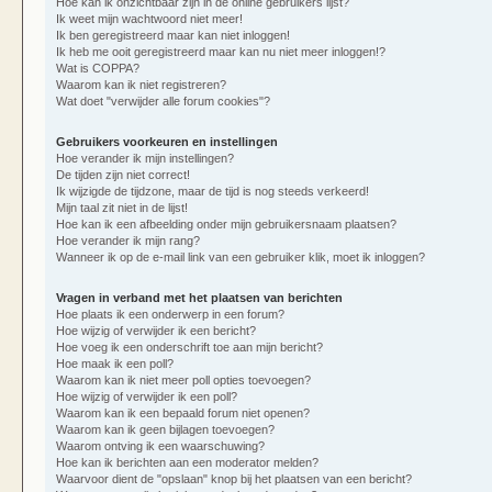
Hoe kan ik onzichtbaar zijn in de online gebruikers lijst?
Ik weet mijn wachtwoord niet meer!
Ik ben geregistreerd maar kan niet inloggen!
Ik heb me ooit geregistreerd maar kan nu niet meer inloggen!?
Wat is COPPA?
Waarom kan ik niet registreren?
Wat doet "verwijder alle forum cookies"?
Gebruikers voorkeuren en instellingen
Hoe verander ik mijn instellingen?
De tijden zijn niet correct!
Ik wijzigde de tijdzone, maar de tijd is nog steeds verkeerd!
Mijn taal zit niet in de lijst!
Hoe kan ik een afbeelding onder mijn gebruikersnaam plaatsen?
Hoe verander ik mijn rang?
Wanneer ik op de e-mail link van een gebruiker klik, moet ik inloggen?
Vragen in verband met het plaatsen van berichten
Hoe plaats ik een onderwerp in een forum?
Hoe wijzig of verwijder ik een bericht?
Hoe voeg ik een onderschrift toe aan mijn bericht?
Hoe maak ik een poll?
Waarom kan ik niet meer poll opties toevoegen?
Hoe wijzig of verwijder ik een poll?
Waarom kan ik een bepaald forum niet openen?
Waarom kan ik geen bijlagen toevoegen?
Waarom ontving ik een waarschuwing?
Hoe kan ik berichten aan een moderator melden?
Waarvoor dient de "opslaan" knop bij het plaatsen van een bericht?