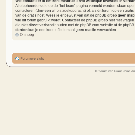
Wie contacteer ik omtrent misbruik en/of wettelijke kwesties in verba
Alle beheerders die op de "het team"-pagina vermeld worden, staan open 
contacteren (dmv een
whois zoekopdracht
) of, als dit forum op een grati
van de gratis host. Wees je er bewust van dat de phpBB groep
geen insp
wie dit forum gebruikt wordt. Contacteer de phpBB groep niet met vragen
die
niet direct verband
houden met de phpBB.com-website of de phpBB-so
derden
kun je een korte of helemaal geen reactie verwachten.
Omhoog
Forumoverzicht
Het forum van Proud2bme dra