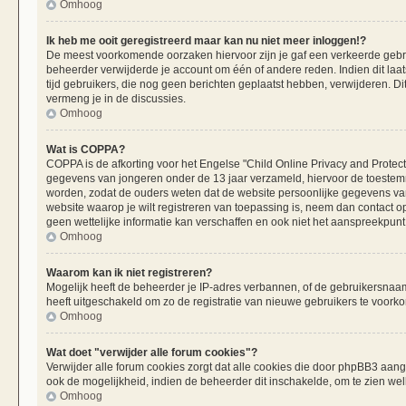
Omhoog
Ik heb me ooit geregistreerd maar kan nu niet meer inloggen!?
De meest voorkomende oorzaken hiervoor zijn je gaf een verkeerde gebru
beheerder verwijderde je account om één of andere reden. Indien dit laats
tijd gebruikers, die nog geen berichten geplaatst hebben, verwijderen. 
vermeng je in de discussies.
Omhoog
Wat is COPPA?
COPPA is de afkorting voor het Engelse "Child Online Privacy and Protecti
gegevens van jongeren onder de 13 jaar verzameld, hiervoor de toestemm
worden, zodat de ouders weten dat de website persoonlijke gegevens van h
website waarop je wilt registreren van toepassing is, neem dan contact 
geen wettelijke informatie kan verschaffen en ook niet het aanspreekpunt 
Omhoog
Waarom kan ik niet registreren?
Mogelijk heeft de beheerder je IP-adres verbannen, of de gebruikersnaam 
heeft uitgeschakeld om zo de registratie van nieuwe gebruikers te voork
Omhoog
Wat doet "verwijder alle forum cookies"?
Verwijder alle forum cookies zorgt dat alle cookies die door phpBB3 aa
ook de mogelijkheid, indien de beheerder dit inschakelde, om te zien we
Omhoog