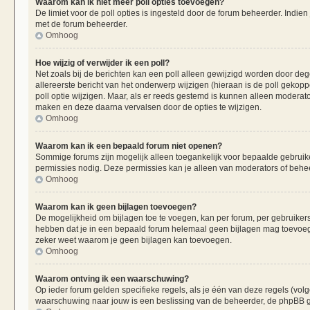
Waarom kan ik niet meer poll opties toevoegen?
De limiet voor de poll opties is ingesteld door de forum beheerder. Indie
met de forum beheerder.
Omhoog
Hoe wijzig of verwijder ik een poll?
Net zoals bij de berichten kan een poll alleen gewijzigd worden door de
allereerste bericht van het onderwerp wijzigen (hieraan is de poll gekop
poll optie wijzigen. Maar, als er reeds gestemd is kunnen alleen moderat
maken en deze daarna vervalsen door de opties te wijzigen.
Omhoog
Waarom kan ik een bepaald forum niet openen?
Sommige forums zijn mogelijk alleen toegankelijk voor bepaalde gebruiker
permissies nodig. Deze permissies kan je alleen van moderators of beheer
Omhoog
Waarom kan ik geen bijlagen toevoegen?
De mogelijkheid om bijlagen toe te voegen, kan per forum, per gebruiker
hebben dat je in een bepaald forum helemaal geen bijlagen mag toevoege
zeker weet waarom je geen bijlagen kan toevoegen.
Omhoog
Waarom ontving ik een waarschuwing?
Op ieder forum gelden specifieke regels, als je één van deze regels (vo
waarschuwing naar jouw is een beslissing van de beheerder, de phpBB gr