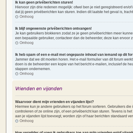
Ik kan geen privéberichten sturen!
Hiervoor zijn drie redenen mogelijk: ofwel ben je niet geregistreerd en/of
dat jij geen privéberichten kan sturen. Indien dit laatste het geval is, tra
Omhoog
Ik blijf ongewenste privéberichten ontvangen!
Je kan gebruikers blokkeren zodat ze je geen privéberichten meer kunnen 
een bepaalde gebruiker, contacteer dan de beheerder, deze kan ervoor zorg
Omhoog
Ik heb spam of een e-mail met ongepaste inhoud van iemand op dit f
Jammer dat we dit moeten horen. Het e-mail formulier van dit forum werkt
doen is de beheerder een kopie van het bericht e-mailen, inclusief de he
stappen ondernemen.
Omhoog
Vrienden en vijanden
Waarvoor dient mijn vrienden en vijanden lijst?
Hiermee kun je andere gebruikers op het forum sorteren. Gebruikers die i
controleren of ze online zijn, of een privébericht kan sturen. Tevens is h
aan je vijanden lijst toevoegt, worden zijn of haar berichten standaard ve
Omhoog
Hoe verwijder of voeg ik gebruikers toe aan mijn vrienden en/of vijande