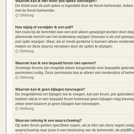
Waarom kan ik niet meer poll opties toevoegen?
De limiet voor de poll opties is ingesteld door de forum beheerder. Indie
met de forum beheerder.
Omhoog
Hoe wijzig of verwijder ik een poll?
Net zoals bij de berichten kan een poll alleen gewijzigd worden door de
allereerste bericht van het onderwerp wijzigen (hieraan is de poll gekop
poll optie wijzigen. Maar, als er reeds gestemd is kunnen alleen moderat
maken en deze daarna vervalsen door de opties te wijzigen.
Omhoog
Waarom kan ik een bepaald forum niet openen?
Sommige forums zijn mogelijk alleen toegankelijk voor bepaalde gebruiker
permissies nodig. Deze permissies kan je alleen van moderators of beheer
Omhoog
Waarom kan ik geen bijlagen toevoegen?
De mogelijkheid om bijlagen toe te voegen, kan per forum, per gebruiker
hebben dat je in een bepaald forum helemaal geen bijlagen mag toevoege
zeker weet waarom je geen bijlagen kan toevoegen.
Omhoog
Waarom ontving ik een waarschuwing?
Op ieder forum gelden specifieke regels, als je één van deze regels (vo
waarschuwing naar jouw is een beslissing van de beheerder, de phpBB gr