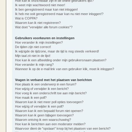
Hoe kan ik onzichtbaar zijn in de online gebruikers lijst?
Ik weet mijn wachtwoord niet meer!
Ik ben geregistreerd maar kan niet inloggen!
Ik heb me ooit geregistreerd maar kan nu niet meer inloggen!?
Wat is COPPA?
Waarom kan ik niet registreren?
Wat doet "verwijder alle forum cookies"?
Gebruikers voorkeuren en instellingen
Hoe verander ik mijn instellingen?
De tijden zijn niet correct!
Ik wijzigde de tijdzone, maar de tijd is nog steeds verkeerd!
Mijn taal zit niet in de lijst!
Hoe kan ik een afbeelding onder mijn gebruikersnaam plaatsen?
Hoe verander ik mijn rang?
Wanneer ik op de e-mail link van een gebruiker klik, moet ik inloggen?
Vragen in verband met het plaatsen van berichten
Hoe plaats ik een onderwerp in een forum?
Hoe wijzig of verwijder ik een bericht?
Hoe voeg ik een onderschrift toe aan mijn bericht?
Hoe maak ik een poll?
Waarom kan ik niet meer poll opties toevoegen?
Hoe wijzig of verwijder ik een poll?
Waarom kan ik een bepaald forum niet openen?
Waarom kan ik geen bijlagen toevoegen?
Waarom ontving ik een waarschuwing?
Hoe kan ik berichten aan een moderator melden?
Waarvoor dient de "opslaan" knop bij het plaatsen van een bericht?