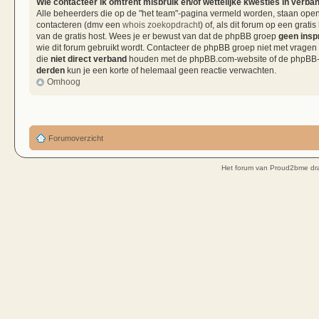
Wie contacteer ik omtrent misbruik en/of wettelijke kwesties in verba
Alle beheerders die op de "het team"-pagina vermeld worden, staan open 
contacteren (dmv een
whois zoekopdracht
) of, als dit forum op een grati
van de gratis host. Wees je er bewust van dat de phpBB groep
geen insp
wie dit forum gebruikt wordt. Contacteer de phpBB groep niet met vragen
die
niet direct verband
houden met de phpBB.com-website of de phpBB-so
derden
kun je een korte of helemaal geen reactie verwachten.
Omhoog
Forumoverzicht
Het forum van Proud2bme dra