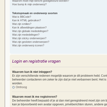
Waarom moet mijn bericht goedgekeurd worden?
Hoe bump ik mijn onderwerp?
Tekstopmaak en onderwerp soorten
Wat is BBCode?
Kan ik HTML gebruiken?
Wat zijn smilies?
Kan ik afbeeldingen plaatsen?
Wat zijn globale mededelingen?
Wat zijn mededelingen?
Wat zijn sticky onderwerpen?
Wat zijn gesloten onderwerpen?
Wat zijn onderwerp iconen?
Login en registratie vragen
Waarom kan ik niet inloggen?
Er zijn verschillende redenen mogelijk waarom je dit probleem hebt. Cont
beheerder contacteren om zeker te zijn dat je niet verbannen bent. Het is
worden.
Omhoog
Waarom moet ik me registreren?
De beheerder heeft bepaald of je al dan niet geregistreerd moet zijn om b
kan je bijvoorbeeld een avatar opgeven, privéberichten sturen, andere g