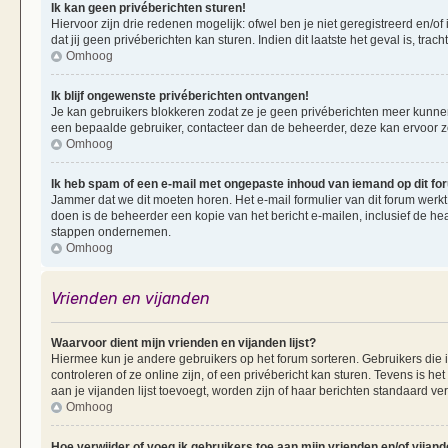
Ik kan geen privéberichten sturen!
Hiervoor zijn drie redenen mogelijk: ofwel ben je niet geregistreerd en/of
dat jij geen privéberichten kan sturen. Indien dit laatste het geval is, tra
Omhoog
Ik blijf ongewenste privéberichten ontvangen!
Je kan gebruikers blokkeren zodat ze je geen privéberichten meer kunnen 
een bepaalde gebruiker, contacteer dan de beheerder, deze kan ervoor zorg
Omhoog
Ik heb spam of een e-mail met ongepaste inhoud van iemand op dit f
Jammer dat we dit moeten horen. Het e-mail formulier van dit forum werkt
doen is de beheerder een kopie van het bericht e-mailen, inclusief de he
stappen ondernemen.
Omhoog
Vrienden en vijanden
Waarvoor dient mijn vrienden en vijanden lijst?
Hiermee kun je andere gebruikers op het forum sorteren. Gebruikers die i
controleren of ze online zijn, of een privébericht kan sturen. Tevens is h
aan je vijanden lijst toevoegt, worden zijn of haar berichten standaard ve
Omhoog
Hoe verwijder of voeg ik gebruikers toe aan mijn vrienden en/of vijande