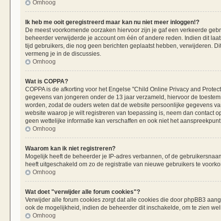
Omhoog
Ik heb me ooit geregistreerd maar kan nu niet meer inloggen!?
De meest voorkomende oorzaken hiervoor zijn je gaf een verkeerde gebru
beheerder verwijderde je account om één of andere reden. Indien dit laats
tijd gebruikers, die nog geen berichten geplaatst hebben, verwijderen. 
vermeng je in de discussies.
Omhoog
Wat is COPPA?
COPPA is de afkorting voor het Engelse "Child Online Privacy and Protecti
gegevens van jongeren onder de 13 jaar verzameld, hiervoor de toestemm
worden, zodat de ouders weten dat de website persoonlijke gegevens van h
website waarop je wilt registreren van toepassing is, neem dan contact 
geen wettelijke informatie kan verschaffen en ook niet het aanspreekpunt 
Omhoog
Waarom kan ik niet registreren?
Mogelijk heeft de beheerder je IP-adres verbannen, of de gebruikersnaam 
heeft uitgeschakeld om zo de registratie van nieuwe gebruikers te voork
Omhoog
Wat doet "verwijder alle forum cookies"?
Verwijder alle forum cookies zorgt dat alle cookies die door phpBB3 aa
ook de mogelijkheid, indien de beheerder dit inschakelde, om te zien we
Omhoog