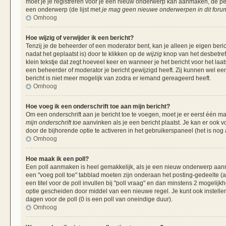
moet je je registreren voor je een nieuw onderwerp kan aanmaken, de per
een onderwerp (de lijst met
je mag geen nieuwe onderwerpen in dit forum
Omhoog
Hoe wijzig of verwijder ik een bericht?
Tenzij je de beheerder of een moderator bent, kan je alleen je eigen beri
nadat het geplaatst is) door te klikken op de
wijzig
knop van het desbetreff
klein tekstje dat zegt hoeveel keer en wanneer je het bericht voor het laa
een beheerder of moderator je bericht gewijzigd heeft. Zij kunnen wel 
bericht is niet meer mogelijk van zodra er iemand gereageerd heeft.
Omhoog
Hoe voeg ik een onderschrift toe aan mijn bericht?
Om een onderschrift aan je bericht toe te voegen, moet je er eerst één ma
mijn onderschrift toe
aanvinken als je een bericht plaatst. Je kan er ook v
door de bijhorende optie te activeren in het gebruikerspaneel (het is nog al
Omhoog
Hoe maak ik een poll?
Een poll aanmaken is heel gemakkelijk, als je een nieuw onderwerp aanma
een "voeg poll toe" tabblad moeten zijn onderaan het posting-gedeelte (als
een titel voor de poll invullen bij "poll vraag" en dan minstens 2 mogelijk
optie gescheiden door middel van een nieuwe regel. Je kunt ook instellen
dagen voor de poll (0 is een poll van oneindige duur).
Omhoog