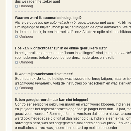
dus we raden het zeker aan!
Omhoog
Waarom word ik automatisch uitgelogd?
Als je de optie
log mij automatisch in bij ieder bezoek
niet aanvinkt, blij
Om ingelogd te blijven, moet je bij het inloggen de optie aanvinken. We r
in de bibliotheek, in een internet café, enz. Als deze optie niet beschikba
Omhoog
Hoe kan ik onzichtbaar zijn in de online gebruikers lijst?
In het gebruikerspaneel onder "forum instellingen", vind je de optie
onzich
voor iedereen, behalve voor beheerders, moderators en jezelf.
Omhoog
Ik weet mijn wachtwoord niet meer!
Geen paniek! Je kan je huidige wachtwoord niet terug krijgen, maar er is
wachtwoord vergeten?
. Volg de instructies op het scherm en wat later ka
Omhoog
Ik ben geregistreerd maar kan niet inloggen!
Controleer eerst of je gebruikersnaam en wachtwoord kloppen. Indien ze 
en je tijdens het registratieproces opgaf dat je jonger bent dan 13 jaar, m
geactiveerd worden? Sommige forums vereisen dat iedere nieuwe account 
werd ook medegedeeld of dit al dan niet nodig is. Indien je een e-mail on
ontvangen hebt, was het opgegeven e-mailadres dan wel juist? Één van de 
e-mailadres correct was, neem dan contact op met de beheerder.