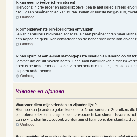
Ik kan geen privéberichten sturen!
Hiervoor zijn drie redenen mogelijk: ofwel ben je niet geregistreerd en/of
dat jij geen privéberichten kan sturen. Indien dit laatste het geval is, tra
Omhoog
Ik blijf ongewenste privéberichten ontvangen!
Je kan gebruikers blokkeren zodat ze je geen privéberichten meer kunnen 
een bepaalde gebruiker, contacteer dan de beheerder, deze kan ervoor zorg
Omhoog
Ik heb spam of een e-mail met ongepaste inhoud van iemand op dit f
Jammer dat we dit moeten horen. Het e-mail formulier van dit forum werkt
doen is de beheerder een kopie van het bericht e-mailen, inclusief de he
stappen ondernemen.
Omhoog
Vrienden en vijanden
Waarvoor dient mijn vrienden en vijanden lijst?
Hiermee kun je andere gebruikers op het forum sorteren. Gebruikers die i
controleren of ze online zijn, of een privébericht kan sturen. Tevens is h
aan je vijanden lijst toevoegt, worden zijn of haar berichten standaard ve
Omhoog
Hoe verwijder of voeg ik gebruikers toe aan mijn vrienden en/of vijande