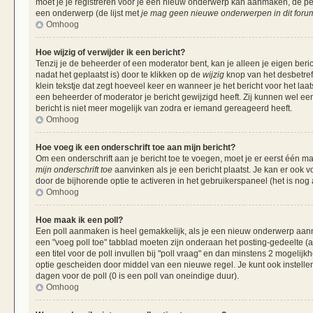
moet je je registreren voor je een nieuw onderwerp kan aanmaken, de per
een onderwerp (de lijst met
je mag geen nieuwe onderwerpen in dit forum
Omhoog
Hoe wijzig of verwijder ik een bericht?
Tenzij je de beheerder of een moderator bent, kan je alleen je eigen beri
nadat het geplaatst is) door te klikken op de
wijzig
knop van het desbetreff
klein tekstje dat zegt hoeveel keer en wanneer je het bericht voor het laa
een beheerder of moderator je bericht gewijzigd heeft. Zij kunnen wel 
bericht is niet meer mogelijk van zodra er iemand gereageerd heeft.
Omhoog
Hoe voeg ik een onderschrift toe aan mijn bericht?
Om een onderschrift aan je bericht toe te voegen, moet je er eerst één ma
mijn onderschrift toe
aanvinken als je een bericht plaatst. Je kan er ook v
door de bijhorende optie te activeren in het gebruikerspaneel (het is nog al
Omhoog
Hoe maak ik een poll?
Een poll aanmaken is heel gemakkelijk, als je een nieuw onderwerp aanma
een "voeg poll toe" tabblad moeten zijn onderaan het posting-gedeelte (als
een titel voor de poll invullen bij "poll vraag" en dan minstens 2 mogelijk
optie gescheiden door middel van een nieuwe regel. Je kunt ook instellen
dagen voor de poll (0 is een poll van oneindige duur).
Omhoog