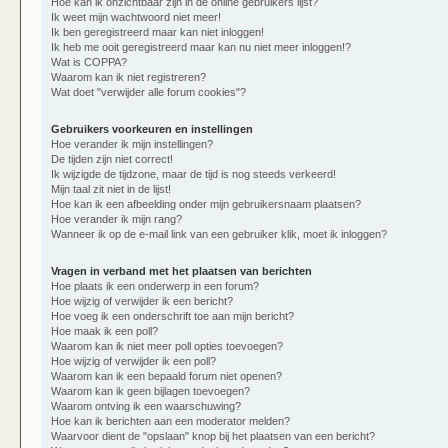
Hoe kan ik onzichtbaar zijn in de online gebruikers lijst?
Ik weet mijn wachtwoord niet meer!
Ik ben geregistreerd maar kan niet inloggen!
Ik heb me ooit geregistreerd maar kan nu niet meer inloggen!?
Wat is COPPA?
Waarom kan ik niet registreren?
Wat doet "verwijder alle forum cookies"?
Gebruikers voorkeuren en instellingen
Hoe verander ik mijn instellingen?
De tijden zijn niet correct!
Ik wijzigde de tijdzone, maar de tijd is nog steeds verkeerd!
Mijn taal zit niet in de lijst!
Hoe kan ik een afbeelding onder mijn gebruikersnaam plaatsen?
Hoe verander ik mijn rang?
Wanneer ik op de e-mail link van een gebruiker klik, moet ik inloggen?
Vragen in verband met het plaatsen van berichten
Hoe plaats ik een onderwerp in een forum?
Hoe wijzig of verwijder ik een bericht?
Hoe voeg ik een onderschrift toe aan mijn bericht?
Hoe maak ik een poll?
Waarom kan ik niet meer poll opties toevoegen?
Hoe wijzig of verwijder ik een poll?
Waarom kan ik een bepaald forum niet openen?
Waarom kan ik geen bijlagen toevoegen?
Waarom ontving ik een waarschuwing?
Hoe kan ik berichten aan een moderator melden?
Waarvoor dient de "opslaan" knop bij het plaatsen van een bericht?