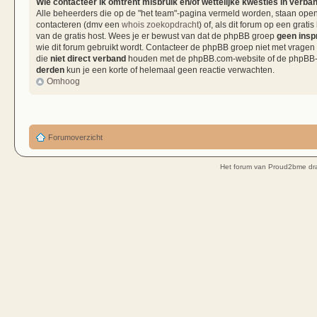
Wie contacteer ik omtrent misbruik en/of wettelijke kwesties in verba
Alle beheerders die op de "het team"-pagina vermeld worden, staan open 
contacteren (dmv een
whois zoekopdracht
) of, als dit forum op een grati
van de gratis host. Wees je er bewust van dat de phpBB groep
geen insp
wie dit forum gebruikt wordt. Contacteer de phpBB groep niet met vragen
die
niet direct verband
houden met de phpBB.com-website of de phpBB-so
derden
kun je een korte of helemaal geen reactie verwachten.
Omhoog
Forumoverzicht
Het forum van Proud2bme dra