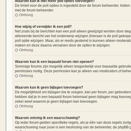
Waarom kan ik niet meer poll opties toevoegen?
De limiet voor de poll opties is ingesteld door de forum beheerder. Indie
met de forum beheerder.
Omhoog
Hoe wijzig of verwijder ik een poll?
Net zoals bij de berichten kan een poll alleen gewijzigd worden door de
allereerste bericht van het onderwerp wijzigen (hieraan is de poll gekop
poll optie wijzigen. Maar, als er reeds gestemd is kunnen alleen moderat
maken en deze daarna vervalsen door de opties te wijzigen.
Omhoog
Waarom kan ik een bepaald forum niet openen?
Sommige forums zijn mogelijk alleen toegankelijk voor bepaalde gebruiker
permissies nodig. Deze permissies kan je alleen van moderators of beheer
Omhoog
Waarom kan ik geen bijlagen toevoegen?
De mogelijkheid om bijlagen toe te voegen, kan per forum, per gebruiker
hebben dat je in een bepaald forum helemaal geen bijlagen mag toevoege
zeker weet waarom je geen bijlagen kan toevoegen.
Omhoog
Waarom ontving ik een waarschuwing?
Op ieder forum gelden specifieke regels, als je één van deze regels (vo
waarschuwing naar jouw is een beslissing van de beheerder, de phpBB gr