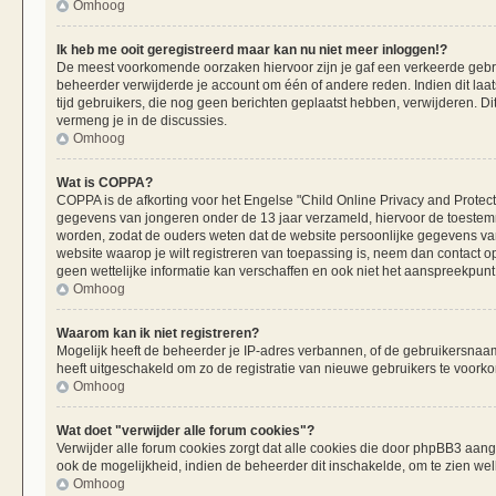
Omhoog
Ik heb me ooit geregistreerd maar kan nu niet meer inloggen!?
De meest voorkomende oorzaken hiervoor zijn je gaf een verkeerde gebru
beheerder verwijderde je account om één of andere reden. Indien dit laats
tijd gebruikers, die nog geen berichten geplaatst hebben, verwijderen. 
vermeng je in de discussies.
Omhoog
Wat is COPPA?
COPPA is de afkorting voor het Engelse "Child Online Privacy and Protecti
gegevens van jongeren onder de 13 jaar verzameld, hiervoor de toestemm
worden, zodat de ouders weten dat de website persoonlijke gegevens van h
website waarop je wilt registreren van toepassing is, neem dan contact 
geen wettelijke informatie kan verschaffen en ook niet het aanspreekpunt 
Omhoog
Waarom kan ik niet registreren?
Mogelijk heeft de beheerder je IP-adres verbannen, of de gebruikersnaam 
heeft uitgeschakeld om zo de registratie van nieuwe gebruikers te voork
Omhoog
Wat doet "verwijder alle forum cookies"?
Verwijder alle forum cookies zorgt dat alle cookies die door phpBB3 aa
ook de mogelijkheid, indien de beheerder dit inschakelde, om te zien we
Omhoog