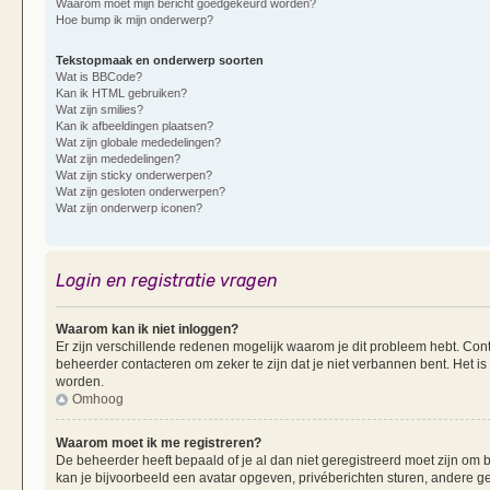
Waarom moet mijn bericht goedgekeurd worden?
Hoe bump ik mijn onderwerp?
Tekstopmaak en onderwerp soorten
Wat is BBCode?
Kan ik HTML gebruiken?
Wat zijn smilies?
Kan ik afbeeldingen plaatsen?
Wat zijn globale mededelingen?
Wat zijn mededelingen?
Wat zijn sticky onderwerpen?
Wat zijn gesloten onderwerpen?
Wat zijn onderwerp iconen?
Login en registratie vragen
Waarom kan ik niet inloggen?
Er zijn verschillende redenen mogelijk waarom je dit probleem hebt. Cont
beheerder contacteren om zeker te zijn dat je niet verbannen bent. Het is
worden.
Omhoog
Waarom moet ik me registreren?
De beheerder heeft bepaald of je al dan niet geregistreerd moet zijn om b
kan je bijvoorbeeld een avatar opgeven, privéberichten sturen, andere g