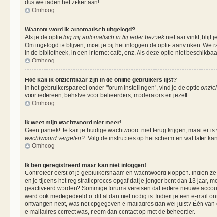
dus we raden het zeker aan!
Omhoog
Waarom word ik automatisch uitgelogd?
Als je de optie
log mij automatisch in bij ieder bezoek
niet aanvinkt, blij
Om ingelogd te blijven, moet je bij het inloggen de optie aanvinken. We r
in de bibliotheek, in een internet café, enz. Als deze optie niet beschikba
Omhoog
Hoe kan ik onzichtbaar zijn in de online gebruikers lijst?
In het gebruikerspaneel onder "forum instellingen", vind je de optie
onzich
voor iedereen, behalve voor beheerders, moderators en jezelf.
Omhoog
Ik weet mijn wachtwoord niet meer!
Geen paniek! Je kan je huidige wachtwoord niet terug krijgen, maar er is
wachtwoord vergeten?
. Volg de instructies op het scherm en wat later ka
Omhoog
Ik ben geregistreerd maar kan niet inloggen!
Controleer eerst of je gebruikersnaam en wachtwoord kloppen. Indien ze 
en je tijdens het registratieproces opgaf dat je jonger bent dan 13 jaar, m
geactiveerd worden? Sommige forums vereisen dat iedere nieuwe account 
werd ook medegedeeld of dit al dan niet nodig is. Indien je een e-mail on
ontvangen hebt, was het opgegeven e-mailadres dan wel juist? Één van de 
e-mailadres correct was, neem dan contact op met de beheerder.