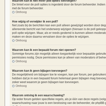
Waarom kan ik niet meer poll opties toevoegen?
De limiet voor de poll opties is ingesteld door de forum beheerder. Indie
met de forum beheerder.
Omhoog
Hoe wijzig of verwijder ik een poll?
Net zoals bij de berichten kan een poll alleen gewijzigd worden door de
allereerste bericht van het onderwerp wijzigen (hieraan is de poll gekop
poll optie wijzigen. Maar, als er reeds gestemd is kunnen alleen moderat
maken en deze daarna vervalsen door de opties te wijzigen.
Omhoog
Waarom kan ik een bepaald forum niet openen?
Sommige forums zijn mogelijk alleen toegankelijk voor bepaalde gebruiker
permissies nodig. Deze permissies kan je alleen van moderators of beheer
Omhoog
Waarom kan ik geen bijlagen toevoegen?
De mogelijkheid om bijlagen toe te voegen, kan per forum, per gebruiker
hebben dat je in een bepaald forum helemaal geen bijlagen mag toevoege
zeker weet waarom je geen bijlagen kan toevoegen.
Omhoog
Waarom ontving ik een waarschuwing?
Op ieder forum gelden specifieke regels, als je één van deze regels (vo
waarschuwing naar jouw is een beslissing van de beheerder, de phpBB gr