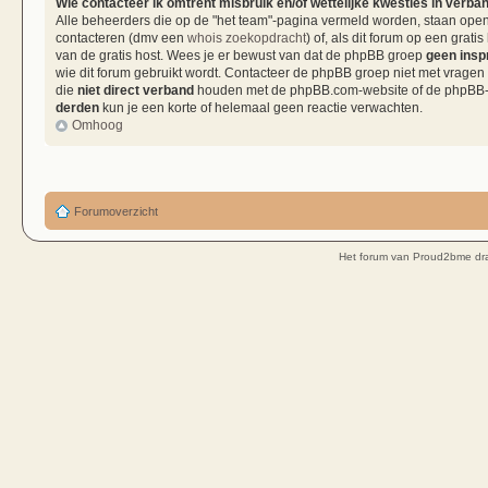
Wie contacteer ik omtrent misbruik en/of wettelijke kwesties in verba
Alle beheerders die op de "het team"-pagina vermeld worden, staan open 
contacteren (dmv een
whois zoekopdracht
) of, als dit forum op een grati
van de gratis host. Wees je er bewust van dat de phpBB groep
geen insp
wie dit forum gebruikt wordt. Contacteer de phpBB groep niet met vragen
die
niet direct verband
houden met de phpBB.com-website of de phpBB-so
derden
kun je een korte of helemaal geen reactie verwachten.
Omhoog
Forumoverzicht
Het forum van Proud2bme dra