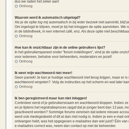
dus we raden het zeker aan!
Omhoog
Waarom word ik automatisch uitgelogd?
Als je de optie
log mij automatisch in bij ieder bezoek
niet aanvinkt, blij
Om ingelogd te blijven, moet je bij het inloggen de optie aanvinken. We r
in de bibliotheek, in een internet café, enz. Als deze optie niet beschikba
Omhoog
Hoe kan ik onzichtbaar zijn in de online gebruikers lijst?
In het gebruikerspaneel onder "forum instellingen", vind je de optie
onzich
voor iedereen, behalve voor beheerders, moderators en jezelf.
Omhoog
Ik weet mijn wachtwoord niet meer!
Geen paniek! Je kan je huidige wachtwoord niet terug krijgen, maar er is
wachtwoord vergeten?
. Volg de instructies op het scherm en wat later ka
Omhoog
Ik ben geregistreerd maar kan niet inloggen!
Controleer eerst of je gebruikersnaam en wachtwoord kloppen. Indien ze 
en je tijdens het registratieproces opgaf dat je jonger bent dan 13 jaar, m
geactiveerd worden? Sommige forums vereisen dat iedere nieuwe account 
werd ook medegedeeld of dit al dan niet nodig is. Indien je een e-mail on
ontvangen hebt, was het opgegeven e-mailadres dan wel juist? Één van de 
e-mailadres correct was, neem dan contact op met de beheerder.