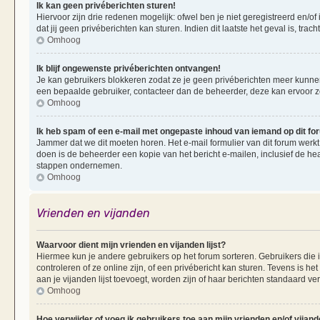
Ik kan geen privéberichten sturen!
Hiervoor zijn drie redenen mogelijk: ofwel ben je niet geregistreerd en/of
dat jij geen privéberichten kan sturen. Indien dit laatste het geval is, tra
Omhoog
Ik blijf ongewenste privéberichten ontvangen!
Je kan gebruikers blokkeren zodat ze je geen privéberichten meer kunnen 
een bepaalde gebruiker, contacteer dan de beheerder, deze kan ervoor zorg
Omhoog
Ik heb spam of een e-mail met ongepaste inhoud van iemand op dit f
Jammer dat we dit moeten horen. Het e-mail formulier van dit forum werkt
doen is de beheerder een kopie van het bericht e-mailen, inclusief de he
stappen ondernemen.
Omhoog
Vrienden en vijanden
Waarvoor dient mijn vrienden en vijanden lijst?
Hiermee kun je andere gebruikers op het forum sorteren. Gebruikers die i
controleren of ze online zijn, of een privébericht kan sturen. Tevens is h
aan je vijanden lijst toevoegt, worden zijn of haar berichten standaard ve
Omhoog
Hoe verwijder of voeg ik gebruikers toe aan mijn vrienden en/of vijande