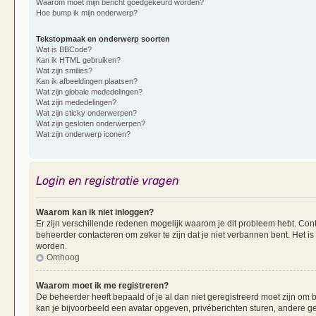
Waarom moet mijn bericht goedgekeurd worden?
Hoe bump ik mijn onderwerp?
Tekstopmaak en onderwerp soorten
Wat is BBCode?
Kan ik HTML gebruiken?
Wat zijn smilies?
Kan ik afbeeldingen plaatsen?
Wat zijn globale mededelingen?
Wat zijn mededelingen?
Wat zijn sticky onderwerpen?
Wat zijn gesloten onderwerpen?
Wat zijn onderwerp iconen?
Login en registratie vragen
Waarom kan ik niet inloggen?
Er zijn verschillende redenen mogelijk waarom je dit probleem hebt. Cont
beheerder contacteren om zeker te zijn dat je niet verbannen bent. Het is
worden.
Omhoog
Waarom moet ik me registreren?
De beheerder heeft bepaald of je al dan niet geregistreerd moet zijn om b
kan je bijvoorbeeld een avatar opgeven, privéberichten sturen, andere g