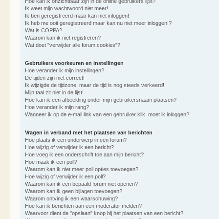
Hoe kan ik onzichtbaar zijn in de online gebruikers lijst?
Ik weet mijn wachtwoord niet meer!
Ik ben geregistreerd maar kan niet inloggen!
Ik heb me ooit geregistreerd maar kan nu niet meer inloggen!?
Wat is COPPA?
Waarom kan ik niet registreren?
Wat doet "verwijder alle forum cookies"?
Gebruikers voorkeuren en instellingen
Hoe verander ik mijn instellingen?
De tijden zijn niet correct!
Ik wijzigde de tijdzone, maar de tijd is nog steeds verkeerd!
Mijn taal zit niet in de lijst!
Hoe kan ik een afbeelding onder mijn gebruikersnaam plaatsen?
Hoe verander ik mijn rang?
Wanneer ik op de e-mail link van een gebruiker klik, moet ik inloggen?
Vragen in verband met het plaatsen van berichten
Hoe plaats ik een onderwerp in een forum?
Hoe wijzig of verwijder ik een bericht?
Hoe voeg ik een onderschrift toe aan mijn bericht?
Hoe maak ik een poll?
Waarom kan ik niet meer poll opties toevoegen?
Hoe wijzig of verwijder ik een poll?
Waarom kan ik een bepaald forum niet openen?
Waarom kan ik geen bijlagen toevoegen?
Waarom ontving ik een waarschuwing?
Hoe kan ik berichten aan een moderator melden?
Waarvoor dient de "opslaan" knop bij het plaatsen van een bericht?