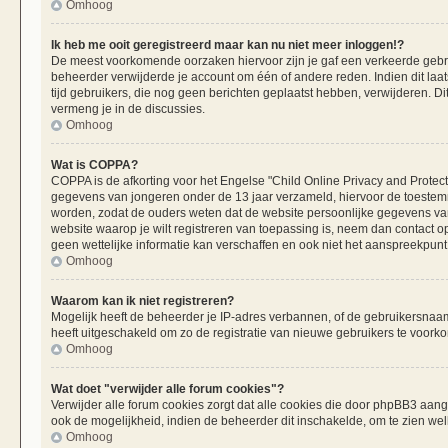
Omhoog
Ik heb me ooit geregistreerd maar kan nu niet meer inloggen!?
De meest voorkomende oorzaken hiervoor zijn je gaf een verkeerde gebru
beheerder verwijderde je account om één of andere reden. Indien dit laats
tijd gebruikers, die nog geen berichten geplaatst hebben, verwijderen. 
vermeng je in de discussies.
Omhoog
Wat is COPPA?
COPPA is de afkorting voor het Engelse "Child Online Privacy and Protecti
gegevens van jongeren onder de 13 jaar verzameld, hiervoor de toestemm
worden, zodat de ouders weten dat de website persoonlijke gegevens van h
website waarop je wilt registreren van toepassing is, neem dan contact 
geen wettelijke informatie kan verschaffen en ook niet het aanspreekpunt 
Omhoog
Waarom kan ik niet registreren?
Mogelijk heeft de beheerder je IP-adres verbannen, of de gebruikersnaam 
heeft uitgeschakeld om zo de registratie van nieuwe gebruikers te voork
Omhoog
Wat doet "verwijder alle forum cookies"?
Verwijder alle forum cookies zorgt dat alle cookies die door phpBB3 aa
ook de mogelijkheid, indien de beheerder dit inschakelde, om te zien we
Omhoog