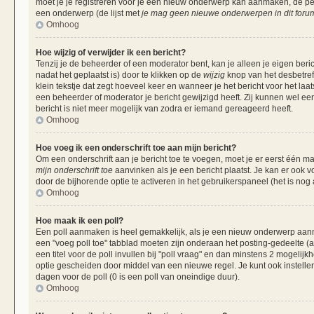
moet je je registreren voor je een nieuw onderwerp kan aanmaken, de per
een onderwerp (de lijst met
je mag geen nieuwe onderwerpen in dit forum
Omhoog
Hoe wijzig of verwijder ik een bericht?
Tenzij je de beheerder of een moderator bent, kan je alleen je eigen beri
nadat het geplaatst is) door te klikken op de
wijzig
knop van het desbetreff
klein tekstje dat zegt hoeveel keer en wanneer je het bericht voor het laa
een beheerder of moderator je bericht gewijzigd heeft. Zij kunnen wel 
bericht is niet meer mogelijk van zodra er iemand gereageerd heeft.
Omhoog
Hoe voeg ik een onderschrift toe aan mijn bericht?
Om een onderschrift aan je bericht toe te voegen, moet je er eerst één ma
mijn onderschrift toe
aanvinken als je een bericht plaatst. Je kan er ook v
door de bijhorende optie te activeren in het gebruikerspaneel (het is nog al
Omhoog
Hoe maak ik een poll?
Een poll aanmaken is heel gemakkelijk, als je een nieuw onderwerp aanma
een "voeg poll toe" tabblad moeten zijn onderaan het posting-gedeelte (als
een titel voor de poll invullen bij "poll vraag" en dan minstens 2 mogelijk
optie gescheiden door middel van een nieuwe regel. Je kunt ook instellen
dagen voor de poll (0 is een poll van oneindige duur).
Omhoog