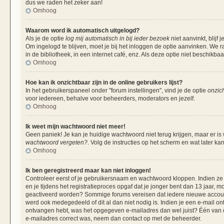
dus we raden het zeker aan!
Omhoog
Waarom word ik automatisch uitgelogd?
Als je de optie
log mij automatisch in bij ieder bezoek
niet aanvinkt, blij
Om ingelogd te blijven, moet je bij het inloggen de optie aanvinken. We r
in de bibliotheek, in een internet café, enz. Als deze optie niet beschikba
Omhoog
Hoe kan ik onzichtbaar zijn in de online gebruikers lijst?
In het gebruikerspaneel onder "forum instellingen", vind je de optie
onzich
voor iedereen, behalve voor beheerders, moderators en jezelf.
Omhoog
Ik weet mijn wachtwoord niet meer!
Geen paniek! Je kan je huidige wachtwoord niet terug krijgen, maar er is
wachtwoord vergeten?
. Volg de instructies op het scherm en wat later ka
Omhoog
Ik ben geregistreerd maar kan niet inloggen!
Controleer eerst of je gebruikersnaam en wachtwoord kloppen. Indien ze 
en je tijdens het registratieproces opgaf dat je jonger bent dan 13 jaar, m
geactiveerd worden? Sommige forums vereisen dat iedere nieuwe account 
werd ook medegedeeld of dit al dan niet nodig is. Indien je een e-mail on
ontvangen hebt, was het opgegeven e-mailadres dan wel juist? Één van de 
e-mailadres correct was, neem dan contact op met de beheerder.