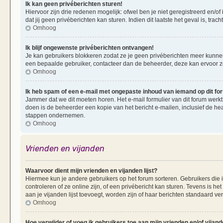
Ik kan geen privéberichten sturen!
Hiervoor zijn drie redenen mogelijk: ofwel ben je niet geregistreerd en/of
dat jij geen privéberichten kan sturen. Indien dit laatste het geval is, tra
Omhoog
Ik blijf ongewenste privéberichten ontvangen!
Je kan gebruikers blokkeren zodat ze je geen privéberichten meer kunnen 
een bepaalde gebruiker, contacteer dan de beheerder, deze kan ervoor zorg
Omhoog
Ik heb spam of een e-mail met ongepaste inhoud van iemand op dit f
Jammer dat we dit moeten horen. Het e-mail formulier van dit forum werkt
doen is de beheerder een kopie van het bericht e-mailen, inclusief de he
stappen ondernemen.
Omhoog
Vrienden en vijanden
Waarvoor dient mijn vrienden en vijanden lijst?
Hiermee kun je andere gebruikers op het forum sorteren. Gebruikers die i
controleren of ze online zijn, of een privébericht kan sturen. Tevens is h
aan je vijanden lijst toevoegt, worden zijn of haar berichten standaard ve
Omhoog
Hoe verwijder of voeg ik gebruikers toe aan mijn vrienden en/of vijande