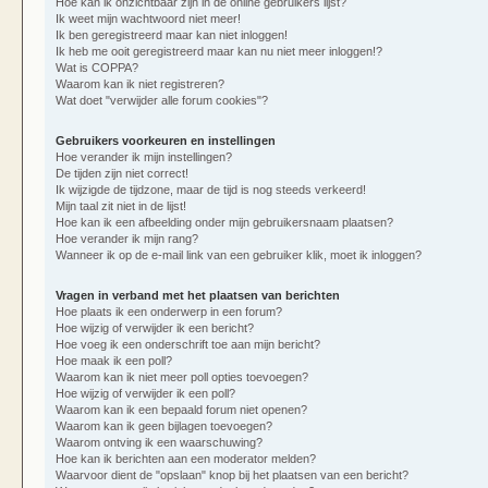
Hoe kan ik onzichtbaar zijn in de online gebruikers lijst?
Ik weet mijn wachtwoord niet meer!
Ik ben geregistreerd maar kan niet inloggen!
Ik heb me ooit geregistreerd maar kan nu niet meer inloggen!?
Wat is COPPA?
Waarom kan ik niet registreren?
Wat doet "verwijder alle forum cookies"?
Gebruikers voorkeuren en instellingen
Hoe verander ik mijn instellingen?
De tijden zijn niet correct!
Ik wijzigde de tijdzone, maar de tijd is nog steeds verkeerd!
Mijn taal zit niet in de lijst!
Hoe kan ik een afbeelding onder mijn gebruikersnaam plaatsen?
Hoe verander ik mijn rang?
Wanneer ik op de e-mail link van een gebruiker klik, moet ik inloggen?
Vragen in verband met het plaatsen van berichten
Hoe plaats ik een onderwerp in een forum?
Hoe wijzig of verwijder ik een bericht?
Hoe voeg ik een onderschrift toe aan mijn bericht?
Hoe maak ik een poll?
Waarom kan ik niet meer poll opties toevoegen?
Hoe wijzig of verwijder ik een poll?
Waarom kan ik een bepaald forum niet openen?
Waarom kan ik geen bijlagen toevoegen?
Waarom ontving ik een waarschuwing?
Hoe kan ik berichten aan een moderator melden?
Waarvoor dient de "opslaan" knop bij het plaatsen van een bericht?