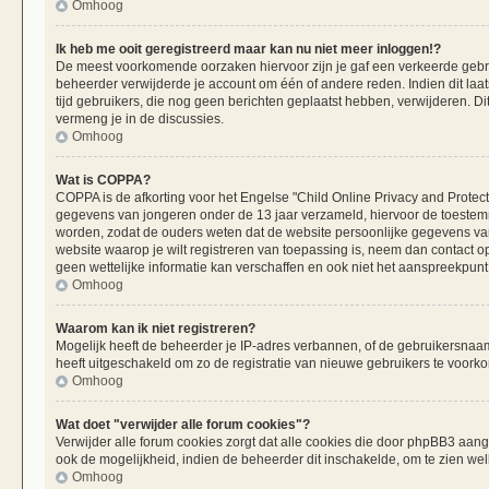
Omhoog
Ik heb me ooit geregistreerd maar kan nu niet meer inloggen!?
De meest voorkomende oorzaken hiervoor zijn je gaf een verkeerde gebru
beheerder verwijderde je account om één of andere reden. Indien dit laats
tijd gebruikers, die nog geen berichten geplaatst hebben, verwijderen. 
vermeng je in de discussies.
Omhoog
Wat is COPPA?
COPPA is de afkorting voor het Engelse "Child Online Privacy and Protecti
gegevens van jongeren onder de 13 jaar verzameld, hiervoor de toestemm
worden, zodat de ouders weten dat de website persoonlijke gegevens van h
website waarop je wilt registreren van toepassing is, neem dan contact 
geen wettelijke informatie kan verschaffen en ook niet het aanspreekpunt 
Omhoog
Waarom kan ik niet registreren?
Mogelijk heeft de beheerder je IP-adres verbannen, of de gebruikersnaam 
heeft uitgeschakeld om zo de registratie van nieuwe gebruikers te voork
Omhoog
Wat doet "verwijder alle forum cookies"?
Verwijder alle forum cookies zorgt dat alle cookies die door phpBB3 aa
ook de mogelijkheid, indien de beheerder dit inschakelde, om te zien we
Omhoog