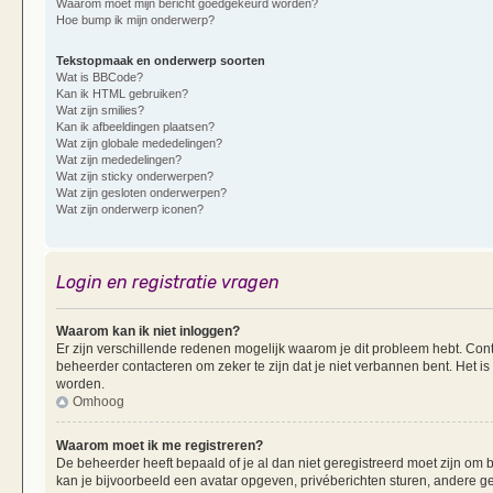
Waarom moet mijn bericht goedgekeurd worden?
Hoe bump ik mijn onderwerp?
Tekstopmaak en onderwerp soorten
Wat is BBCode?
Kan ik HTML gebruiken?
Wat zijn smilies?
Kan ik afbeeldingen plaatsen?
Wat zijn globale mededelingen?
Wat zijn mededelingen?
Wat zijn sticky onderwerpen?
Wat zijn gesloten onderwerpen?
Wat zijn onderwerp iconen?
Login en registratie vragen
Waarom kan ik niet inloggen?
Er zijn verschillende redenen mogelijk waarom je dit probleem hebt. Cont
beheerder contacteren om zeker te zijn dat je niet verbannen bent. Het is
worden.
Omhoog
Waarom moet ik me registreren?
De beheerder heeft bepaald of je al dan niet geregistreerd moet zijn om b
kan je bijvoorbeeld een avatar opgeven, privéberichten sturen, andere g