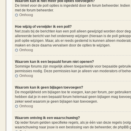
Waarom kan ik niet meer poll opties toevoegen?
De limiet voor de poll opties is ingesteld door de forum beheerder. Indie
met de forum beheerder.
Omhoog
Hoe wijzig of verwijder ik een poll?
Net zoals bij de berichten kan een poll alleen gewijzigd worden door de
allereerste bericht van het onderwerp wijzigen (hieraan is de poll gekop
poll optie wijzigen. Maar, als er reeds gestemd is kunnen alleen moderat
maken en deze daarna vervalsen door de opties te wijzigen.
Omhoog
Waarom kan ik een bepaald forum niet openen?
Sommige forums zijn mogelijk alleen toegankelijk voor bepaalde gebruiker
permissies nodig. Deze permissies kan je alleen van moderators of beheer
Omhoog
Waarom kan ik geen bijlagen toevoegen?
De mogelijkheid om bijlagen toe te voegen, kan per forum, per gebruiker
hebben dat je in een bepaald forum helemaal geen bijlagen mag toevoege
zeker weet waarom je geen bijlagen kan toevoegen.
Omhoog
Waarom ontving ik een waarschuwing?
Op ieder forum gelden specifieke regels, als je één van deze regels (vo
waarschuwing naar jouw is een beslissing van de beheerder, de phpBB gr