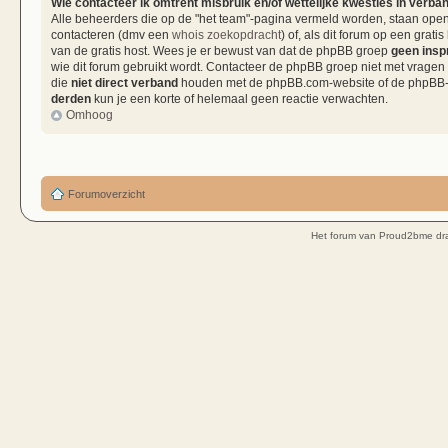
Wie contacteer ik omtrent misbruik en/of wettelijke kwesties in verba
Alle beheerders die op de "het team"-pagina vermeld worden, staan open 
contacteren (dmv een
whois zoekopdracht
) of, als dit forum op een grati
van de gratis host. Wees je er bewust van dat de phpBB groep
geen insp
wie dit forum gebruikt wordt. Contacteer de phpBB groep niet met vragen
die
niet direct verband
houden met de phpBB.com-website of de phpBB-so
derden
kun je een korte of helemaal geen reactie verwachten.
Omhoog
Forumoverzicht
Het forum van Proud2bme dra