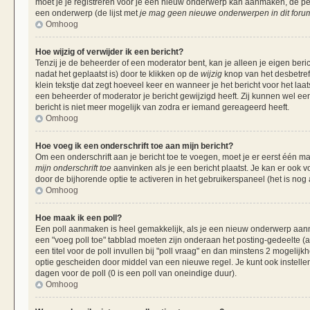
moet je je registreren voor je een nieuw onderwerp kan aanmaken, de per
een onderwerp (de lijst met
je mag geen nieuwe onderwerpen in dit forum
Omhoog
Hoe wijzig of verwijder ik een bericht?
Tenzij je de beheerder of een moderator bent, kan je alleen je eigen beri
nadat het geplaatst is) door te klikken op de
wijzig
knop van het desbetreff
klein tekstje dat zegt hoeveel keer en wanneer je het bericht voor het laa
een beheerder of moderator je bericht gewijzigd heeft. Zij kunnen wel 
bericht is niet meer mogelijk van zodra er iemand gereageerd heeft.
Omhoog
Hoe voeg ik een onderschrift toe aan mijn bericht?
Om een onderschrift aan je bericht toe te voegen, moet je er eerst één ma
mijn onderschrift toe
aanvinken als je een bericht plaatst. Je kan er ook v
door de bijhorende optie te activeren in het gebruikerspaneel (het is nog al
Omhoog
Hoe maak ik een poll?
Een poll aanmaken is heel gemakkelijk, als je een nieuw onderwerp aanma
een "voeg poll toe" tabblad moeten zijn onderaan het posting-gedeelte (als
een titel voor de poll invullen bij "poll vraag" en dan minstens 2 mogelijk
optie gescheiden door middel van een nieuwe regel. Je kunt ook instellen
dagen voor de poll (0 is een poll van oneindige duur).
Omhoog