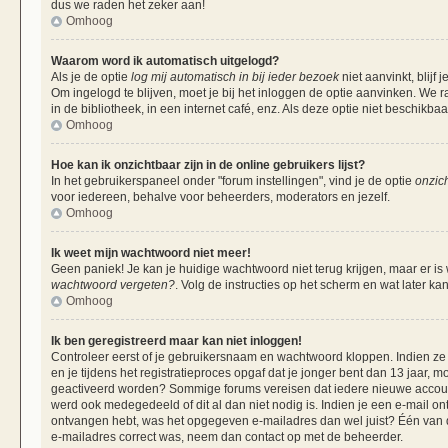
dus we raden het zeker aan!
Omhoog
Waarom word ik automatisch uitgelogd?
Als je de optie
log mij automatisch in bij ieder bezoek
niet aanvinkt, blij
Om ingelogd te blijven, moet je bij het inloggen de optie aanvinken. We r
in de bibliotheek, in een internet café, enz. Als deze optie niet beschikba
Omhoog
Hoe kan ik onzichtbaar zijn in de online gebruikers lijst?
In het gebruikerspaneel onder "forum instellingen", vind je de optie
onzich
voor iedereen, behalve voor beheerders, moderators en jezelf.
Omhoog
Ik weet mijn wachtwoord niet meer!
Geen paniek! Je kan je huidige wachtwoord niet terug krijgen, maar er is
wachtwoord vergeten?
. Volg de instructies op het scherm en wat later ka
Omhoog
Ik ben geregistreerd maar kan niet inloggen!
Controleer eerst of je gebruikersnaam en wachtwoord kloppen. Indien ze 
en je tijdens het registratieproces opgaf dat je jonger bent dan 13 jaar, m
geactiveerd worden? Sommige forums vereisen dat iedere nieuwe account 
werd ook medegedeeld of dit al dan niet nodig is. Indien je een e-mail on
ontvangen hebt, was het opgegeven e-mailadres dan wel juist? Één van de 
e-mailadres correct was, neem dan contact op met de beheerder.