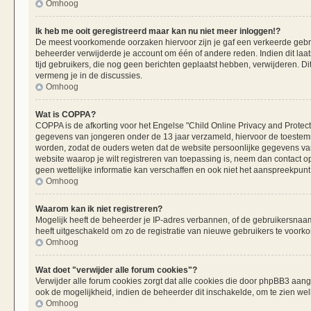
Omhoog
Ik heb me ooit geregistreerd maar kan nu niet meer inloggen!?
De meest voorkomende oorzaken hiervoor zijn je gaf een verkeerde gebru
beheerder verwijderde je account om één of andere reden. Indien dit laats
tijd gebruikers, die nog geen berichten geplaatst hebben, verwijderen. 
vermeng je in de discussies.
Omhoog
Wat is COPPA?
COPPA is de afkorting voor het Engelse "Child Online Privacy and Protecti
gegevens van jongeren onder de 13 jaar verzameld, hiervoor de toestemm
worden, zodat de ouders weten dat de website persoonlijke gegevens van h
website waarop je wilt registreren van toepassing is, neem dan contact 
geen wettelijke informatie kan verschaffen en ook niet het aanspreekpunt 
Omhoog
Waarom kan ik niet registreren?
Mogelijk heeft de beheerder je IP-adres verbannen, of de gebruikersnaam 
heeft uitgeschakeld om zo de registratie van nieuwe gebruikers te voork
Omhoog
Wat doet "verwijder alle forum cookies"?
Verwijder alle forum cookies zorgt dat alle cookies die door phpBB3 aa
ook de mogelijkheid, indien de beheerder dit inschakelde, om te zien we
Omhoog