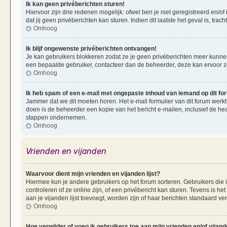
Ik kan geen privéberichten sturen!
Hiervoor zijn drie redenen mogelijk: ofwel ben je niet geregistreerd en/of
dat jij geen privéberichten kan sturen. Indien dit laatste het geval is, tra
Omhoog
Ik blijf ongewenste privéberichten ontvangen!
Je kan gebruikers blokkeren zodat ze je geen privéberichten meer kunnen 
een bepaalde gebruiker, contacteer dan de beheerder, deze kan ervoor zorg
Omhoog
Ik heb spam of een e-mail met ongepaste inhoud van iemand op dit f
Jammer dat we dit moeten horen. Het e-mail formulier van dit forum werkt
doen is de beheerder een kopie van het bericht e-mailen, inclusief de he
stappen ondernemen.
Omhoog
Vrienden en vijanden
Waarvoor dient mijn vrienden en vijanden lijst?
Hiermee kun je andere gebruikers op het forum sorteren. Gebruikers die i
controleren of ze online zijn, of een privébericht kan sturen. Tevens is h
aan je vijanden lijst toevoegt, worden zijn of haar berichten standaard ve
Omhoog
Hoe verwijder of voeg ik gebruikers toe aan mijn vrienden en/of vijande