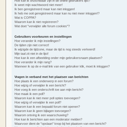
Hoe kan ik onzichtbaar zijn in de online gebruikers lijst?
Ik weet mijn wachtwoord niet meer!
Ik ben geregistreerd maar kan niet inloggen!
Ik heb me ooit geregistreerd maar kan nu niet meer inloggen!?
Wat is COPPA?
Waarom kan ik niet registreren?
Wat doet "verwijder alle forum cookies"?
Gebruikers voorkeuren en instellingen
Hoe verander ik mijn instellingen?
De tijden zijn niet correct!
Ik wijzigde de tijdzone, maar de tijd is nog steeds verkeerd!
Mijn taal zit niet in de lijst!
Hoe kan ik een afbeelding onder mijn gebruikersnaam plaatsen?
Hoe verander ik mijn rang?
Wanneer ik op de e-mail link van een gebruiker klik, moet ik inloggen?
Vragen in verband met het plaatsen van berichten
Hoe plaats ik een onderwerp in een forum?
Hoe wijzig of verwijder ik een bericht?
Hoe voeg ik een onderschrift toe aan mijn bericht?
Hoe maak ik een poll?
Waarom kan ik niet meer poll opties toevoegen?
Hoe wijzig of verwijder ik een poll?
Waarom kan ik een bepaald forum niet openen?
Waarom kan ik geen bijlagen toevoegen?
Waarom ontving ik een waarschuwing?
Hoe kan ik berichten aan een moderator melden?
Waarvoor dient de "opslaan" knop bij het plaatsen van een bericht?