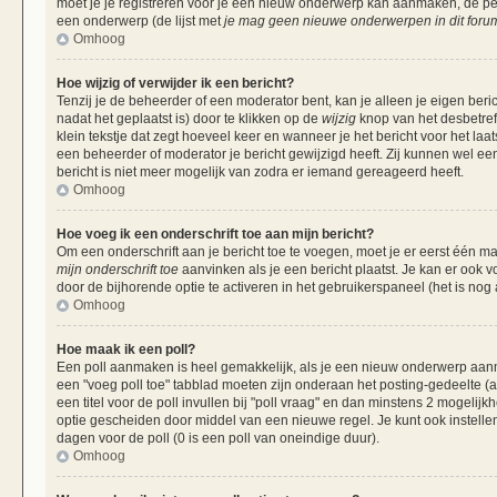
moet je je registreren voor je een nieuw onderwerp kan aanmaken, de per
een onderwerp (de lijst met
je mag geen nieuwe onderwerpen in dit forum
Omhoog
Hoe wijzig of verwijder ik een bericht?
Tenzij je de beheerder of een moderator bent, kan je alleen je eigen beri
nadat het geplaatst is) door te klikken op de
wijzig
knop van het desbetreff
klein tekstje dat zegt hoeveel keer en wanneer je het bericht voor het laa
een beheerder of moderator je bericht gewijzigd heeft. Zij kunnen wel 
bericht is niet meer mogelijk van zodra er iemand gereageerd heeft.
Omhoog
Hoe voeg ik een onderschrift toe aan mijn bericht?
Om een onderschrift aan je bericht toe te voegen, moet je er eerst één ma
mijn onderschrift toe
aanvinken als je een bericht plaatst. Je kan er ook v
door de bijhorende optie te activeren in het gebruikerspaneel (het is nog al
Omhoog
Hoe maak ik een poll?
Een poll aanmaken is heel gemakkelijk, als je een nieuw onderwerp aanma
een "voeg poll toe" tabblad moeten zijn onderaan het posting-gedeelte (als
een titel voor de poll invullen bij "poll vraag" en dan minstens 2 mogelijk
optie gescheiden door middel van een nieuwe regel. Je kunt ook instellen
dagen voor de poll (0 is een poll van oneindige duur).
Omhoog