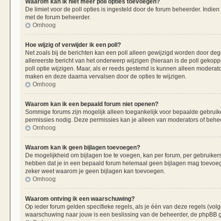
Waarom kan ik niet meer poll opties toevoegen?
De limiet voor de poll opties is ingesteld door de forum beheerder. Indie
met de forum beheerder.
Omhoog
Hoe wijzig of verwijder ik een poll?
Net zoals bij de berichten kan een poll alleen gewijzigd worden door de
allereerste bericht van het onderwerp wijzigen (hieraan is de poll gekop
poll optie wijzigen. Maar, als er reeds gestemd is kunnen alleen moderat
maken en deze daarna vervalsen door de opties te wijzigen.
Omhoog
Waarom kan ik een bepaald forum niet openen?
Sommige forums zijn mogelijk alleen toegankelijk voor bepaalde gebruiker
permissies nodig. Deze permissies kan je alleen van moderators of beheer
Omhoog
Waarom kan ik geen bijlagen toevoegen?
De mogelijkheid om bijlagen toe te voegen, kan per forum, per gebruiker
hebben dat je in een bepaald forum helemaal geen bijlagen mag toevoege
zeker weet waarom je geen bijlagen kan toevoegen.
Omhoog
Waarom ontving ik een waarschuwing?
Op ieder forum gelden specifieke regels, als je één van deze regels (vo
waarschuwing naar jouw is een beslissing van de beheerder, de phpBB gr