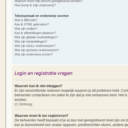
Waarom moet mijn bericht goedgekeurd worden?
Hoe bump ik mijn onderwerp?
Tekstopmaak en onderwerp soorten
Wat is BBCode?
Kan ik HTML gebruiken?
Wat zijn smilies?
Kan ik afbeeldingen plaatsen?
Wat zijn globale mededelingen?
Wat zijn mededelingen?
Wat zijn sticky onderwerpen?
Wat zijn gesloten onderwerpen?
Wat zijn onderwerp iconen?
Login en registratie vragen
Waarom kan ik niet inloggen?
Er zijn verschillende redenen mogelijk waarom je dit probleem hebt. Cont
beheerder contacteren om zeker te zijn dat je niet verbannen bent. Het is
worden.
Omhoog
Waarom moet ik me registreren?
De beheerder heeft bepaald of je al dan niet geregistreerd moet zijn om b
kan je bijvoorbeeld een avatar opgeven, privéberichten sturen, andere g