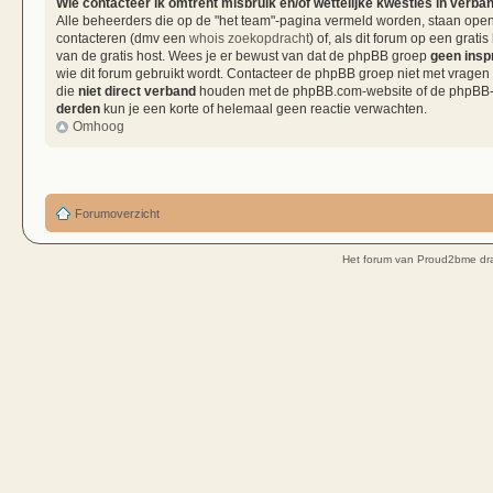
Wie contacteer ik omtrent misbruik en/of wettelijke kwesties in verba
Alle beheerders die op de "het team"-pagina vermeld worden, staan open 
contacteren (dmv een
whois zoekopdracht
) of, als dit forum op een grati
van de gratis host. Wees je er bewust van dat de phpBB groep
geen insp
wie dit forum gebruikt wordt. Contacteer de phpBB groep niet met vragen
die
niet direct verband
houden met de phpBB.com-website of de phpBB-so
derden
kun je een korte of helemaal geen reactie verwachten.
Omhoog
Forumoverzicht
Het forum van Proud2bme dra