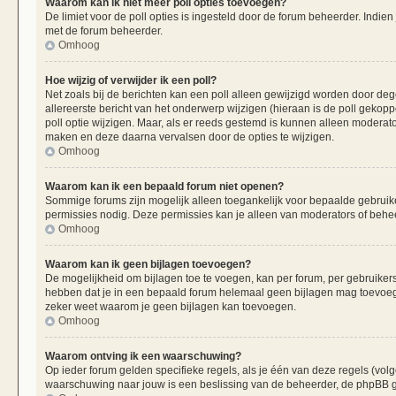
Waarom kan ik niet meer poll opties toevoegen?
De limiet voor de poll opties is ingesteld door de forum beheerder. Indie
met de forum beheerder.
Omhoog
Hoe wijzig of verwijder ik een poll?
Net zoals bij de berichten kan een poll alleen gewijzigd worden door de
allereerste bericht van het onderwerp wijzigen (hieraan is de poll gekop
poll optie wijzigen. Maar, als er reeds gestemd is kunnen alleen moderat
maken en deze daarna vervalsen door de opties te wijzigen.
Omhoog
Waarom kan ik een bepaald forum niet openen?
Sommige forums zijn mogelijk alleen toegankelijk voor bepaalde gebruiker
permissies nodig. Deze permissies kan je alleen van moderators of beheer
Omhoog
Waarom kan ik geen bijlagen toevoegen?
De mogelijkheid om bijlagen toe te voegen, kan per forum, per gebruiker
hebben dat je in een bepaald forum helemaal geen bijlagen mag toevoege
zeker weet waarom je geen bijlagen kan toevoegen.
Omhoog
Waarom ontving ik een waarschuwing?
Op ieder forum gelden specifieke regels, als je één van deze regels (vo
waarschuwing naar jouw is een beslissing van de beheerder, de phpBB gr