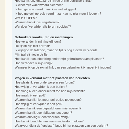
Hoe kan ik onzichtbaar zijn in de online gebruikers lijst?
Ik weet mijn wachtwoord niet meer!
Ik ben geregistreerd maar kan niet inloggen!
Ik heb me ooit geregistreerd maar kan nu niet meer inloggen!?
Wat is COPPA?
Waarom kan ik niet registreren?
Wat doet "verwijder alle forum cookies"?
Gebruikers voorkeuren en instellingen
Hoe verander ik mijn instellingen?
De tijden zijn niet correct!
Ik wijzigde de tijdzone, maar de tijd is nog steeds verkeerd!
Mijn taal zit niet in de lijst!
Hoe kan ik een afbeelding onder mijn gebruikersnaam plaatsen?
Hoe verander ik mijn rang?
Wanneer ik op de e-mail link van een gebruiker klik, moet ik inloggen?
Vragen in verband met het plaatsen van berichten
Hoe plaats ik een onderwerp in een forum?
Hoe wijzig of verwijder ik een bericht?
Hoe voeg ik een onderschrift toe aan mijn bericht?
Hoe maak ik een poll?
Waarom kan ik niet meer poll opties toevoegen?
Hoe wijzig of verwijder ik een poll?
Waarom kan ik een bepaald forum niet openen?
Waarom kan ik geen bijlagen toevoegen?
Waarom ontving ik een waarschuwing?
Hoe kan ik berichten aan een moderator melden?
Waarvoor dient de "opslaan" knop bij het plaatsen van een bericht?