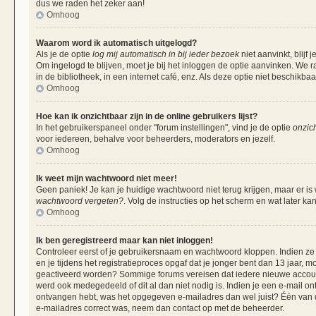
dus we raden het zeker aan!
Omhoog
Waarom word ik automatisch uitgelogd?
Als je de optie
log mij automatisch in bij ieder bezoek
niet aanvinkt, blij
Om ingelogd te blijven, moet je bij het inloggen de optie aanvinken. We r
in de bibliotheek, in een internet café, enz. Als deze optie niet beschikba
Omhoog
Hoe kan ik onzichtbaar zijn in de online gebruikers lijst?
In het gebruikerspaneel onder "forum instellingen", vind je de optie
onzich
voor iedereen, behalve voor beheerders, moderators en jezelf.
Omhoog
Ik weet mijn wachtwoord niet meer!
Geen paniek! Je kan je huidige wachtwoord niet terug krijgen, maar er is
wachtwoord vergeten?
. Volg de instructies op het scherm en wat later ka
Omhoog
Ik ben geregistreerd maar kan niet inloggen!
Controleer eerst of je gebruikersnaam en wachtwoord kloppen. Indien ze 
en je tijdens het registratieproces opgaf dat je jonger bent dan 13 jaar, m
geactiveerd worden? Sommige forums vereisen dat iedere nieuwe account 
werd ook medegedeeld of dit al dan niet nodig is. Indien je een e-mail on
ontvangen hebt, was het opgegeven e-mailadres dan wel juist? Één van de 
e-mailadres correct was, neem dan contact op met de beheerder.