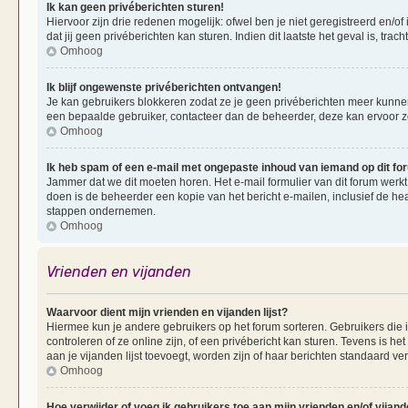
Ik kan geen privéberichten sturen!
Hiervoor zijn drie redenen mogelijk: ofwel ben je niet geregistreerd en/of
dat jij geen privéberichten kan sturen. Indien dit laatste het geval is, tra
Omhoog
Ik blijf ongewenste privéberichten ontvangen!
Je kan gebruikers blokkeren zodat ze je geen privéberichten meer kunnen 
een bepaalde gebruiker, contacteer dan de beheerder, deze kan ervoor zorg
Omhoog
Ik heb spam of een e-mail met ongepaste inhoud van iemand op dit f
Jammer dat we dit moeten horen. Het e-mail formulier van dit forum werkt
doen is de beheerder een kopie van het bericht e-mailen, inclusief de he
stappen ondernemen.
Omhoog
Vrienden en vijanden
Waarvoor dient mijn vrienden en vijanden lijst?
Hiermee kun je andere gebruikers op het forum sorteren. Gebruikers die i
controleren of ze online zijn, of een privébericht kan sturen. Tevens is h
aan je vijanden lijst toevoegt, worden zijn of haar berichten standaard ve
Omhoog
Hoe verwijder of voeg ik gebruikers toe aan mijn vrienden en/of vijande