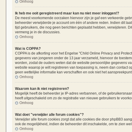
Omhoog
Ik heb me ooit geregistreerd maar kan nu niet meer inloggen!?
De meest voorkomende oorzaken hiervoor zijn je gaf een verkeerde gebru
beheerder verwijderde je account om één of andere reden. Indien dit laats
tijd gebruikers, die nog geen berichten geplaatst hebben, verwijderen. 
vermeng je in de discussies.
Omhoog
Wat is COPPA?
COPPA is de afkorting voor het Engelse "Child Online Privacy and Protecti
gegevens van jongeren onder de 13 jaar verzameld, hiervoor de toestemm
worden, zodat de ouders weten dat de website persoonlijke gegevens van h
website waarop je wilt registreren van toepassing is, neem dan contact 
geen wettelijke informatie kan verschaffen en ook niet het aanspreekpunt 
Omhoog
Waarom kan ik niet registreren?
Mogelijk heeft de beheerder je IP-adres verbannen, of de gebruikersnaam 
heeft uitgeschakeld om zo de registratie van nieuwe gebruikers te voork
Omhoog
Wat doet "verwijder alle forum cookies"?
Verwijder alle forum cookies zorgt dat alle cookies die door phpBB3 aa
ook de mogelijkheid, indien de beheerder dit inschakelde, om te zien we
Omhoog