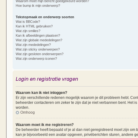
Waarom moet mijn bericht goedgekeurd worden?
Hoe bump ik mijn onderwerp?
Tekstopmaak en onderwerp soorten
Wat is BBCode?
Kan ik HTML gebruiken?
Wat zijn smilies?
Kan ik afbeeldingen plaatsen?
Wat zijn globale mededelingen?
Wat zijn mededelingen?
Wat zijn sticky onderwerpen?
Wat zijn gesloten onderwerpen?
Wat zijn onderwerp iconen?
Login en registratie vragen
Waarom kan ik niet inloggen?
Er zijn verschillende redenen mogelijk waarom je dit probleem hebt. Cont
beheerder contacteren om zeker te zijn dat je niet verbannen bent. Het is
worden.
Omhoog
Waarom moet ik me registreren?
De beheerder heeft bepaald of je al dan niet geregistreerd moet zijn om b
kan je bijvoorbeeld een avatar opgeven, privéberichten sturen, andere g