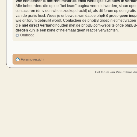
Wie contacteer ik omtrent misbruik en/of wettelijke kwesties in verba
Alle beheerders die op de "het team"-pagina vermeld worden, staan open 
contacteren (dmv een
whois zoekopdracht
) of, als dit forum op een grati
van de gratis host. Wees je er bewust van dat de phpBB groep
geen insp
wie dit forum gebruikt wordt. Contacteer de phpBB groep niet met vragen
die
niet direct verband
houden met de phpBB.com-website of de phpBB-so
derden
kun je een korte of helemaal geen reactie verwachten.
Omhoog
Forumoverzicht
Het forum van Proud2bme dra