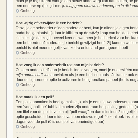
moet je je registreren voor je een nieuw onderwerp kan aanmaken, de per
een onderwerp (de lijst met
je mag geen nieuwe onderwerpen in dit forum
Omhoog
Hoe wijzig of verwijder ik een bericht?
Tenzij je de beheerder of een moderator bent, kan je alleen je eigen beri
nadat het geplaatst is) door te klikken op de
wijzig
knop van het desbetreff
klein tekstje dat zegt hoeveel keer en wanneer je het bericht voor het laa
een beheerder of moderator je bericht gewijzigd heeft. Zij kunnen wel 
bericht is niet meer mogelijk van zodra er iemand gereageerd heeft.
Omhoog
Hoe voeg ik een onderschrift toe aan mijn bericht?
Om een onderschrift aan je bericht toe te voegen, moet je er eerst één ma
mijn onderschrift toe
aanvinken als je een bericht plaatst. Je kan er ook v
door de bijhorende optie te activeren in het gebruikerspaneel (het is nog al
Omhoog
Hoe maak ik een poll?
Een poll aanmaken is heel gemakkelijk, als je een nieuw onderwerp aanma
een "voeg poll toe" tabblad moeten zijn onderaan het posting-gedeelte (als
een titel voor de poll invullen bij "poll vraag" en dan minstens 2 mogelijk
optie gescheiden door middel van een nieuwe regel. Je kunt ook instellen
dagen voor de poll (0 is een poll van oneindige duur).
Omhoog