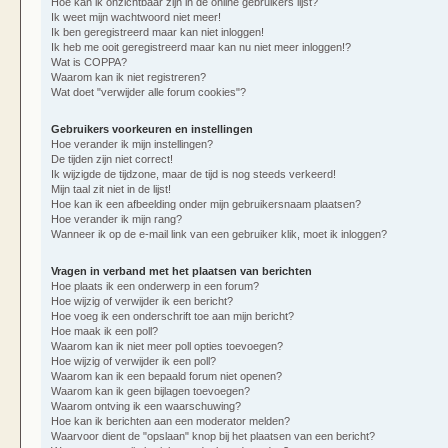
Hoe kan ik onzichtbaar zijn in de online gebruikers lijst?
Ik weet mijn wachtwoord niet meer!
Ik ben geregistreerd maar kan niet inloggen!
Ik heb me ooit geregistreerd maar kan nu niet meer inloggen!?
Wat is COPPA?
Waarom kan ik niet registreren?
Wat doet "verwijder alle forum cookies"?
Gebruikers voorkeuren en instellingen
Hoe verander ik mijn instellingen?
De tijden zijn niet correct!
Ik wijzigde de tijdzone, maar de tijd is nog steeds verkeerd!
Mijn taal zit niet in de lijst!
Hoe kan ik een afbeelding onder mijn gebruikersnaam plaatsen?
Hoe verander ik mijn rang?
Wanneer ik op de e-mail link van een gebruiker klik, moet ik inloggen?
Vragen in verband met het plaatsen van berichten
Hoe plaats ik een onderwerp in een forum?
Hoe wijzig of verwijder ik een bericht?
Hoe voeg ik een onderschrift toe aan mijn bericht?
Hoe maak ik een poll?
Waarom kan ik niet meer poll opties toevoegen?
Hoe wijzig of verwijder ik een poll?
Waarom kan ik een bepaald forum niet openen?
Waarom kan ik geen bijlagen toevoegen?
Waarom ontving ik een waarschuwing?
Hoe kan ik berichten aan een moderator melden?
Waarvoor dient de "opslaan" knop bij het plaatsen van een bericht?