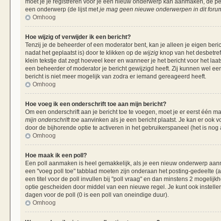
moet je je registreren voor je een nieuw onderwerp kan aanmaken, de per
een onderwerp (de lijst met
je mag geen nieuwe onderwerpen in dit forum
Omhoog
Hoe wijzig of verwijder ik een bericht?
Tenzij je de beheerder of een moderator bent, kan je alleen je eigen beri
nadat het geplaatst is) door te klikken op de
wijzig
knop van het desbetreff
klein tekstje dat zegt hoeveel keer en wanneer je het bericht voor het laa
een beheerder of moderator je bericht gewijzigd heeft. Zij kunnen wel 
bericht is niet meer mogelijk van zodra er iemand gereageerd heeft.
Omhoog
Hoe voeg ik een onderschrift toe aan mijn bericht?
Om een onderschrift aan je bericht toe te voegen, moet je er eerst één ma
mijn onderschrift toe
aanvinken als je een bericht plaatst. Je kan er ook v
door de bijhorende optie te activeren in het gebruikerspaneel (het is nog al
Omhoog
Hoe maak ik een poll?
Een poll aanmaken is heel gemakkelijk, als je een nieuw onderwerp aanma
een "voeg poll toe" tabblad moeten zijn onderaan het posting-gedeelte (als
een titel voor de poll invullen bij "poll vraag" en dan minstens 2 mogelijk
optie gescheiden door middel van een nieuwe regel. Je kunt ook instellen
dagen voor de poll (0 is een poll van oneindige duur).
Omhoog