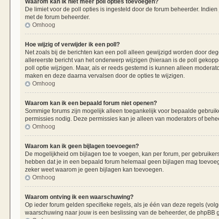
Waarom kan ik niet meer poll opties toevoegen?
De limiet voor de poll opties is ingesteld door de forum beheerder. Indie
met de forum beheerder.
Omhoog
Hoe wijzig of verwijder ik een poll?
Net zoals bij de berichten kan een poll alleen gewijzigd worden door de
allereerste bericht van het onderwerp wijzigen (hieraan is de poll gekop
poll optie wijzigen. Maar, als er reeds gestemd is kunnen alleen moderat
maken en deze daarna vervalsen door de opties te wijzigen.
Omhoog
Waarom kan ik een bepaald forum niet openen?
Sommige forums zijn mogelijk alleen toegankelijk voor bepaalde gebruiker
permissies nodig. Deze permissies kan je alleen van moderators of beheer
Omhoog
Waarom kan ik geen bijlagen toevoegen?
De mogelijkheid om bijlagen toe te voegen, kan per forum, per gebruiker
hebben dat je in een bepaald forum helemaal geen bijlagen mag toevoege
zeker weet waarom je geen bijlagen kan toevoegen.
Omhoog
Waarom ontving ik een waarschuwing?
Op ieder forum gelden specifieke regels, als je één van deze regels (vo
waarschuwing naar jouw is een beslissing van de beheerder, de phpBB gr