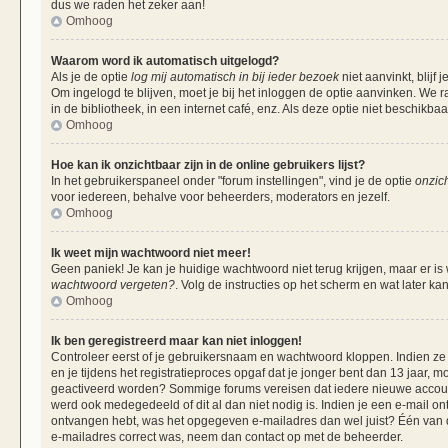
dus we raden het zeker aan!
Omhoog
Waarom word ik automatisch uitgelogd?
Als je de optie
log mij automatisch in bij ieder bezoek
niet aanvinkt, blij
Om ingelogd te blijven, moet je bij het inloggen de optie aanvinken. We r
in de bibliotheek, in een internet café, enz. Als deze optie niet beschikba
Omhoog
Hoe kan ik onzichtbaar zijn in de online gebruikers lijst?
In het gebruikerspaneel onder "forum instellingen", vind je de optie
onzich
voor iedereen, behalve voor beheerders, moderators en jezelf.
Omhoog
Ik weet mijn wachtwoord niet meer!
Geen paniek! Je kan je huidige wachtwoord niet terug krijgen, maar er is
wachtwoord vergeten?
. Volg de instructies op het scherm en wat later ka
Omhoog
Ik ben geregistreerd maar kan niet inloggen!
Controleer eerst of je gebruikersnaam en wachtwoord kloppen. Indien ze 
en je tijdens het registratieproces opgaf dat je jonger bent dan 13 jaar, m
geactiveerd worden? Sommige forums vereisen dat iedere nieuwe account 
werd ook medegedeeld of dit al dan niet nodig is. Indien je een e-mail on
ontvangen hebt, was het opgegeven e-mailadres dan wel juist? Één van de 
e-mailadres correct was, neem dan contact op met de beheerder.