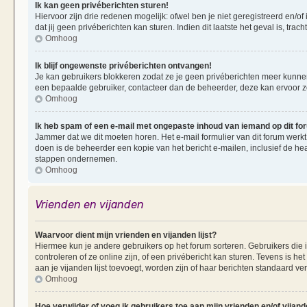
Ik kan geen privéberichten sturen!
Hiervoor zijn drie redenen mogelijk: ofwel ben je niet geregistreerd en/of
dat jij geen privéberichten kan sturen. Indien dit laatste het geval is, tra
Omhoog
Ik blijf ongewenste privéberichten ontvangen!
Je kan gebruikers blokkeren zodat ze je geen privéberichten meer kunnen 
een bepaalde gebruiker, contacteer dan de beheerder, deze kan ervoor zorg
Omhoog
Ik heb spam of een e-mail met ongepaste inhoud van iemand op dit f
Jammer dat we dit moeten horen. Het e-mail formulier van dit forum werkt
doen is de beheerder een kopie van het bericht e-mailen, inclusief de he
stappen ondernemen.
Omhoog
Vrienden en vijanden
Waarvoor dient mijn vrienden en vijanden lijst?
Hiermee kun je andere gebruikers op het forum sorteren. Gebruikers die i
controleren of ze online zijn, of een privébericht kan sturen. Tevens is h
aan je vijanden lijst toevoegt, worden zijn of haar berichten standaard ve
Omhoog
Hoe verwijder of voeg ik gebruikers toe aan mijn vrienden en/of vijande