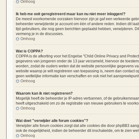
Omhoog
Ik heb me ooit geregistreerd maar kan nu niet meer inloggen!?
De meest voorkomende oorzaken hiervoor zijn je gaf een verkeerde gebru
beheerder verwijderde je account om één of andere reden. Indien dit laats
tijd gebruikers, die nog geen berichten geplaatst hebben, verwijderen. 
vermeng je in de discussies.
Omhoog
Wat is COPPA?
COPPA is de afkorting voor het Engelse "Child Online Privacy and Protecti
gegevens van jongeren onder de 13 jaar verzameld, hiervoor de toestemm
worden, zodat de ouders weten dat de website persoonlijke gegevens van h
website waarop je wilt registreren van toepassing is, neem dan contact 
geen wettelijke informatie kan verschaffen en ook niet het aanspreekpunt 
Omhoog
Waarom kan ik niet registreren?
Mogelijk heeft de beheerder je IP-adres verbannen, of de gebruikersnaam 
heeft uitgeschakeld om zo de registratie van nieuwe gebruikers te voork
Omhoog
Wat doet "verwijder alle forum cookies"?
Verwijder alle forum cookies zorgt dat alle cookies die door phpBB3 aa
ook de mogelijkheid, indien de beheerder dit inschakelde, om te zien we
Omhoog