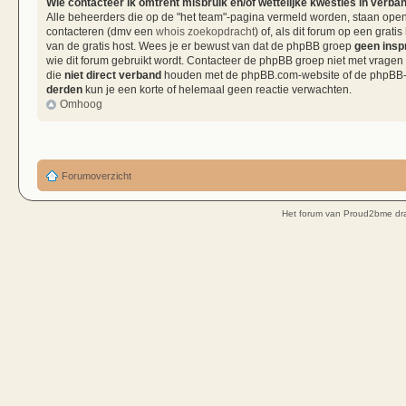
Wie contacteer ik omtrent misbruik en/of wettelijke kwesties in verba
Alle beheerders die op de "het team"-pagina vermeld worden, staan open 
contacteren (dmv een
whois zoekopdracht
) of, als dit forum op een grati
van de gratis host. Wees je er bewust van dat de phpBB groep
geen insp
wie dit forum gebruikt wordt. Contacteer de phpBB groep niet met vragen
die
niet direct verband
houden met de phpBB.com-website of de phpBB-so
derden
kun je een korte of helemaal geen reactie verwachten.
Omhoog
Forumoverzicht
Het forum van Proud2bme dra