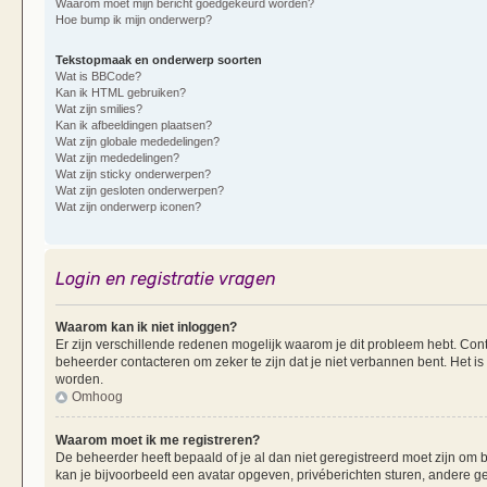
Waarom moet mijn bericht goedgekeurd worden?
Hoe bump ik mijn onderwerp?
Tekstopmaak en onderwerp soorten
Wat is BBCode?
Kan ik HTML gebruiken?
Wat zijn smilies?
Kan ik afbeeldingen plaatsen?
Wat zijn globale mededelingen?
Wat zijn mededelingen?
Wat zijn sticky onderwerpen?
Wat zijn gesloten onderwerpen?
Wat zijn onderwerp iconen?
Login en registratie vragen
Waarom kan ik niet inloggen?
Er zijn verschillende redenen mogelijk waarom je dit probleem hebt. Cont
beheerder contacteren om zeker te zijn dat je niet verbannen bent. Het is
worden.
Omhoog
Waarom moet ik me registreren?
De beheerder heeft bepaald of je al dan niet geregistreerd moet zijn om b
kan je bijvoorbeeld een avatar opgeven, privéberichten sturen, andere g